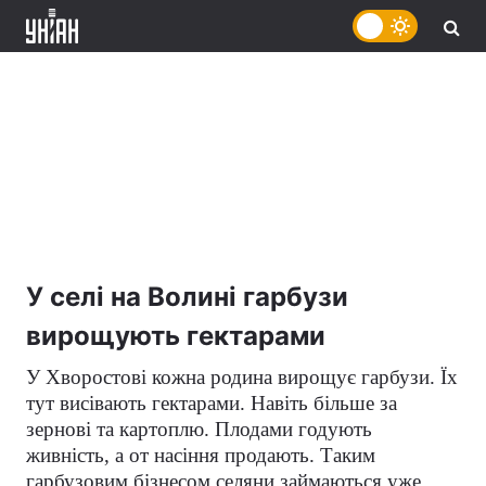
У селі на Волині гарбузи
вирощують гектарами
У Хворостові кожна родина вирощує гарбузи. Їх
тут висівають гектарами. Навіть більше за
зернові та картоплю. Плодами годують
живність, а от насіння продають. Таким
гарбузовим бізнесом селяни займаються уже