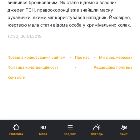
виявився броньованим. Як стало відомо з власних
джерел ТСН, правоохоронці вже знайшли маску і
рукавички, якими міг користувався нападник. Ймовірно,
жертвою мала стати відома особа у кримінальних колах.
12:32, 30.01.2019
Правила користування сайтом
Про нас
Ми в соцмережах
Політика конфіденційності
Редакційна політика
Контакти
RU
МОВА
ГОЛОВНА
РОЗДІЛИ
ПОГОДА
ЛАЙТ