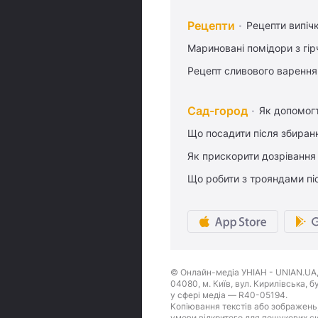
Рецепти
Рецепти випіч
Мариновані помідори з гі
Рецепт сливового варення,
Сад-город
Як допомог
Що посадити після збиран
Як прискорити дозрівання
Що робити з трояндами піс
© Онлайн-медіа УНІАН - UNIAN.UA, 
04080, м. Київ, вул. Кирилівська, 
у сфері медіа — R40-05194.
Копіювання текстів або зображень,
умови відкритого для пошукових си