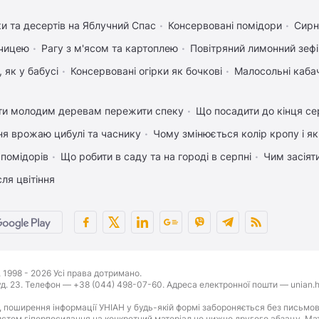
ки та десертів на Яблучний Спас
Консервовані помідори
Сирн
рчицею
Рагу з м'ясом та картоплею
Повітряний лимонний зеф
 як у бабусі
Консервовані огірки як бочкові
Малосольні каба
ти молодим деревам пережити спеку
Що посадити до кінця се
ня врожаю цибулі та часнику
Чому змінюється колір кропу і я
 помідорів
Що робити в саду та на городі в серпні
Чим засіят
ля цвітіння
1998 - 2026 Усі права дотримано.
буд. 23. Телефон — +38 (044) 498-07-60. Адреса електронної пошти — unian.h
 поширення інформації УНІАН у будь-якій формі забороняється без письмов
стем гіперпосилання на конкретний матеріал не нижче другого абзацу. Матер