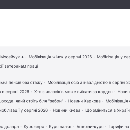
 Мосейчук +
Мобілізація жінок у серпні 2026
Мобілізація у се
сії ветеранам праці
льна пенсія без стажу
Мобілізація осіб з інвалідністю в серпні 
 в серпні 2026
Хто з чоловіків може виїхати за кордон
Новин
охода, який стоїть біля "зебри"
Новини Харкова
Мобілізація 
обілізації у серпні 2026
Новини Києва
Що зміниться в Україні
рс долара
Курс євро
Курс валют
Біткоіни-курс
Тарифи на