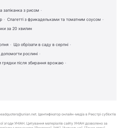
а запіканка з рисом
ір
Спагетті з фрикадельками та томатним соусом
чки за 20 хвилин
рпня
Що обрізати в саду в серпні
к допомогти рослині
и грядки після збирання врожаю
eadquoters@unian.net. Ідентифікатор онлайн-медіа в Реєстрі суб’єктів
ої згоди УНІАН. Цитування матеріалів сайту УНІАН дозволено за
іали з позначкою "Реклама", "НК", "Актуально", "Точка зору",