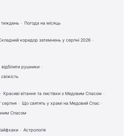
а тиждень
Погода на місяць
Складний коридор затемнень у серпні 2026
 відбілити рушники
 свіжість
Красиві вітання та листівки з Медовим Спасом
7 серпня
Що святять у храмі на Медовий Спас
учним Спасом
Лайфхаки
Астрологія