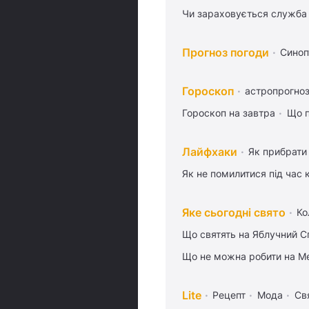
Чи зараховується служба 
Прогноз погоди
Синоп
Гороскоп
астропрогноз
Гороскоп на завтра
Що п
Лайфхаки
Як прибрати 
Як не помилитися під час 
Яке сьогодні свято
Ко
Що святять на Яблучний С
Що не можна робити на Ме
Lite
Рецепт
Мода
Св