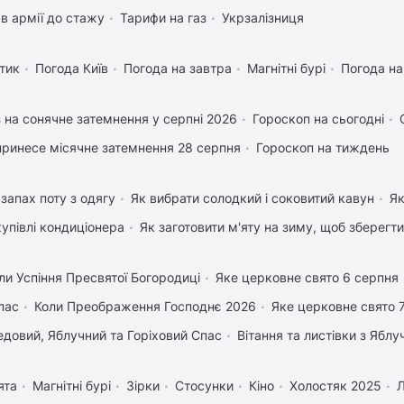
в армії до стажу
Тарифи на газ
Укрзалізниця
тик
Погода Київ
Погода на завтра
Магнітні бурі
Погода н
 на сонячне затемнення у серпні 2026
Гороскоп на сьогодні
ринесе місячне затемнення 28 серпня
Гороскоп на тиждень
запах поту з одягу
Як вибрати солодкий і соковитий кавун
Як
купівлі кондиціонера
Як заготовити м'яту на зиму, щоб зберегти
ли Успіння Пресвятої Богородиці
Яке церковне свято 6 серпня
пас
Коли Преображення Господнє 2026
Яке церковне свято 
довий, Яблучний та Горіховий Спас
Вітання та листівки з Ябл
ята
Магнітні бурі
Зірки
Стосунки
Кіно
Холостяк 2025