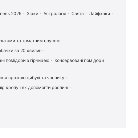
рпень 2026
Зірки
Астрологія
Свята
Лайфхаки
ельками та томатним соусом
абачки за 20 хвилин
ні помідори з гірчицею
Консервовані помідори
ння врожаю цибулі та часнику
ір кропу і як допомогти рослині