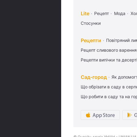
Lite
Рецепт
Мода
Хо
Стосунки
Рецепти
Повітряний ли
Рецепт сливового варення,
Рецепти випічки та десерт
Сад-город
Як допомог
Що обрізати в саду в серп
Що робити в саду та на гор
© Онлайн-медіа УНІАН - UNIAN.UA, 