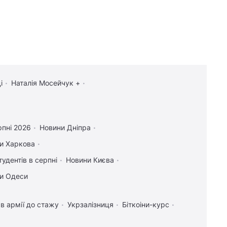
і
Наталія Мосейчук +
рпні 2026
Новини Дніпра
и Харкова
тудентів в серпні
Новини Києва
и Одеси
в армії до стажу
Укрзалізниця
Біткоіни-курс