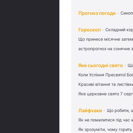
Прогноз погоди
Синоп
Гороскоп
Складний кор
Що принесе місячне затем
астропрогноз на сонячне 
Яке сьогодні свято
Що
Коли Успіння Пресвятої Бо
Красиві вітання та листі
Яке церковне свято 7 сер
Лайфхаки
Що робити, 
Як не помилитися під час 
Як зрозуміти, чому горить