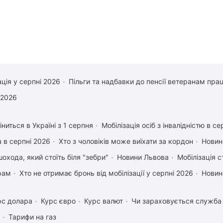
ація у серпні 2026
Пільги та надбавки до пенсії ветеранам прац
 2026
ниться в Україні з 1 серпня
Мобілізація осіб з інвалідністю в се
 в серпні 2026
Хто з чоловіків може виїхати за кордон
Новин
охода, який стоїть біля "зебри"
Новини Львова
Мобілізація с
рам
Хто не отримає бронь від мобілізації у серпні 2026
Новин
рс долара
Курс євро
Курс валют
Чи зараховується служба 
Тарифи на газ