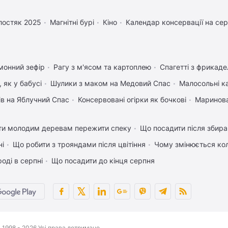
лостяк 2025
Магнітні бурі
Кіно
Календар консервації на се
монний зефір
Рагу з м'ясом та картоплею
Спагетті з фрикад
 як у бабусі
Шулики з маком на Медовий Спас
Малосольні к
ів на Яблучний Спас
Консервовані огірки як бочкові
Маринова
ти молодим деревам пережити спеку
Що посадити після збира
ні
Що робити з трояндами після цвітіння
Чому змінюється кол
оді в серпні
Що посадити до кінця серпня
1998 - 2026 Усі права дотримано.