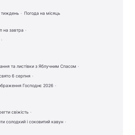
а тиждень
Погода на місяць
п на завтра
тання та листівки з Яблучним Спасом
свято 6 серпня
ображення Господнє 2026
регти свіжість
ти солодкий і соковитий кавун