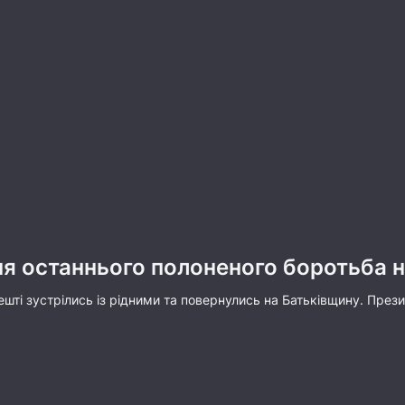
ня останнього полоненого боротьба н
ешті зустрілись із рідними та повернулись на Батьківщину. През