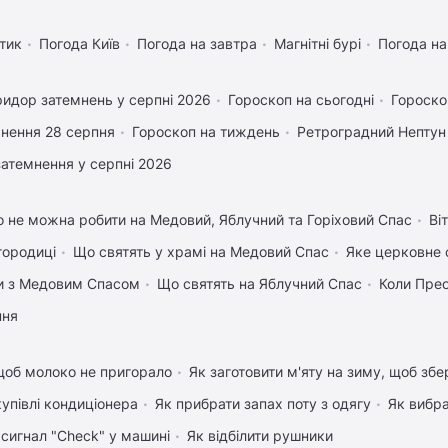
тик
Погода Київ
Погода на завтра
Магнітні бурі
Погода н
идор затемнень у серпні 2026
Гороскоп на сьогодні
Гороско
нення 28 серпня
Гороскоп на тиждень
Ретроградний Нептун
затемнення у серпні 2026
 не можна робити на Медовий, Яблучний та Горіховий Спас
Ві
городиці
Що святять у храмі на Медовий Спас
Яке церковне 
вки з Медовим Спасом
Що святять на Яблучний Спас
Коли Пре
пня
щоб молоко не пригорало
Як заготовити м'яту на зиму, щоб збе
купівлі кондиціонера
Як прибрати запах поту з одягу
Як вибра
 сигнал "Check" у машині
Як відбілити рушники