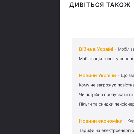
ДИВІТЬСЯ ТАКОЖ
Війна в Україні
Мобіліз
Мобілізація жінок у серпні
Новини України
Що змі
Кому не загрожує повістка
Чи потрібно пропускати піш
Пільги та скидки пенсіоне
Новини економіки
Ку
Тарифи на електроенергію