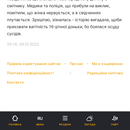
смітнику. Медики та поліція, що прибули на виклик,
помітили, що жінка нервується, а в свідченнях
плутається. Зрештою, зізналась - історію вигадала, щоби
приховати вагітність 16-річної доньки, бо боялася осуду
сусідів.
20:14, 09.01.2022
Правила користування сайтом
Про нас
Ми в соцмережах
Політика конфіденційності
Редакційна політика
Контакти
RU
МОВА
ГОЛОВНА
РОЗДІЛИ
ПОГОДА
ЛАЙТ