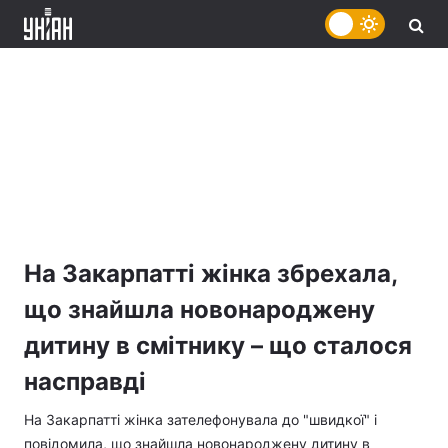
На Закарпатті жінка збрехала,
що знайшла новонароджену
дитину в смітнику – що сталося
насправді
На Закарпатті жінка зателефонувала до "швидкої" і
повідомила, що знайшла новонароджену дитину в