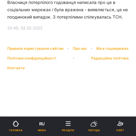
Власниця потерпілого годованця написала про це в
соціальних мережах і була вражена - виявляється, це не
поодинокий випадок. З потерпілими спілкувалась ТСН.
20:49, 02.02.2022
Правила користування сайтом
Про нас
Ми в соцмережах
Політика конфіденційності
Редакційна політика
Контакти
RU
МОВА
ГОЛОВНА
РОЗДІЛИ
ПОГОДА
ЛАЙТ