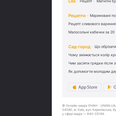
Lite
Рецепт
Магнітні бу
Рецепти
Мариновані по
Рецепт сливового варення,
Малосольні кабачки за 20
Сад-город
Що обрізати
Чому змінюється колір кро
Чим засіяти грядки після
Як допомогти молодим де
© Онлайн-медіа УНІАН - UNIAN.UA, 
04080, м. Київ, вул. Кирилівська, 
у сфері медіа — R40-05194.