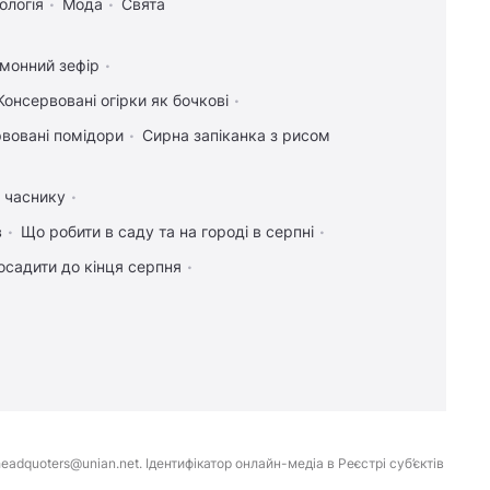
ологія
Мода
Свята
имонний зефір
Консервовані огірки як бочкові
вовані помідори
Сирна запіканка з рисом
а часнику
в
Що робити в саду та на городі в серпні
осадити до кінця серпня
eadquoters@unian.net. Ідентифікатор онлайн-медіа в Реєстрі суб’єктів