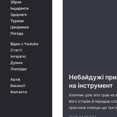
Зброя
Інциденти
Здоров'я
Туризм
Цікавинки
Погода
Відео з Youtube
Статті
Інтерв'ю
Думки
Лонгріди
Небайдужі при
Архів
на інструмент
Вакансії
Контакти
Хлопчик ціле літо грав н
його історію й передав хл
прислали хлопцю ще три і
20:46, 04.09.2017