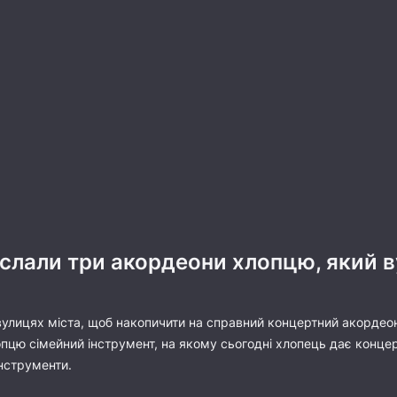
слали три акордеони хлопцю, який 
а вулицях міста, щоб накопичити на справний концертний акорд
опцю сімейний інструмент, на якому сьогодні хлопець дає концерт
нструменти.