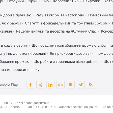
рі
Стосунки
Зірки
Кіно
Холостяк 2025
Лайфхаки
Астр
мідори з гірчицею
Рагу з м'ясом та картоплею
Повітряний л
 як у бабусі
Спагетті з фрикадельками та томатним соусом
 хвилин
Рецепти випічки та десертів на Яблучний Спас
Консер
 в саду в серпні
Що посадити після збирання врожаю цибулі т
пу і як допомогти рослині
Як прискорити дозрівання помідорі
 збирання врожаю
Що робити з трояндами після цвітіння
Що п
ревам пережити спеку
1998 - 2026 Усі права дотримано.
буд. 23. Телефон — +38 (044) 498-07-60. Адреса електронної пошти — unian.h