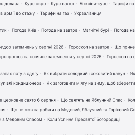
рс долара
Курс євро
Курс валют
Біткоіни-курс
Тарифи на
в армії до стажу
Тарифи на газ
Укрзалізниця
тик
Погода Київ
Погода на завтра
Магнітні бурі
Погода н
идор затемнень у серпні 2026
Гороскоп на завтра
Що прине
тропрогноз на сонячне затемнення у серпні 2026
Гороскоп на 
запах поту з одягу
Як вибрати солодкий і соковитий кавун
Як
купівлі кондиціонера
Як заготовити м'яту на зиму, щоб зберегти
е церковне свято 6 серпня
Що святять на Яблучний Спас
Кол
пня
Що не можна робити на Медовий, Яблучний та Горіховий С
вки з Медовим Спасом
Коли Успіння Пресвятої Богородиці