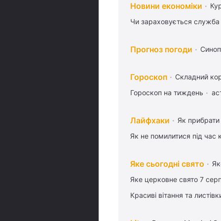
Новини економіки
Ку
Чи зараховується служба 
Прогноз погоди
Синоп
Гороскоп
Складний кор
Гороскоп на тиждень
ас
Лайфхаки
Як прибрати 
Як не помилитися під час 
Яке сьогодні свято
Як
Яке церковне свято 7 сер
Красиві вітання та листі