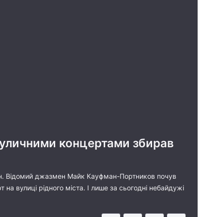
вуличними концертами збирав
еон. Відомий джазмен Майк Кауфман-Портников почув
 на вулиці рідного міста. І лише за сьогодні небайдужі