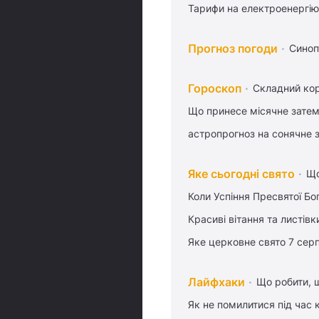
Тарифи на електроенергію
Прогноз погоди
Синоп
Гороскоп
Складний кор
Що принесе місячне затем
астропрогноз на сонячне 
Яке сьогодні свято
Що
Коли Успіння Пресвятої Бо
Красиві вітання та листі
Яке церковне свято 7 сер
Лайфхаки
Що робити, 
Як не помилитися під час 