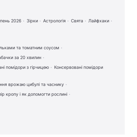
рпень 2026
Зірки
Астрологія
Свята
Лайфхаки
ельками та томатним соусом
абачки за 20 хвилин
ні помідори з гірчицею
Консервовані помідори
ння врожаю цибулі та часнику
ір кропу і як допомогти рослині