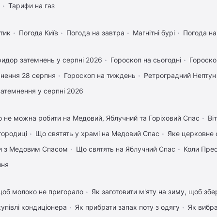
Тарифи на газ
тик
Погода Київ
Погода на завтра
Магнітні бурі
Погода н
идор затемнень у серпні 2026
Гороскоп на сьогодні
Гороско
нення 28 серпня
Гороскоп на тиждень
Ретроградний Нептун
затемнення у серпні 2026
 не можна робити на Медовий, Яблучний та Горіховий Спас
Ві
городиці
Що святять у храмі на Медовий Спас
Яке церковне 
вки з Медовим Спасом
Що святять на Яблучний Спас
Коли Пре
пня
щоб молоко не пригорало
Як заготовити м'яту на зиму, щоб збе
купівлі кондиціонера
Як прибрати запах поту з одягу
Як вибра