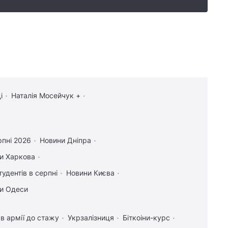
і
Наталія Мосейчук +
рпні 2026
Новини Дніпра
и Харкова
тудентів в серпні
Новини Києва
и Одеси
в армії до стажу
Укрзалізниця
Біткоіни-курс