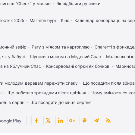
 сигнал "Check" у машині
Як відбілити рушники
лостяк 2025
Магнітні бурі
Кіно
Календар консервації на се
монний зефір
Рагу з м'ясом та картоплею
Спагетті з фрикад
 як у бабусі
Шулики з маком на Медовий Спас
Малосольні к
ів на Яблучний Спас
Консервовані огірки як бочкові
Маринова
ти молодим деревам пережити спеку
Що посадити після збира
ні
Що робити з трояндами після цвітіння
Чому змінюється кол
оді в серпні
Що посадити до кінця серпня