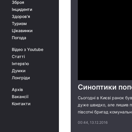
Зброя
Інциденти
Здоров'я
Туризм
Цікавинки
Погода
Відео з Youtube
Статті
Інтерв'ю
Думки
Лонгріди
Синоптики поп
Архів
Вакансії
Сьогодні в Києві ранок бу
Контакти
дуже швидко, але лишив по
півсотні бригад комунальни
00:44, 13.12.2016