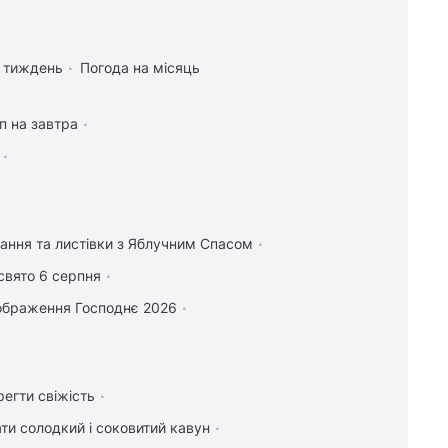
а тиждень
Погода на місяць
п на завтра
тання та листівки з Яблучним Спасом
свято 6 серпня
ображення Господнє 2026
регти свіжість
ти солодкий і соковитий кавун