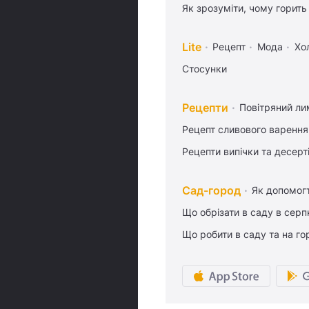
Як зрозуміти, чому горить
Lite
Рецепт
Мода
Хо
Стосунки
Рецепти
Повітряний ли
Рецепт сливового варення,
Рецепти випічки та десерт
Сад-город
Як допомог
Що обрізати в саду в серп
Що робити в саду та на гор