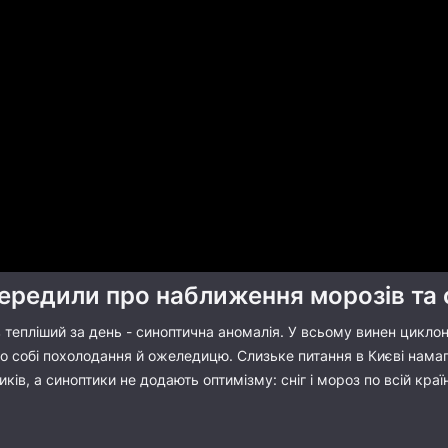
ередили про наближення морозів та 
в тепліший за день - синоптична аномалія. У всьому винен циклон
 собі похолодання й ожеледицю. Слизьке питання в Києві намага
ків, а синоптики не додають оптимізму: сніг і мороз по всій країн