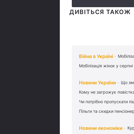
ДИВІТЬСЯ ТАКОЖ
Війна в Україні
Мобіліз
Мобілізація жінок у серпні
Новини України
Що змі
Кому не загрожує повістка
Чи потрібно пропускати піш
Пільги та скидки пенсіоне
Новини економіки
Ку