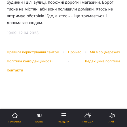
будинки і цілі вулиці, порожні дороги і магазини. Ворог
тисне на містян, аби вони полишили домівки. Хтось не
витримує обстрілів і їде, а хтось - іще тримається і
допомагає людям.
19:09, 12.04.2023
Правила користування сайтом
Про нас
Ми в соцмережах
Політика конфіденційності
Редакційна політика
Контакти
RU
МОВА
ГОЛОВНА
РОЗДІЛИ
ПОГОДА
ЛАЙТ