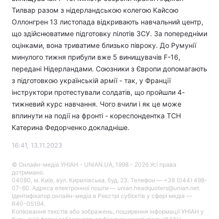
Тилвар разом з нідерландською колегою Кайсою
Оллонгрен 13 листопада відкривають навчальний центр,
що здійснюватиме підготовку пілотів ЗСУ. За попередніми
оцінками, вона триватиме близько півроку. До Румунії
минулого тижня прибули вже 5 винищувачів F-16,
передані Нідерландами. Союзники з Європи допомагають
з підготовкою українській армії - так, у Франції
інструктори протестували солдатів, що пройшли 4-
тижневий курс навчання. Чого вчили і як це може
вплинути на події на фронті - кореспондентка ТСН
Катерина Федорченко докладніше.
16:41, 13.11.2023
© Онлайн-медіа УНІАН - UNIAN.UA, 1998 - 2026 Усі права
дотримано.
04080, м. Київ, вул. Кирилівська, буд. 23. Телефон — +38 (044) 498-
07-60. Адреса електронної пошти — unian.headquoters@unian.net.
Ідентифікатор онлайн-медіа в Реєстрі суб’єктів у сфері медіа —
R40-05194.
Копіювання текстів або зображень, поширення інформації УНІАН у