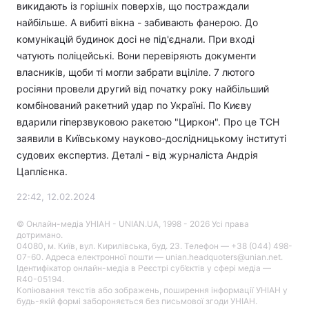
викидають із горішніх поверхів, що постраждали
найбільше. А вибиті вікна - забивають фанерою. До
комунікацій будинок досі не під'єднали. При вході
чатують поліцейські. Вони перевіряють документи
власників, щоби ті могли забрати вціліле. 7 лютого
росіяни провели другий від початку року найбільший
комбінований ракетний удар по Україні. По Києву
вдарили гіперзвуковою ракетою "Циркон". Про це ТСН
заявили в Київському науково-дослідницькому інституті
судових експертиз. Деталі - від журналіста Андрія
Цаплієнка.
22:42, 12.02.2024
© Онлайн-медіа УНІАН - UNIAN.UA, 1998 - 2026 Усі права
дотримано.
04080, м. Київ, вул. Кирилівська, буд. 23. Телефон — +38 (044) 498-
07-60. Адреса електронної пошти — unian.headquoters@unian.net.
Ідентифікатор онлайн-медіа в Реєстрі суб’єктів у сфері медіа —
R40-05194.
Копіювання текстів або зображень, поширення інформації УНІАН у
будь-якій формі забороняється без письмової згоди УНІАН.