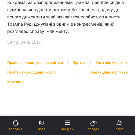
Зокрема, за розпорядженнями Трампа, десятки свідків
відмовлялися давати покази у Конгресі. На додачу до
всього демократи знайшли зв’язок особистого юриста
Трампа Руді Джуліані з одним з конгресменів, який
розглядає справу імпічменту.
08:46, 04.12.2019
Правила користування сайтом
Про нас
Ми в соцмережах
Політика конфіденційності
Редакційна політика
Контакти
RU
МОВА
ГОЛОВНА
РОЗДІЛИ
ПОГОДА
ЛАЙТ