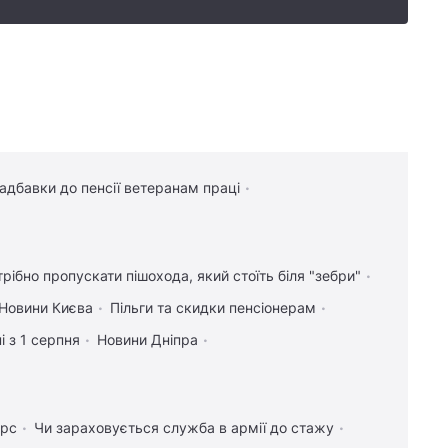
надбавки до пенсії ветеранам праці
трібно пропускати пішохода, який стоїть біля "зебри"
Новини Києва
Пільги та скидки пенсіонерам
і з 1 серпня
Новини Дніпра
урс
Чи зараховується служба в армії до стажу