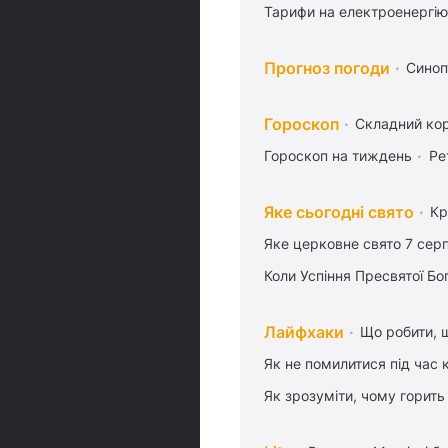
Тарифи на електроенергію
Прогноз погоди
Синоп
Гороскоп
Складний кор
Гороскоп на тиждень
Ре
Яке сьогодні свято
Кр
Яке церковне свято 7 сер
Коли Успіння Пресвятої Бо
Лайфхаки
Що робити, 
Як не помилитися під час 
Як зрозуміти, чому горить