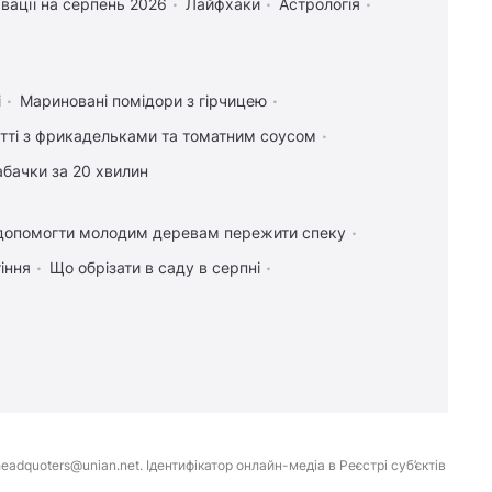
вації на серпень 2026
Лайфхаки
Астрологія
і
Мариновані помідори з гірчицею
тті з фрикадельками та томатним соусом
абачки за 20 хвилин
допомогти молодим деревам пережити спеку
іння
Що обрізати в саду в серпні
eadquoters@unian.net. Ідентифікатор онлайн-медіа в Реєстрі суб’єктів