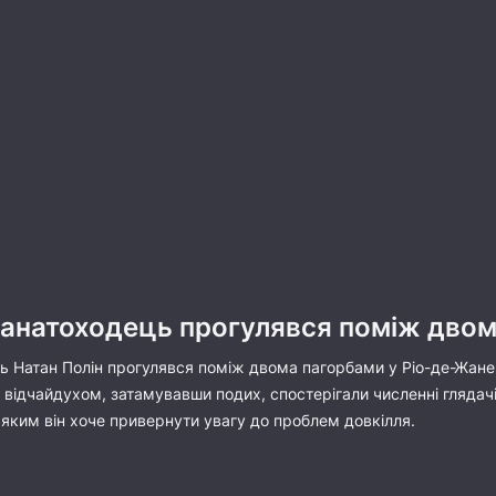
анатоходець прогулявся поміж двом
 Натан Полін прогулявся поміж двома пагорбами у Ріо-де-Жанейр
відчайдухом, затамувавши подих, спостерігали численні глядачі
 яким він хоче привернути увагу до проблем довкілля.