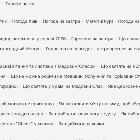
Тарифи на газ
тик
Погода Київ
Погода на завтра
Магнітні бурі
Погода н
идор затемнень у серпні 2026
Гороскоп на завтра
Що прине
троградний Нептун
Гороскоп на сьогодні
астропрогноз на со
асиві вітання та листівки з Медовим Спасом
Що святять на Яб
пня
Що не можна робити на Медовий, Яблучний та Горіховий С
городиці
Що святять у храмі на Медовий Спас
Яке церковне 
щоб молоко не пригорало
Як заготовити м'яту на зиму, щоб збе
купівлі кондиціонера
Як прибрати запах поту з одягу
Як вибра
 сигнал "Check" у машині
Як відбілити рушники