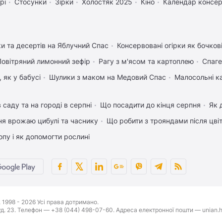
рі
Стосунки
Зірки
Холостяк 2025
Кіно
Календар консер
ки та десертів на Яблучний Спас
Консервовані огірки як бочков
Повітряний лимонний зефір
Рагу з м'ясом та картоплею
Спаге
 як у бабусі
Шулики з маком на Медовий Спас
Малосольні к
 саду та на городі в серпні
Що посадити до кінця серпня
Як 
ня врожаю цибулі та часнику
Що робити з трояндами після цвіт
пу і як допомогти рослині
1998 - 2026 Усі права дотримано.
буд. 23. Телефон — +38 (044) 498-07-60. Адреса електронної пошти — unian.h