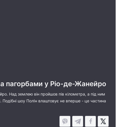
а пагорбами у Ріо-де-Жанейро
о. Над землею він пройшов пів кілометра, а під ним
. Подібні шоу ПолІн влаштовує не вперше - це частина