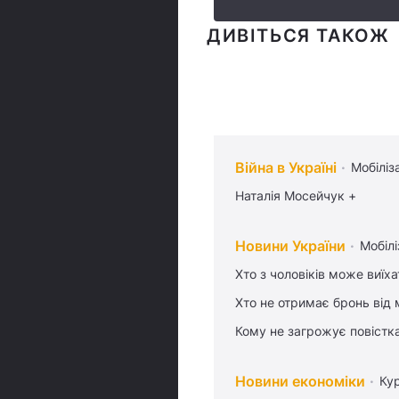
ДИВІТЬСЯ ТАКОЖ
Війна в Україні
Мобіліз
Наталія Мосейчук +
Новини України
Мобілі
Хто з чоловіків може виїх
Хто не отримає бронь від м
Кому не загрожує повістка
Новини економіки
Ку