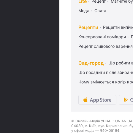
Lite
Рецепт
Магнітні бу
Мода
Свята
Рецепти
Рецепти випіч
Консервовані помідори
Рецепт сливового варення,
Сад-город
Що робити в
Що посадити після збиран
Чому змінюється колір кро
© Онлайн-медіа УНІАН - UNIAN.UA, 
04080, м. Київ, вул. Кирилівська, 
у сфері медіа — R40-05194.