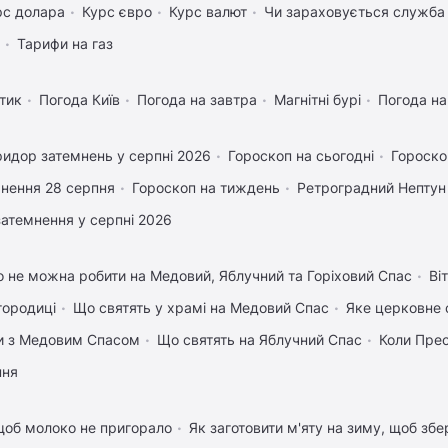
рс долара
Курс євро
Курс валют
Чи зараховується служба 
Тарифи на газ
тик
Погода Київ
Погода на завтра
Магнітні бурі
Погода н
идор затемнень у серпні 2026
Гороскоп на сьогодні
Гороско
нення 28 серпня
Гороскоп на тиждень
Ретроградний Нептун
затемнення у серпні 2026
 не можна робити на Медовий, Яблучний та Горіховий Спас
Ві
городиці
Що святять у храмі на Медовий Спас
Яке церковне 
вки з Медовим Спасом
Що святять на Яблучний Спас
Коли Пре
пня
щоб молоко не пригорало
Як заготовити м'яту на зиму, щоб збе