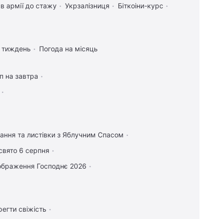
в армії до стажу
Укрзалізниця
Біткоіни-курс
а тиждень
Погода на місяць
п на завтра
тання та листівки з Яблучним Спасом
свято 6 серпня
ображення Господнє 2026
регти свіжість