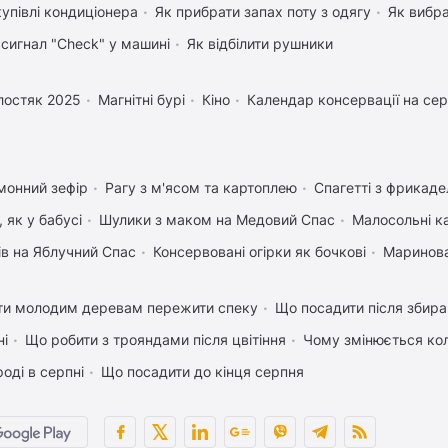
купівлі кондиціонера
Як прибрати запах поту з одягу
Як вибра
 сигнал "Check" у машині
Як відбілити рушники
лостяк 2025
Магнітні бурі
Кіно
Календар консервації на се
монний зефір
Рагу з м'ясом та картоплею
Спагетті з фрикад
 як у бабусі
Шулики з маком на Медовий Спас
Малосольні к
ів на Яблучний Спас
Консервовані огірки як бочкові
Маринова
ти молодим деревам пережити спеку
Що посадити після збира
ні
Що робити з трояндами після цвітіння
Чому змінюється кол
оді в серпні
Що посадити до кінця серпня