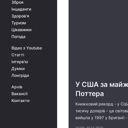
Зброя
Інциденти
Здоров'я
Туризм
Цікавинки
Погода
Відео з Youtube
Статті
Інтерв'ю
Думки
Лонгріди
У США за майже
Архів
Поттера
Вакансії
Контакти
Книжковий рекорд - у США 
тисячу доларів - це світо
вийшла у 1997 у Британії 
10:05, 10.12.2021