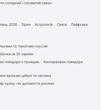
ти солодкий і соковитий кавун
рпень 2026
Зірки
Астрологія
Свята
Лайфхаки
ельками та томатним соусом
абачки за 20 хвилин
ні помідори з гірчицею
Консервовані помідори
ння врожаю цибулі та часнику
ір кропу і як допомогти рослині