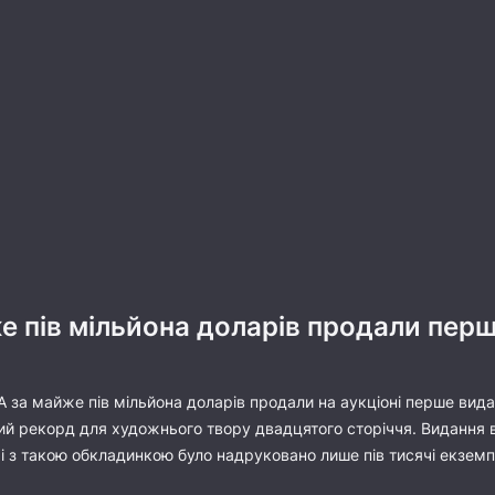
 пів мільйона доларів продали перш
за майже пів мільйона доларів продали на аукціоні перше видан
вий рекорд для художнього твору двадцятого сторіччя. Видання 
- і з такою обкладинкою було надруковано лише пів тисячі екземп