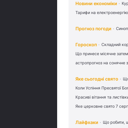
Новини економіки
Ку
Тарифи на електроенергію
Прогноз погоди
Синоп
Гороскоп
Складний кор
Що принесе місячне затем
астропрогноз на сонячне 
Яке сьогодні свято
Що
Коли Успіння Пресвятої Бо
Красиві вітання та листі
Яке церковне свято 7 сер
Лайфхаки
Що робити, 