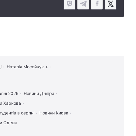
і
Наталія Мосейчук +
рпні 2026
Новини Дніпра
и Харкова
тудентів в серпні
Новини Києва
и Одеси