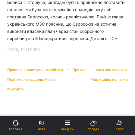
Бориса Пісторіуса, сьогодні було б правильно поставити
питання, чи була мета у мільйон снарядів, яку собі
поставив Євросоюз, колись реалістичною. Раніше глава
українського МЗС пояснив, що Євросоюз не встигне
виконати власний план через стан оборонного
виробництва й бюрократичні перепони. Деталі в ТСН.
22:05, 14.11.2023
Правила користування сайтом
Про нас
Ми в соцмережах
Політика конфіденційності
Редакційна політика
Контакти
RU
МОВА
ГОЛОВНА
РОЗДІЛИ
ПОГОДА
ЛАЙТ