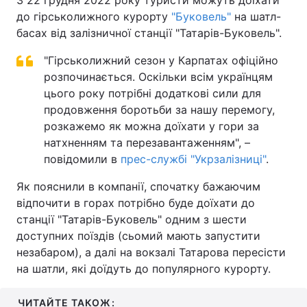
З 22 грудня 2022 року туристи можуть доїхати
до гірськолижного курорту
"Буковель"
на шатл-
басах від залізничної станції "Татарів-Буковель".
"Гірськолижний сезон у Карпатах офіційно
розпочинається. Оскільки всім українцям
цього року потрібні додаткові сили для
продовження боротьби за нашу перемогу,
розкажемо як можна доїхати у гори за
натхненням та перезавантаженням", –
повідомили в
прес-службі "Укрзалізниці"
.
Як пояснили в компанії, спочатку бажаючим
відпочити в горах потрібно буде доїхати до
станції "Татарів-Буковель" одним з шести
доступних поїздів (сьомий мають запустити
незабаром), а далі на вокзалі Татарова пересісти
на шатли, які доїдуть до популярного курорту.
ЧИТАЙТЕ ТАКОЖ: