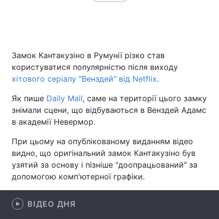
Головна
Війна
Замок Кантакузіно в Румунії різко став
Україна
Політика
користуватися популярністю після виходу
хітового серіалу "Венздей" від Netflix
.
Економіка
Світ
Як пише
Daily Mail
, саме на території цього замку
Спорт
Наука
знімали сцени, що відбуваються в Венздей Адамс
в академії Невермор.
Техно і зв'язок
Лайт
При цьому на опублікованому виданням відео
Зброя
Інциденти
видно, що оригінальний замок Кантакузіно був
узятий за основу і пізніше "доопрацьований" за
Здоров'я
Туризм
допомогою комп'ютерної графіки.
Цікавинки
Погода
ВІДЕО ДНЯ
Екологія
Регіони