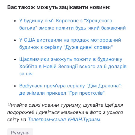
Вас також можуть зацікавити новини:
У будинку сім'ї Корлеоне з "Хрещеного
батька" зможе пожити будь-який бажаючий
У США виставили на продаж моторошний
будинок з серіалу "Дуже дивні справи"
Щасливчики зможуть пожити в будиночку
Хоббіта в Новій Зеландії всього за 6 доларів
за ніч
Відбулася прем'єра серіалу "Дім Дракона":
де знімали приквел "Гри престолів"
Читайте свіжі новини туризму, шукайте ідеї для
подорожей і дивіться мальовничі фото з усього
світу на
Телеграм-канал УНІАН.Туризм
.
Румунія