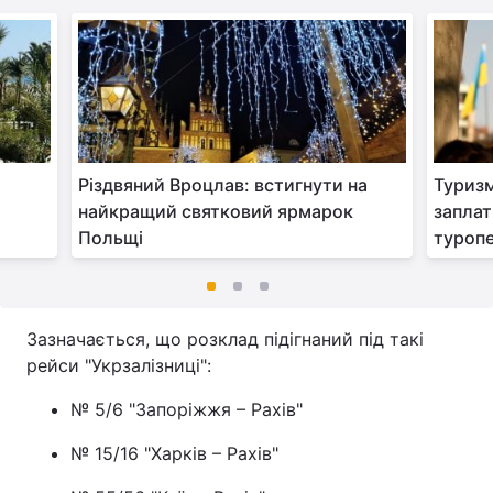
Різдвяний Вроцлав: встигнути на
Туризм
найкращий святковий ярмарок
заплат
Польщі
туропе
Зазначається, що розклад підігнаний під такі
рейси "Укрзалізниці":
№ 5/6 "Запоріжжя – Рахів"
№ 15/16 "Харків – Рахів"