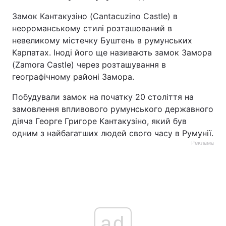
Замок Кантакузіно (Cantacuzino Castle) в
неороманському стилі розташований в
невеликому містечку Буштень в румунських
Карпатах. Іноді його ще називають замок Замора
(Zamora Castle) через розташування в
географічному районі Замора.
Побудували замок на початку 20 століття на
замовлення впливового румунського державного
діяча Георге Григоре Кантакузіно, який був
одним з найбагатших людей свого часу в Румунії.
Реклама
ad