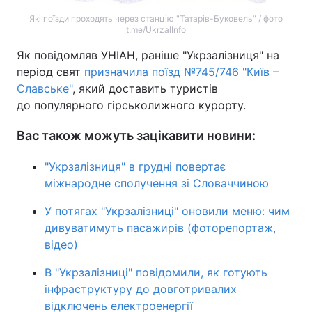
Які поїзди проходять через станцію "Татарів-Буковель" / фото
t.me/UkrzalInfo
Як повідомляв УНІАН, раніше "Укрзалізниця" на
період свят
призначила поїзд №745/746 "Київ –
Славське"
, який доставить туристів
до популярного гірськолижного курорту.
Вас також можуть зацікавити новини:
"Укрзалізниця" в грудні повертає
міжнародне сполучення зі Словаччиною
У потягах "Укрзалізниці" оновили меню: чим
дивуватимуть пасажирів (фоторепортаж,
відео)
В "Укрзалізниці" повідомили, як готують
інфраструктуру до довготривалих
відключень електроенергії