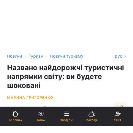
›
›
Новини
Туризм
Новини туризму
рус
Названо найдорожчі туристичні
напрямки світу: ви будете
шоковані
МАРИНА ГРИГОРЕНКО
16:00, 22.12.22
5 хв.
17925
RU
МОВА
ГОЛОВНА
РОЗДІЛИ
ПОГОДА
ЛАЙТ
Підпишіться на нас в Google