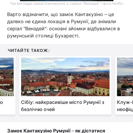
Так виглядає замок Кантакузіно у серіалі "Венздей" / фото Netflix
Тема оформлення
Варто відзначити, що замок Кантакузіно – це
далеко не єдина локація в Румунії, де знімали
серіал "Венздей": основні зйомки відбувалися в
румунській столиці Бухаресті.
ЧИТАЙТЕ ТАКОЖ:
го
Сібіу: найкрасивіше місто Румунії з
Клуж-Н
безліччю очей
неофіц
Замок Кантакузіно Румунії
–
як дістатися