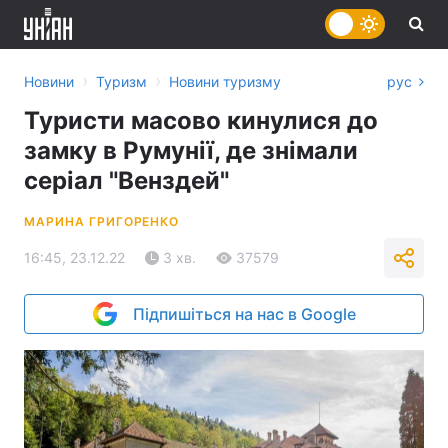
›
›
Новини
Туризм
Новини туризму
рус
Туристи масово кинулися до
замку в Румунії, де знімали
серіал "Венздей"
МАРИНА ГРИГОРЕНКО
16:45, 23.12.22
3 хв.
37579
Підпишіться на нас в Google