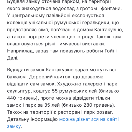
Будівля замку оточена парком, на території
якого знаходяться водоспад з гротом і фонтани.
У центральному павільйоні експонується
колекція унікальної румунської геральдики, що
представляє сім'ї, пов'язані з домом Кантакузіно,
а також портрети членів цього роду
.
Також там
влаштовуються різні тимчасові виставки.
Наприклад, зараз там показують роботи Гойї і
Далі.
Відвідати замок Кантакузіно зараз можуть всі
бажаючі. Дорослий квиток, що дозволяє
відвідати сам замок, Ххудожню галерею і парк
скульптур, коштує 55 румунських лей (близько
440 гривень), проте можна відвідати тільки
замок і парк за 35 лей (близько 280 гривень).
Також на території є ресторан і парк розваг.
Детальну інформацію
можна дізнатися на сайті
замку
.