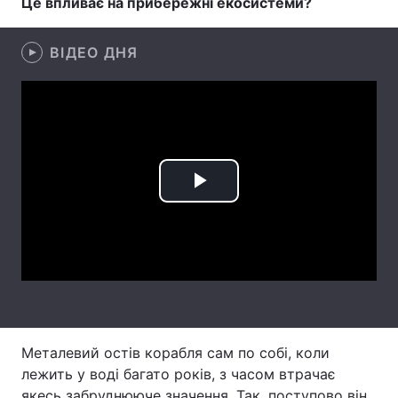
Це впливає на прибережні екосистеми?
Лонгріди
ВІДЕО ДНЯ
Відео з Youtube
Статті
Інтерв'ю
Думки
Архів
Вакансії
Play
Контакти
Video
Послуги
Металевий остів корабля сам по собі, коли
лежить у воді багато років, з часом втрачає
якесь забруднююче значення. Так, поступово він