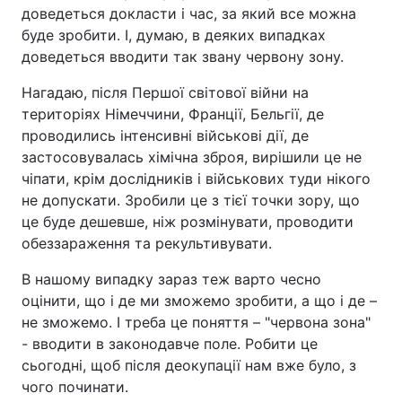
доведеться докласти і час, за який все можна
буде зробити. І, думаю, в деяких випадках
доведеться вводити так звану червону зону.
Нагадаю, після Першої світової війни на
територіях Німеччини, Франції, Бельгії, де
проводились інтенсивні військові дії, де
застосовувалась хімічна зброя, вирішили це не
чіпати, крім дослідників і військових туди нікого
не допускати. Зробили це з тієї точки зору, що
це буде дешевше, ніж розмінувати, проводити
обеззараження та рекультивувати.
В нашому випадку зараз теж варто чесно
оцінити, що і де ми зможемо зробити, а що і де –
не зможемо. І треба це поняття – "червона зона"
- вводити в законодавче поле. Робити це
сьогодні, щоб після деокупації нам вже було, з
чого починати.