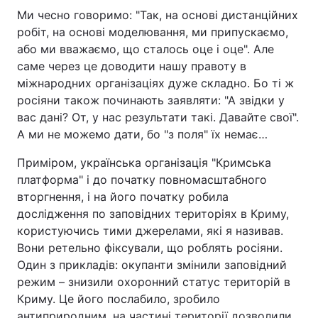
Ми чесно говоримо: "Так, на основі дистанційних
робіт, на основі моделювання, ми припускаємо,
або ми вважаємо, що сталось оце і оце". Але
саме через це доводити нашу правоту в
міжнародних організаціях дуже складно. Бо ті ж
росіяни також починають заявляти: "А звідки у
вас дані? От, у нас результати такі. Давайте свої".
А ми не можемо дати, бо "з поля" їх немає…
Приміром, українська організація "Кримська
платформа" і до початку повномасштабного
вторгнення, і на його початку робила
дослідження по заповідних територіях в Криму,
користуючись тими джерелами, які я називав.
Вони ретельно фіксували, що роблять росіяни.
Один з прикладів: окупанти змінили заповідний
режим – знизили охоронний статус територій в
Криму. Це його послабило, зробило
антиприродним, на частині території дозволили