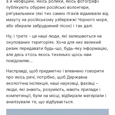
а й неофіційні. Якісь ролики, якісь фотографії
публікують обурені російські волонтери,
рятувальники (які тих самих птахів відмивали від
мазуту на російському узбережжі Чорного моря,
або збирали забруднений пісок) і так далі.
Ну, і третє - це наші люди, які залишаються на
окупованих територіях. Хоча для них великий
ризик передавати будь-що, будь-яку інформацію,
але десь хтось якось тихенько щось нам
повідомляє…
Насправді, щоб предметно і впевнено говорити
про якісь речі, потрібно, щоб Державна
екологічна інспекція, наші науковці, фахівці –
люди, які знають, розуміють, мають прилади і
компетенції, були на місці, відбирали матеріали і
аналізували те, що відбувається.