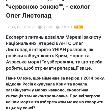
"червоною зоною"", - еколог
Олег Листопад
12:39, 08.07.2026
12 хв.
11940
УНІАН
Експерт з питань довкілля Мережі захисту
національних інтересів АНТС Олег
Листопад в інтерв’ю УНІАН розповів, як
росіяни забруднюють Крим, Чорне та
Азовське моря і їх узбережжя, та що треба
робити, щоб отримати репарації за це.
Пане Олеже, щонайменше за період з 2014 року,
відколи Росія окупувала Крим та почала
хазяйнувати у морях навколо, екологічна
ситуація там неконтрольована. Про які загрози
нашим морям та узбережжям можемо говорити
в цьому сенсі?