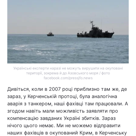
Українські експерти наразі не можуть вирушити на окуповані
території, зокрема й до Азовського моря / фото
facebook.com/pressjfo.news
Дивіться, коли в 2007 році приблизно там же, де
зараз, у Керченській протоці, була аналогічна
аварія з танкером, наші фахівці там працювали. А
згодом навіть мали можливість заявляти про
компенсацію завданих Україні збитків. Зараз
нічого цього немає. Ми не можемо відправити
наших фахівців в окупований Крим, в Керченську