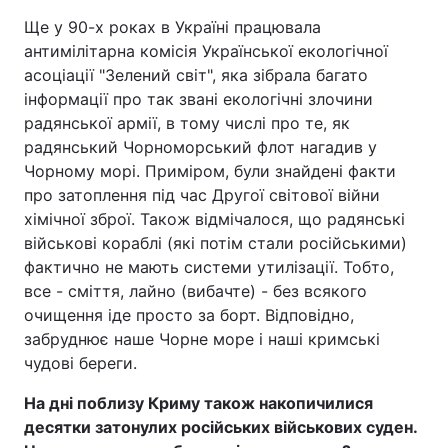
Ще у 90-х роках в Україні працювала
антимілітарна комісія Української екологічної
асоціації "Зелений світ", яка зібрала багато
Головна
Війна
інформації про так звані екологічні злочини
радянської армії, в тому числі про те, як
Україна
Політика
радянський Чорноморський флот нагадив у
Чорному морі. Приміром, були знайдені факти
Економіка
Світ
про затоплення під час Другої світової війни
хімічної зброї. Також відмічалося, що радянські
Спорт
Наука
військові кораблі (які потім стали російськими)
Техно і зв'язок
Лайт
фактично не мають системи утилізації. Тобто,
все - сміття, лайно (вибачте) - без всякого
Зброя
Інциденти
очищення іде просто за борт. Відповідно,
забруднює наше Чорне море і наші кримські
Здоров'я
Туризм
чудові береги.
Цікавинки
Погода
На дні поблизу Криму також накопичилися
десятки затонулих російських військових суден.
Екологія
Регіони