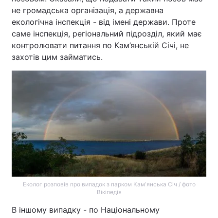
не громадська організація, а державна
екологічна інспекція - від імені держави. Проте
саме інспекція, регіональний підрозділ, який має
контролювати питання по Кам’янській Січі, не
захотів цим займатись.
Еколог розповів про випадок з парком Камʼянська Січ / фото
Вікіпедія
В іншому випадку - по Національному