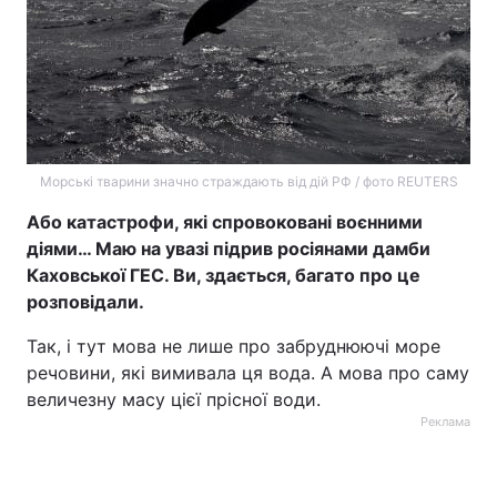
Морські тварини значно страждають від дій РФ / фото REUTERS
Або катастрофи, які спровоковані воєнними
діями… Маю на увазі підрив росіянами дамби
Каховської ГЕС. Ви, здається, багато про це
розповідали.
Так, і тут мова не лише про забруднюючі море
речовини, які вимивала ця вода. А мова про саму
величезну масу цієї прісної води.
Реклама