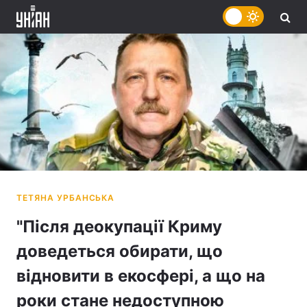
"Після деокупації Криму
доведеться обирати, що
відновити в екосфері, а що на
роки стане недоступною