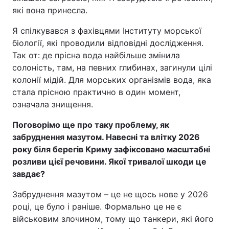
які вона принесла.
Я спілкувався з фахівцями Інституту морської
біології, які проводили відповідні дослідження.
Так от: де прісна вода найбільше змінила
солоність, там, на певних глибинах, загинули цілі
колонії мідій. Для морських організмів вода, яка
стала прісною практично в один момент,
означала знищення.
Поговорімо ще про таку проблему, як
забруднення мазутом. Навесні та влітку 2026
року біля берегів Криму зафіксовано масштабні
розливи цієї речовини. Якої тривалої шкоди це
завдає?
Забруднення мазутом – це не щось нове у 2026
році, це було і раніше. Формально це не є
військовим злочином, тому що танкери, які його