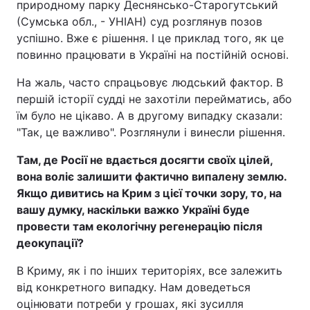
природному парку Деснянсько-Старогутський
(Сумська обл., - УНІАН) суд розглянув позов
успішно. Вже є рішення. І це приклад того, як це
повинно працювати в Україні на постійній основі.
На жаль, часто спрацьовує людський фактор. В
першій історії судді не захотіли перейматись, або
їм було не цікаво. А в другому випадку сказали:
"Так, це важливо". Розглянули і винесли рішення.
Там, де Росії не вдається досягти своїх цілей,
вона воліє залишити фактично випалену землю.
Якщо дивитись на Крим з цієї точки зору, то, на
вашу думку, наскільки важко Україні буде
провести там екологічну регенерацію після
деокупації?
В Криму, як і по інших територіях, все залежить
від конкретного випадку. Нам доведеться
оцінювати потреби у грошах, які зусилля