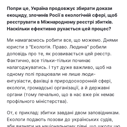
Попри це, Україна продовжує збирати докази
екоциду, злочинів Росії в екологічній сфері, щоб
реєструвати в Міжнародному реєстрі збитків.
Наскільки ефективно рухається цей процес?
Ми намагаємось робити все, що можемо. Днями
юристи з "Екологія. Право. Людина" робили
доповідь про те, як розвивається цей реєстр.
Фактично, все тільки-тільки починає
налагоджуватись. І тут дуже важливо, щоб на
одному полі працювали не лише люди-
ентузіасти, фахівці в природоохоронній сфері,
екологи, громадські організації, а й державні
органи (тому печально, що в нас вже рік немає
профільного міністерства).
От, є приклад: збитки завдані двом заповідникам.
Екологи подають позови до українських судів,
аби визнати на національному рівні, що шкоду цю