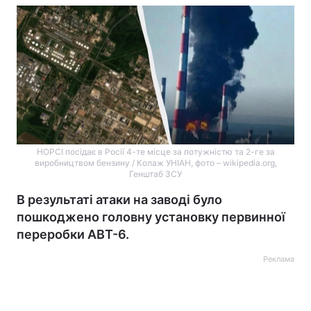
НОРСІ посідає в Росії 4-те місце за потужністю та 2-ге за
виробництвом бензину / Колаж УНІАН, фото – wikipedia.org,
Генштаб ЗСУ
В результаті атаки на заводі було
пошкоджено головну установку первинної
переробки АВТ-6.
Реклама