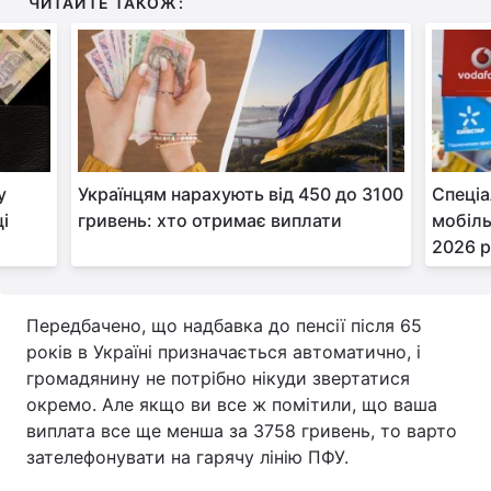
ЧИТАЙТЕ ТАКОЖ:
у
Українцям нарахують від 450 до 3100
Спеціа
ці
гривень: хто отримає виплати
мобіл
2026 р
Передбачено, що надбавка до пенсії після 65
років в Україні призначається автоматично, і
громадянину не потрібно нікуди звертатися
окремо. Але якщо ви все ж помітили, що ваша
виплата все ще менша за 3758 гривень, то варто
зателефонувати на гарячу лінію ПФУ.