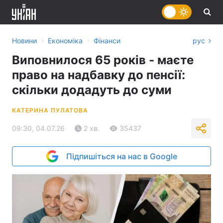
›
›
Новини
Економіка
Фінанси
рус
Виповнилося 65 років - маєте
право на надбавку до пенсії:
скільки додадуть до суми
КАТЕРИНА ПУЛАТОВА
09:30, 04.07.26
2 хв.
35437
Підпишіться на нас в Google