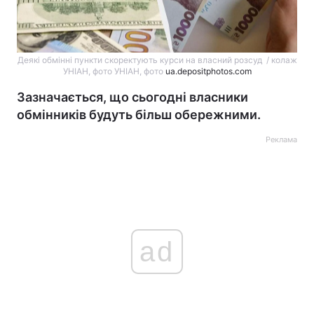
Деякі обмінні пункти скоректують курси на власний розсуд / колаж
УНІАН, фото УНІАН, фото
ua.depositphotos.com
Зазначається, що сьогодні власники
обмінників будуть більш обережними.
Реклама
ad