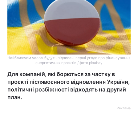
Найближчим часом будуть підписані перші угоди про фінансування
енергетичних проєктів / фото pixabay
Для компаній, які борються за частку в
проєкті післявоєнного відновлення України,
політичні розбіжності відходять на другий
план.
Реклама