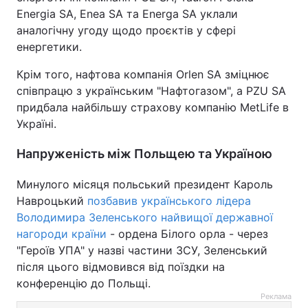
Energia SA, Enea SA та Energa SA уклали
аналогічну угоду щодо проєктів у сфері
енергетики.
Крім того, нафтова компанія Orlen SA зміцнює
співпрацю з українським "Нафтогазом", а PZU SA
придбала найбільшу страхову компанію MetLife в
Україні.
Напруженість між Польщею та Україною
Минулого місяця польський президент Кароль
Навроцький
позбавив українського лідера
Володимира Зеленського найвищої державної
нагороди країни
- ордена Білого орла - через
"Героїв УПА" у назві частини ЗСУ, Зеленський
після цього відмовився від поїздки на
конференцію до Польщі.
Реклама