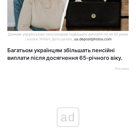
Деяким українським пенсіонерам підвищать виплати після 65 років
/ колаж УНІАН, фото pexels,
ua.depositphotos.com
Багатьом українцям збільшать пенсійні
виплати після досягнення 65-річного віку.
Реклама
ad