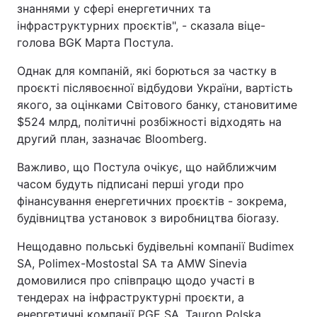
знаннями у сфері енергетичних та
інфраструктурних проєктів", - сказала віце-
голова BGK Марта Постула.
Однак для компаній, які борються за частку в
проєкті післявоєнної відбудови України, вартість
якого, за оцінками Світового банку, становитиме
$524 млрд, політичні розбіжності відходять на
другий план, зазначає Bloomberg.
Важливо, що Постула очікує, що найближчим
часом будуть підписані перші угоди про
фінансування енергетичних проєктів - зокрема,
будівництва установок з виробництва біогазу.
Нещодавно польські будівельні компанії Budimex
SA, Polimex-Mostostal SA та AMW Sinevia
домовилися про співпрацю щодо участі в
тендерах на інфраструктурні проєкти, а
енергетичні компанії PGE SA, Tauron Polska