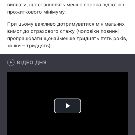
виплати, що становлять менше сорока відсотків
Лонгріди
прожиткового мінімуму.
При цьому важливо дотримуватися мінімальних
Відео з Youtube
Статті
вимог до страхового стажу (чоловіки повинні
пропрацювати щонайменше тридцять п’ять років,
Інтерв'ю
Думки
жінки – тридцять).
Архів
Вакансії
ВІДЕО ДНЯ
Контакти
Послуги
Play
Video