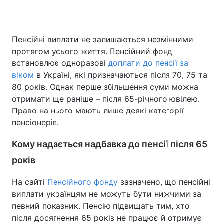
Пенсійні виплати не залишаються незмінними
Головна
Війна
протягом усього життя. Пенсійний фонд
встановлює одноразові
доплати до пенсії за
Україна
Політика
віком
в Україні, які призначаються після 70, 75 та
80 років. Однак перше збільшення суми можна
Економіка
Світ
отримати ще раніше – після 65-річного ювілею.
Спорт
Наука
Право на нього мають лише деякі категорії
пенсіонерів.
Техно і зв'язок
Лайт
Кому надається надбавка до пенсії після 65
Зброя
Інциденти
років
Здоров'я
Туризм
На сайті
Пенсійного фонду
зазначено, що пенсійні
виплати українцям не можуть бути нижчими за
Цікавинки
Погода
певний показник. Пенсію підвищать тим, хто
після досягнення 65 років не працює й отримує
Екологія
Регіони