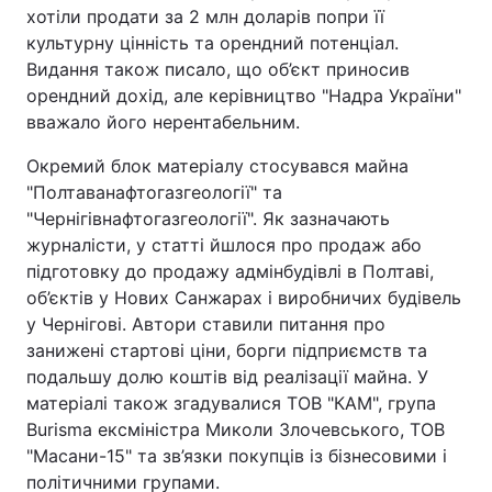
хотіли продати за 2 млн доларів попри її
культурну цінність та орендний потенціал.
Видання також писало, що об’єкт приносив
орендний дохід, але керівництво "Надра України"
вважало його нерентабельним.
Окремий блок матеріалу стосувався майна
"Полтаванафтогазгеології" та
"Чернігівнафтогазгеології". Як зазначають
журналісти, у статті йшлося про продаж або
підготовку до продажу адмінбудівлі в Полтаві,
об’єктів у Нових Санжарах і виробничих будівель
у Чернігові. Автори ставили питання про
занижені стартові ціни, борги підприємств та
подальшу долю коштів від реалізації майна. У
матеріалі також згадувалися ТОВ "КАМ", група
Burisma ексміністра Миколи Злочевського, ТОВ
"Масани-15" та зв’язки покупців із бізнесовими і
політичними групами.