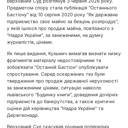
Верховний Суд розглянув 3 червня 2026 року.
Предметом спору стала публікація "Останнього
Бастіону" від 10 серпня 2020 року "Як державне
підприємство своє майно за безцінь розпродує",
у якій ішлося про продаж майна, пов’язаного з
"Надра України", за заниженими, на думку
журналістів, цінами.
Як пише видання, Кузьмич вимагав визнати низку
фрагментів матеріалу недостовірними та
зобов’язати "Останній Бастіон" опублікувати
спростування. Серед оскаржених тез були
твердження про продаж державної нерухомості
за заниженими цінами, ситуацію навколо
львівського "Будинку книги", доведення дочірніх
підприємств до банкрутства, а також критичні
оцінки дій керівництва "Надра України" та
Держгеонадр.
Верховний Суд скасував рішення попередніх