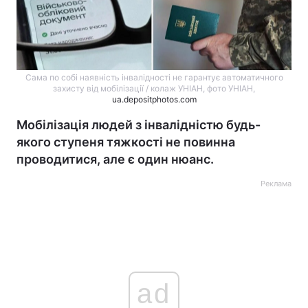
Сама по собі наявність інвалідності не гарантує автоматичного
захисту від мобілізації / колаж УНІАН, фото УНІАН,
ua.depositphotos.com
Мобілізація людей з інвалідністю будь-
якого ступеня тяжкості не повинна
проводитися, але є один нюанс.
Реклама
ad