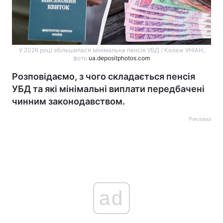
У 2026 році збільшилася мінімальна пенсія УБД / Колаж УНІАН,
фото
ua.depositphotos.com
Розповідаємо, з чого складається пенсія
УБД та які мінімальні виплати передбачені
чинним законодавством.
Реклама
ad