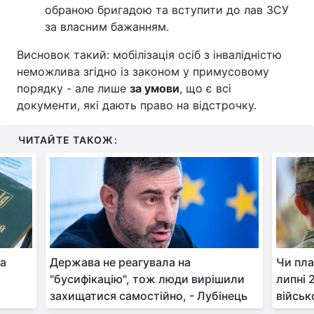
обраною бригадою та вступити до лав ЗСУ
за власним бажанням.
Висновок такий: мобілізація осіб з інвалідністю
неможлива згідно із законом у примусовому
порядку - але лише
за умови
, що є всі
документи, які дають право на відстрочку.
ЧИТАЙТЕ ТАКОЖ:
ла
Держава не реагувала на
Чи пла
"бусифікацію", тож люди вирішили
липні 
захищатися самостійно, - Лубінець
військ