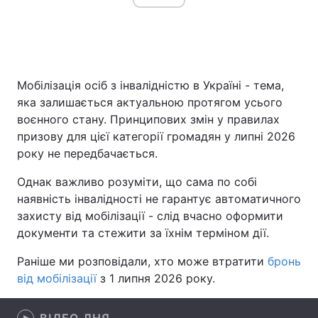
Головна
Війна
Мобілізація осіб з інвалідністю в Україні - тема,
Україна
Політика
яка залишається актуальною протягом усього
воєнного стану. Принципових змін у правилах
Економіка
Світ
призову для цієї категорії громадян у липні 2026
року не передбачається.
Спорт
Наука
Однак важливо розуміти, що сама по собі
Техно і зв'язок
Лайт
наявність інвалідності не гарантує автоматичного
захисту від мобілізації - слід вчасно оформити
Зброя
Інциденти
документи та стежити за їхнім терміном дії.
Здоров'я
Туризм
Раніше ми розповідали, хто може втратити
бронь
від мобілізації
з 1 липня 2026 року.
Цікавинки
Погода
Екологія
Регіони