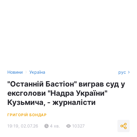
›
Новини
Україна
рус
"Останній Бастіон" виграв суд у
ексголови "Надра України"
Кузьмича, - журналісти
ГРИГОРІЙ БОНДАР
19:19, 02.07.26
4 хв.
10327