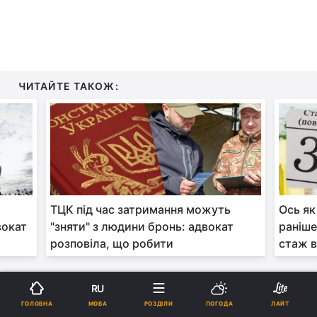
ЧИТАЙТЕ ТАКОЖ:
ТЦК під час затримання можуть
Ось як
вокат
"зняти" з людини бронь: адвокат
раніше
розповіла, що робити
стаж в
RU
МОВА
ГОЛОВНА
РОЗДІЛИ
ПОГОДА
ЛАЙТ
Також, окрім фінансових гарантій, статус