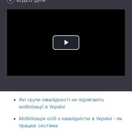
ВІДЕО ДНЯ
Лонгріди
Відео з Youtube
Статті
Інтерв'ю
Думки
Play
Архів
Вакансії
Video
Контакти
Послуги
Які групи інвалідності не підлягають
мобілізації в Україні
Мобілізація осіб з інвалідністю в Україні - як
працює система