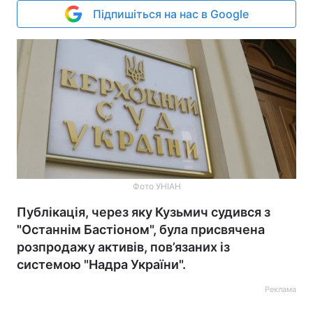
Підпишіться на нас в Google
Фото УНІАН
Публікація, через яку Кузьмич судився з
"Останнім Бастіоном", була присвячена
розпродажу активів, пов’язаних із
системою "Надра України".
Реклама