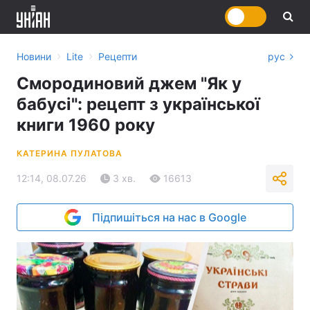
›
›
Новини
Lite
Рецепти
рус
Смородиновий джем "Як у
бабусі": рецепт з української
книги 1960 року
КАТЕРИНА ПУЛАТОВА
12:14, 08.07.26
3 хв.
16613
Підпишіться на нас в Google