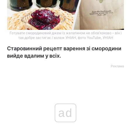
Готувати смородиновий джем із желатином не обов’язково – він і
так добре застигає / колаж УНІАН, фото YouTube, УНІАН
Старовинний рецепт варення зі смородини
вийде вдалим у всіх.
Реклама
ad