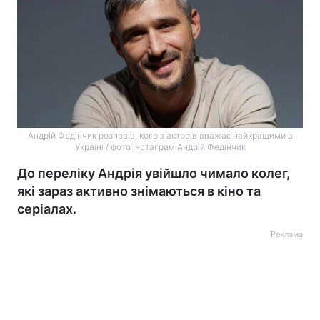
Андрій Федінчик розповів, кого з акторів вважає найкращими в
Україні / фото інстаграм Андрій Федінчик
До переліку Андрія увійшло чимало колег,
які зараз активно знімаються в кіно та
серіалах.
Реклама