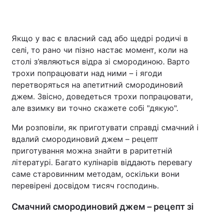
Якщо у вас є власний сад або щедрі родичі в
Головна
Війна
селі, то рано чи пізно настає момент, коли на
столі з’являються відра зі смородиною. Варто
Україна
Політика
трохи попрацювати над ними – і ягоди
перетворяться на апетитний смородиновий
Економіка
Світ
джем. Звісно, доведеться трохи попрацювати,
Спорт
Наука
але взимку ви точно скажете собі "дякую".
Ми розповіли, як приготувати справді смачний і
Техно і зв'язок
Лайт
вдалий смородиновий джем – рецепт
Зброя
Інциденти
приготування можна знайти в раритетній
літературі. Багато кулінарів віддають перевагу
Здоров'я
Туризм
саме старовинним методам, оскільки вони
перевірені досвідом тисяч господинь.
Цікавинки
Погода
Смачний смородиновий джем – рецепт зі
Екологія
Регіони