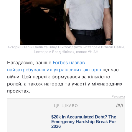
Актори Віталій Салів та Влад Нікітюк / фото інстаграм Віталій Салій,
інстаграм Влад Нікітюк, колаж УНІАН
Нагадаємо, раніше
Forbes назвав
найзатребуваніших українських акторів
під час
війни. Цей перелік формувався за кількістю
ролей, а також нагород та участі у міжнародних
проєктах.
Реклама