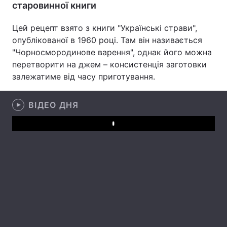
старовинної книги
Лонгріди
Цей рецепт взято з книги "Українські страви",
опублікованої в 1960 році. Там він називається
Відео з Youtube
Статті
"Чорносмородинове варення", однак його можна
перетворити на джем – консистенція заготовки
Інтерв'ю
Думки
залежатиме від часу приготування.
Архів
Вакансії
ВІДЕО ДНЯ
Контакти
Play
Послуги