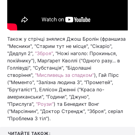
Також у стрічці знялися Джош Бролін (франшиза
"Месники", "Старим тут не місце", "Сікаріо",
"Дедпул 2",
"Зброя"
, "Ножі наголо: Прокинься,
покійнику"), Марґарет Кволлі ("Одного разу... в
Голлівуді", "Субстанція", "Бідолашні
створіння",
"Мисливець за спадком"
), Гай Пірс
("Мементо", "Залізна людина 3", "Прометей",
"Бруталіст"), Еллісон Дженні ("Краса по-
американськи", "Години", "Джуно",
"Прислуга",
"Роузи"
) та Бенедикт Вонг
("Марсіянин", "Доктор Стрендж", "Зброя", серіал
"Проблема 3 тіл").
ЧИТАЙТЕ ТАКОЖ: