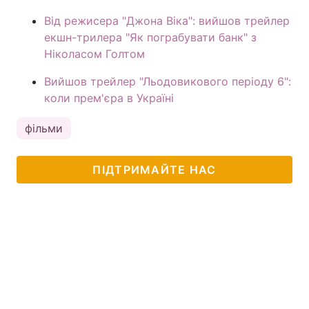
Від режисера "Джона Віка": вийшов трейлер
екшн-трилера "Як пограбувати банк" з
Ніколасом Голтом
Вийшов трейлер "Льодовикового періоду 6":
коли прем'єра в Україні
фільми
ПІДТРИМАЙТЕ НАС