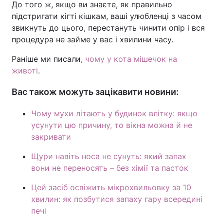
До того ж, якщо ви знаєте, як правильно
підстригати кігті кішкам, ваші улюбленці з часом
звикнуть до цього, перестануть чинити опір і вся
процедура не займе у вас і хвилини часу.
Раніше ми писали,
чому у кота мішечок на
животі
.
Вас також можуть зацікавити новини:
Чому мухи літають у будинок влітку: якщо
усунути цю причину, то вікна можна й не
закривати
Щури навіть носа не сунуть: який запах
вони не переносять – без хімії та пасток
Цей засіб освіжить мікрохвильовку за 10
хвилин: як позбутися запаху гару всередині
печі