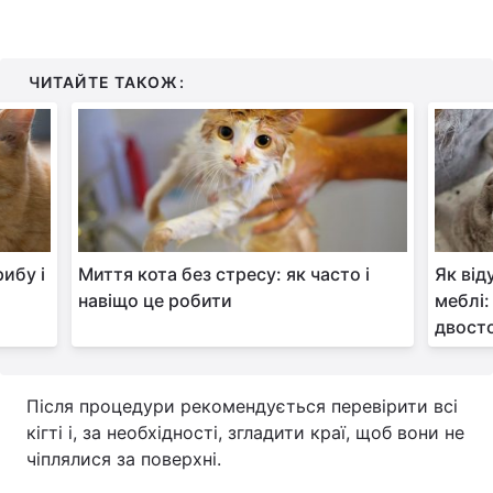
ЧИТАЙТЕ ТАКОЖ:
ибу і
Миття кота без стресу: як часто і
Як від
навіщо це робити
меблі:
двосто
Після процедури рекомендується перевірити всі
кігті і, за необхідності, згладити краї, щоб вони не
чіплялися за поверхні.