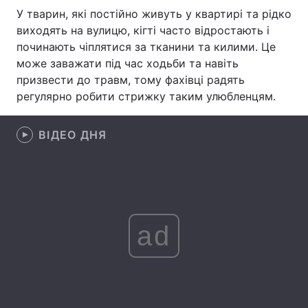
У тварин, які постійно живуть у квартирі та рідко
Лонгріди
виходять на вулицю, кігті часто відростають і
починають чіплятися за тканини та килими. Це
може заважати під час ходьби та навіть
Відео з Youtube
Статті
призвести до травм, тому фахівці радять
Інтерв'ю
Думки
регулярно робити стрижку таким улюбленцям.
Архів
Вакансії
ВІДЕО ДНЯ
Контакти
Послуги
ad