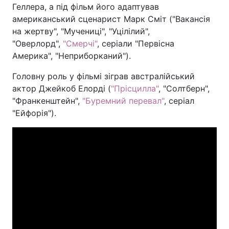
Геллера, а під фільм його адаптував
американський сценарист Марк Сміт ("Вакансія
на жертву", "Мучениці", "Уцілілий",
"Оверлорд",
"Смерчі"
, серіали "Первісна
Америка", "Неприборканий").
Головну роль у фільмі зіграв австралійський
актор Джейкоб Елорді (
"Прісцилла"
, "Солтберн",
"Франкенштейн",
"Буремний перевал"
, серіал
"Ейфорія").