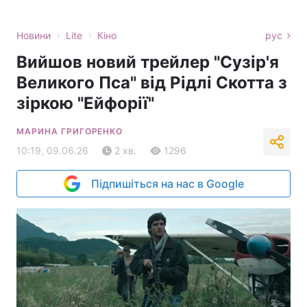
›
›
Новини
Lite
Кіно
рус
Вийшов новий трейлер "Сузір'я
Великого Пса" від Рідлі Скотта з
зіркою "Ейфорії"
МАРИНА ГРИГОРЕНКО
10:19, 09.06.26
2 хв.
1296
Підпишіться на нас в Google