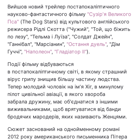
Вийшов новий трейлер постапокаліптичного
науково-фантастичного фільму
"Сузір'я Великого
Пса"
(The Dog Stars) від культового англійського
режисера Рідлі Скотта ("Чужий", "Той, що біжить
по лезу", "Тельма і Луїза", "Солдат Джейн",
"Ганнібал", "Марсіанин",
"Остання дуель"
, "Дім
Гуччі",
"Наполеон"
,
"Гладіатор II"
).
Події фільму відбуваються
в постапокаліптичному світі, в якому страшний
вірус грипу знищив більшу частину людства.
Тепер молодий чоловік на ім'я Хіг, в минулому
пілот цивільної авіації, в якого хвороба
забрала дружину, має об'єднатися з іншими
виживальниками, щоб врятуватися від банди
бродячих мародерів, яких називають Женцями.
Сюжет заснований на однойменному романі
2012 року американського письменника Пітера