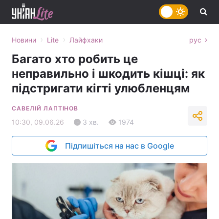
›
›
Новини
Lite
Лайфхаки
рус
Багато хто робить це
неправильно і шкодить кішці: як
підстригати кігті улюбленцям
САВЕЛІЙ ЛАПТІНОВ
10:30, 09.06.26
3 хв.
1974
Підпишіться на нас в Google