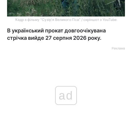
Кадр з фільму "Сузір'я Великого Пса" / скріншот з YouTube
В український прокат довгоочікувана
стрічка вийде 27 серпня 2026 року.
Реклама
ad