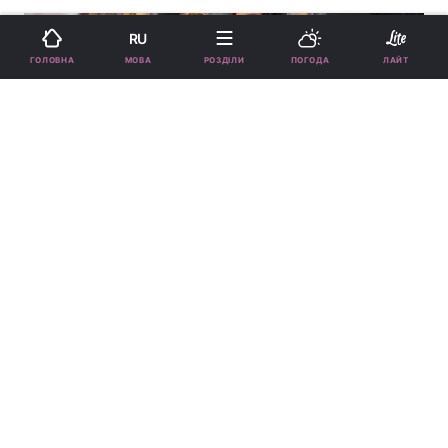
RU
МОВА
ГОЛОВНА
РОЗДІЛИ
ПОГОДА
ЛАЙТ
Леся Нікітюк звернулася до свого нареченого-воїна / фото
інстаграм Леся Нікітюк
Зірка також показала нове фото коханого з
їхнім сином.
Реклама