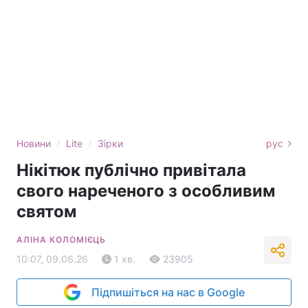
›
›
Новини
Lite
Зірки
рус
Нікітюк публічно привітала
свого нареченого з особливим
святом
АЛІНА КОЛОМІЄЦЬ
10:07, 09.06.26
1 хв.
23905
Підпишіться на нас в Google