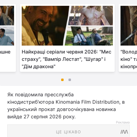
рашне
Найкращі серіали червня 2026: "Мис
"Волод
страху", "Вампір Лестат", "Шугар" і
кіно" т
"Дім дракона"
кінопр
Як повідомила пресслужба
кінодистриб'ютора Kinomania Film Distribution, в
український прокат довгоочікувана новинка
вийде 27 серпня 2026 року.
Реклама