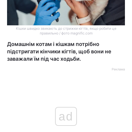
Кішки швидко звикають до стрижки кігтів, якщо робити це
правильно / фото magnific.com
Домашнім котам і кішкам потрібно
підстригати кінчики кігтів, щоб вони не
заважали їм під час ходьби.
Реклама
ad