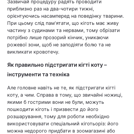
Зазвичай процедуру радять проводити
приблизно раз на два-чотири тижні,
орієнтуючись насамперед на поведінку тварини.
При цьому слід пам'ятати, що кіготь має живу
частину з судинами та нервами, тому обрізати
потрібно лише прозорий кінчик, уникаючи
рожевої зони, щоб не заподіяти болю та не
викликати кровотечу.
Як правильно підстригати кігті коту –
інструменти та техніка
Але головне навіть не те, як підстригати кігті
коту, а чим. Справа в тому, що звичайні ножиці,
якими б гострими вони не були, можуть
пошкодити кіготь і призвести до його
розшарування, тому для роботи необхідно
використовувати спеціальний кіготьоріз: його
можна недорого придбати в зоомагазині або