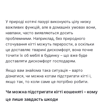
Головна
Війна
У природі котячі пазурі виконують цілу низку
важливих функцій, але в домашніх умовах вони,
Україна
Політика
навпаки, часто виявляються досить
проблемними. Наприклад, без природного
Економіка
Світ
сточування кігті можуть перерости, а оскільки
це доставляє тварині дискомфорт, вона почне
Спорт
Наука
точити їх об меблі в будинку – що вже буде
доставляти дискомфорт господарям.
Техно і зв'язок
Лайт
Якщо вам знайома така ситуація – варто
Зброя
Інциденти
дізнатися, чи можна котам підстригати кігті і,
якщо так, то коли саме це потрібно робити.
Здоров'я
Туризм
Чи можна підстригати кігті кошеняті – кому
Цікавинки
Погода
це лише завдасть шкоди
Екологія
Регіони