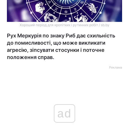
Хороший період для кропітких і рутинних робіт / sb.by
Рух Меркурія по знаку Риб дає схильність
до помисливості, що може викликати
агресію, зіпсувати стосунки і поточне
положення справ.
Реклама
ad