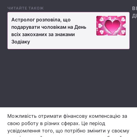
В
ЧИТАЙТЕ ТАКОЖ
Лонгріди
Д
Астролог розповіла, що
подарувати чоловікам на День
Відео з Youtube
Статті
всіх закоханих за знаками
Зодіаку
Інтерв'ю
Думки
Архів
Вакансії
Контакти
Послуги
Можливість отримати фінансову компенсацію за
свою роботу в різних сферах. Це період
усвідомлення того, що потрібно змінити у своєму