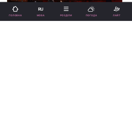
RU
МОВА
ГОЛОВНА
РОЗДІЛИ
ПОГОДА
ЛАЙТ
92-га церемонія "Оскара" стала однією
з найгарячіших за останні роки
92-а церемонія "Оскара" стала однією з найгарячіших за
останні роки
Оскар
ПІДТРИМАЙТЕ НАС