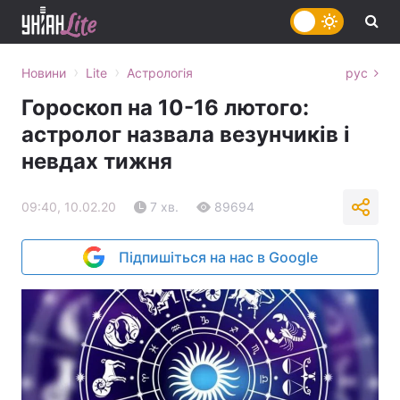
›
›
Новини
Lite
Астрологія
рус
Гороскоп на 10-16 лютого:
астролог назвала везунчиків і
невдах тижня
09:40, 10.02.20
7 хв.
89694
Підпишіться на нас в Google