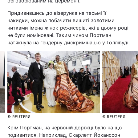
обговорюваним на церемонії.
Придивившись до візерунка на тасьмі її
накидки, можна побачити вишиті золотими
нитками імена жінок-режисерів, які в цьому році
не були номіновані. Таким чином Портман
натякнула на гендерну дискримінацію у Голлівуді.
© REUTERS
© REUTERS
Крім Портман, на червоній доріжці було на що
подивитися. Наприклад, Скарлетт Йоханссон