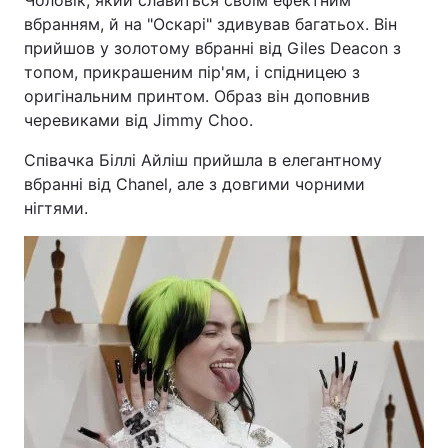
Чоловік, який славиться своїм ефектним
вбранням, й на "Оскарі" здивував багатьох. Він
прийшов у золотому вбранні від Giles Deacon з
топом, прикрашеним пір'ям, і спідницею з
оригінальним принтом. Образ він доповнив
черевиками від Jimmy Choo.
Співачка Біллі Айліш прийшла в елегантному
вбранні від Chanel, але з довгими чорними
нігтями.