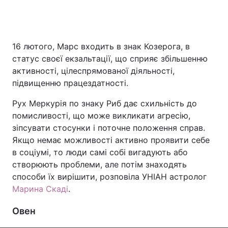
Головна
Війна
16 лютого, Марс входить в знак Козерога, в
статус своєї екзальтації, що сприяє збільшенню
Україна
Політика
активності, цілеспрямованої діяльності,
підвищенню працездатності.
Економіка
Світ
Рух Меркурія по знаку Риб дає схильність до
Спорт
Наука
помисливості, що може викликати агресію,
зіпсувати стосунки і поточне положення справ.
Техно і зв'язок
Лайт
Якщо немає можливості активно проявити себе
в соціумі, то люди самі собі вигадують або
Зброя
Інциденти
створюють проблеми, але потім знаходять
способи їх вирішити, розповіла УНІАН астролог
Здоров'я
Туризм
Марина Скаді
.
Цікавинки
Погода
Овен
Екологія
Регіони