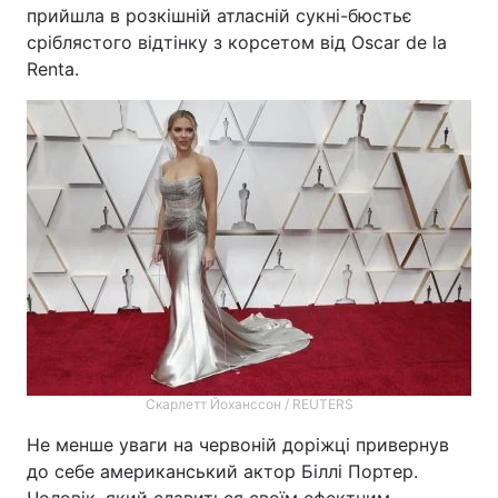
прийшла в розкішній атласній сукні-бюстьє
сріблястого відтінку з корсетом від Oscar de la
Renta.
Скарлетт Йоханссон / REUTERS
Не менше уваги на червоній доріжці привернув
до себе американський актор Біллі Портер.