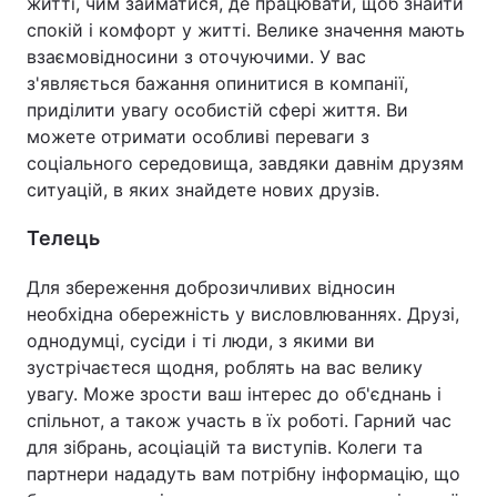
житті, чим займатися, де працювати, щоб знайти
спокій і комфорт у житті. Велике значення мають
Тема оформлення
взаємовідносини з оточуючими. У вас
з'являється бажання опинитися в компанії,
приділити увагу особистій сфері життя. Ви
можете отримати особливі переваги з
соціального середовища, завдяки давнім друзям
ситуацій, в яких знайдете нових друзів.
Телець
Для збереження доброзичливих відносин
необхідна обережність у висловлюваннях. Друзі,
однодумці, сусіди і ті люди, з якими ви
зустрічаєтеся щодня, роблять на вас велику
увагу. Може зрости ваш інтерес до об'єднань і
спільнот, а також участь в їх роботі. Гарний час
для зібрань, асоціацій та виступів. Колеги та
партнери нададуть вам потрібну інформацію, що