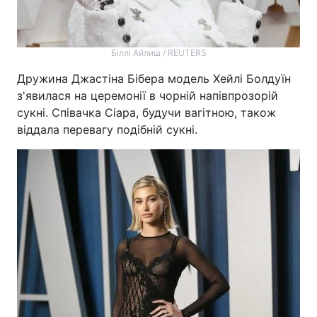
Біллі Айлиш / REUTERS
Дружина Джастіна Бібера модель Хейлі Болдуїн
з'явилася на церемонії в чорній напівпрозорій
сукні. Співачка Сіара, будучи вагітною, також
віддала перевагу подібній сукні.