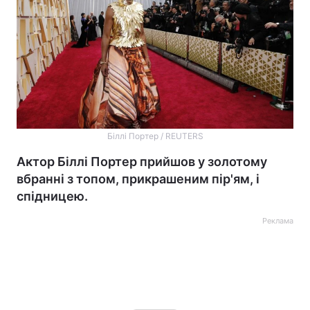
Біллі Портер / REUTERS
Актор Біллі Портер прийшов у золотому
вбранні з топом, прикрашеним пір'ям, і
спідницею.
Реклама