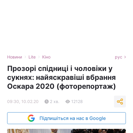
›
›
Новини
Lite
Кіно
рус
Прозорі спідниці і чоловіки у
сукнях: найяскравіші вбрання
Оскара 2020 (фоторепортаж)
09:30, 10.02.20
2 хв.
12128
Підпишіться на нас в Google