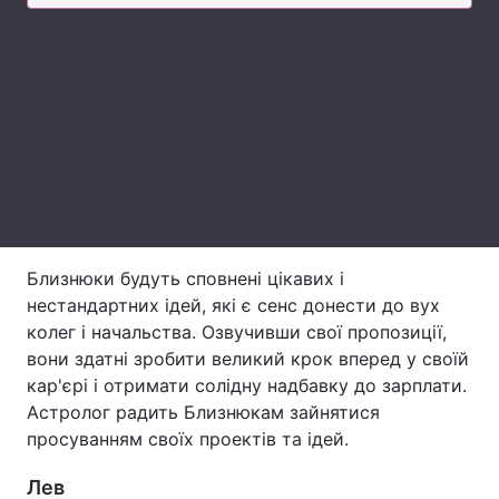
Лонгріди
Відео з Youtube
Статті
Інтерв'ю
Думки
Архів
Вакансії
Контакти
Близнюки будуть сповнені цікавих і
Послуги
нестандартних ідей, які є сенс донести до вух
колег і начальства. Озвучивши свої пропозиції,
вони здатні зробити великий крок вперед у своїй
кар'єрі і отримати солідну надбавку до зарплати.
Астролог радить Близнюкам зайнятися
просуванням своїх проектів та ідей.
Лев