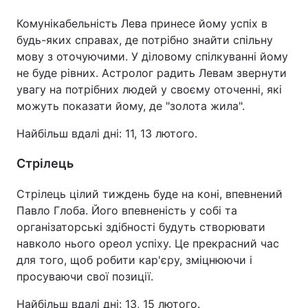
Комунікабельність Лева принесе йому успіх в
Тема оформлення
будь-яких справах, де потрібно знайти спільну
мову з оточуючими. У діловому спілкуванні йому
не буде рівних. Астролог радить Левам звернути
увагу на потрібних людей у своєму оточенні, які
можуть показати йому, де "золота жила".
Найбільш вдалі дні: 11, 13 лютого.
Стрілець
Стрілець цілий тиждень буде на коні, впевнений
Павло Глоба. Його впевненість у собі та
організаторські здібності будуть створювати
навколо нього ореол успіху. Це прекрасний час
для того, щоб робити кар'єру, зміцнюючи і
просуваючи свої позиції.
Найбільш вдалі дні: 13, 15 лютого.