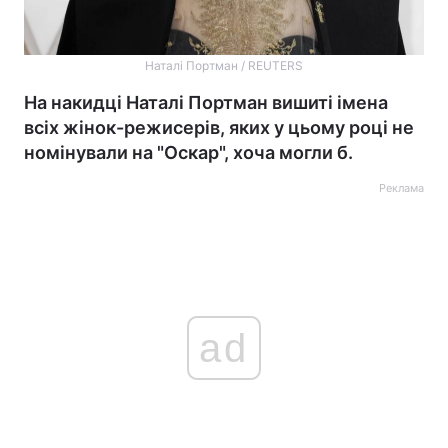
Наталі Портман / REUTERS
На накидці Наталі Портман вишиті імена
всіх жінок-режисерів, яких у цьому році не
номінували на "Оскар", хоча могли б.
Реклама
ad