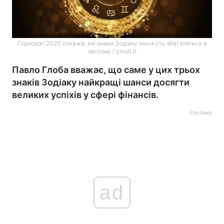
Гороскоп 2020 покаже, які знаки Зодіаку зможуть збагатитися в
лютому / zinoti.lt
Павло Глоба вважає, що саме у цих трьох
знаків Зодіаку найкращі шанси досягти
великих успіхів у сфері фінансів.
Реклама
ad