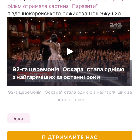
фільм отримала картина "Паразити"
південнокорейського режисера Пон Чжун Хо.
92-га церемонія "Оскара" стала однією
з найгарячіших за останні роки
92-а церемонія "Оскара" стала однією з найгарячіших за
останні роки
Оскар
ПІДТРИМАЙТЕ НАС