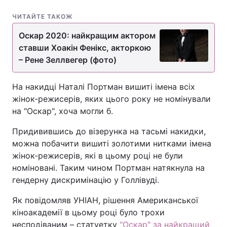
ЧИТАЙТЕ ТАКОЖ
Оскар 2020: найкращим актором
ставши Хоакін Фенікс, акторкою
– Рене Зеллвегер (фото)
На накидці Наталі Портман вишиті імена всіх
жінок-режисерів, яких цього року не номінували
на "Оскар", хоча могли б.
Придивившись до візерунка на тасьмі накидки,
можна побачити вишиті золотими нитками імена
жінок-режисерів, які в цьому році не були
номіновані. Таким чином Портман натякнула на
гендерну дискримінацію у Голлівуді.
Як повідомляв УНІАН, рішення Американської
кіноакадемії в цьому році було трохи
несподіваним – статуетку
"Оскар" за найкращий