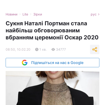
›
›
Новини
Lite
Зірки
рус
Сукня Наталі Портман стала
найбільш обговорюваним
вбранням церемонії Оскар 2020
08:50, 10.02.20
1 хв.
34777
Підпишіться на нас в Google