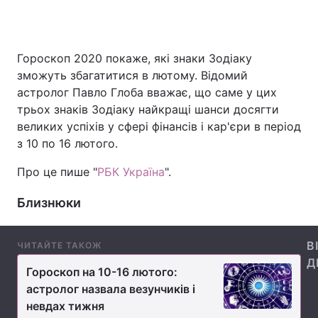
Гороскоп 2020 покаже, які знаки Зодіаку
Головна
Війна
зможуть збагатитися в лютому. Відомий
астролог Павло Глоба вважає, що саме у цих
Україна
Політика
трьох знаків Зодіаку найкращі шанси досягти
Економіка
Світ
великих успіхів у сфері фінансів і кар'єри в період
з 10 по 16 лютого.
Спорт
Наука
Про це пише "
РБК Україна
".
Техно і зв'язок
Лайт
Близнюки
Зброя
Інциденти
В
ЧИТАЙТЕ ТАКОЖ
Здоров'я
Туризм
Д
Гороскоп на 10-16 лютого:
Цікавинки
Погода
астролог назвала везунчиків і
невдах тижня
Екологія
Регіони