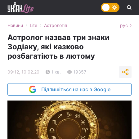
›
›
Новини
Lite
Астрологія
рус
Астролог назвав три знаки
Зодіаку, які казково
розбагатіють в лютому
09:12, 10.02.20
1 хв.
19357
Підпишіться на нас в Google