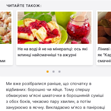
ЧИТАЙТЕ ТАКОЖ:
Не на воді й не на мінералці: ось які
Ліниві
млинці найсмачніші та ажурні
як "Ка
ами
смачні
Ми вже розібралися раніше, що спочатку в
відбивних: борошно чи яйце. Тому спершу
обмакуємо м'ясні шматочки в борошняній суміші
з обох боків, чекаємо пару хвилин, а потім
занурюємо в яєчну. Викладаємо м'ясо в паніровці