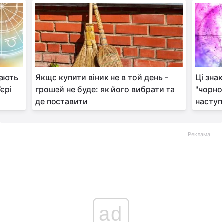
мають
Якщо купити віник не в той день –
Ці зна
єрі
грошей не буде: як його вибрати та
"чорно
де поставити
насту
Реклама
ad