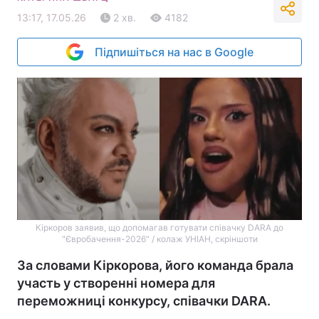
13:17, 17.05.26
2 хв.
4182
Підпишіться на нас в Google
Кіркоров заявив, що допомагав готувати співачку DARA до
"Євробачення-2026" / колаж УНІАН, скріншоти
За словами Кіркорова, його команда брала
участь у створенні номера для
переможниці конкурсу, співачки DARA.