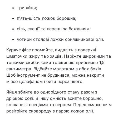
три яйця;
п'ять-шість ложок борошна;
сіль, спеції та перець за бажанням;
чотири столові ложки соняшникової олії.
Куряче філе промийте, видаліть з поверхні
шматочки жиру та хрящів. Наріжте широкими та
тонкими скибочками товщиною приблизно 1,5
сантиметра. Відбийте молотком з обох боків.
Щоб інструмент не бруднився, можна накрити
м'ясо целофаном і бити через нього.
Яйця збийте до однорідного стану разом з
дрібкою солі. В іншу ємність всипте борошно,
змішане зі спеціями та перцем. Перед смаженням
розігрійте сковороду з парою ложок олії.