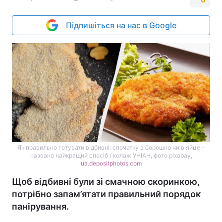
Підпишіться на нас в Google
Як правильно готувати відбивні: спочатку в борошно чи в яйце –
названо найкращий спосіб / колаж УНІАН, фото pixabay,
ua.depositphotos.com
Щоб відбивні були зі смачною скоринкою,
потрібно запам’ятати правильний порядок
панірування.