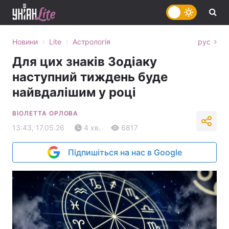
›
›
Новини
Lite
Астрологія
рус
Для цих знаків Зодіаку
наступний тиждень буде
найвдалішим у році
ВІОЛЕТТА ОРЛОВА
13:43, 17.05.26
4 хв.
6817
Підпишіться на нас в Google