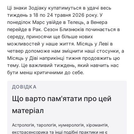
Ці знаки Зодіаку купатимуться в удачі весь
тиждень з 18 по 24 травня 2026 року. У
понеділок Марс увійде в Телець, а Венера
Головна
Війна
перейде в Рак. Сезон Близнюків починається в
середу, приносячи ще більше нових
Україна
Політика
можливостей у наше життя. Місяць у Леві в
четвер допоможе нам зміцнити наші стосунки, а
Економіка
Світ
Місяць у Діві наприкінці тижня продовжить цю
тему. Це важливий тиждень, який навчить нас
Спорт
Наука
бути менш критичними до себе.
Техно і зв'язок
Лайт
ДОВІДКА
Зброя
Інциденти
Що варто пам'ятати про цей
Здоров'я
Туризм
матеріал
Цікавинки
Погода
Астрологія, тарологія, нумерологія, хіромантія,
Екологія
Регіони
екстрасенсорика та інші подібні практики не є