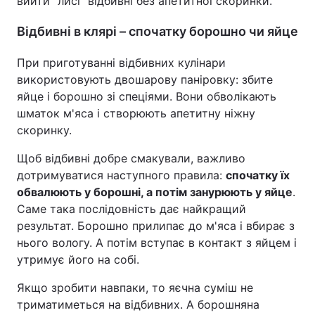
вийти "лисі" відбивні без апетитної скоринки.
Відбивні в клярі – спочатку борошно чи яйце
При приготуванні відбивних кулінари
використовують двошарову паніровку: збите
яйце і борошно зі спеціями. Вони обволікають
шматок м'яса і створюють апетитну ніжну
скоринку.
Щоб відбивні добре смакували, важливо
дотримуватися наступного правила:
спочатку їх
обвалюють у борошні, а потім занурюють у яйце
.
Саме така послідовність дає найкращий
результат. Борошно прилипає до м'яса і вбирає з
нього вологу. А потім вступає в контакт з яйцем і
утримує його на собі.
Якщо зробити навпаки, то яєчна суміш не
триматиметься на відбивних. А борошняна