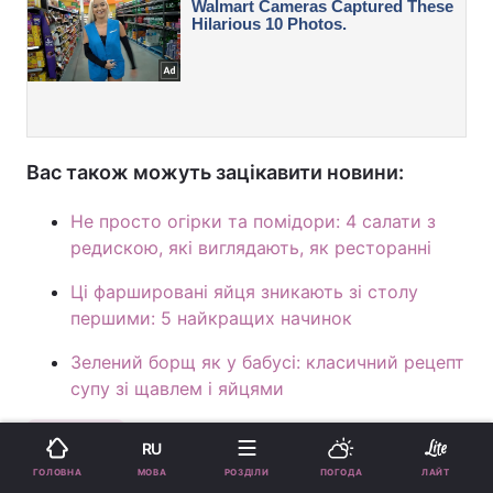
Вас також можуть зацікавити новини:
Не просто огірки та помідори: 4 салати з
редискою, які виглядають, як ресторанні
Ці фаршировані яйця зникають зі столу
першими: 5 найкращих начинок
Зелений борщ як у бабусі: класичний рецепт
супу зі щавлем і яйцями
Корисне
RU
МОВА
ГОЛОВНА
РОЗДІЛИ
ПОГОДА
ЛАЙТ