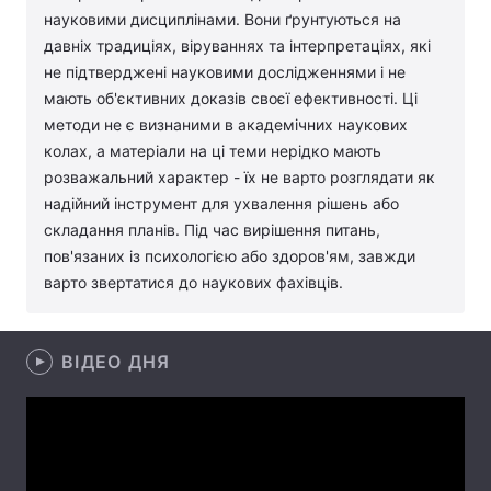
науковими дисциплінами. Вони ґрунтуються на
Лонгріди
давніх традиціях, віруваннях та інтерпретаціях, які
не підтверджені науковими дослідженнями і не
мають об'єктивних доказів своєї ефективності. Ці
Відео з Youtube
Статті
методи не є визнаними в академічних наукових
Інтерв'ю
колах, а матеріали на ці теми нерідко мають
Думки
розважальний характер - їх не варто розглядати як
Архів
Вакансії
надійний інструмент для ухвалення рішень або
складання планів. Під час вирішення питань,
Контакти
пов'язаних із психологією або здоров'ям, завжди
варто звертатися до наукових фахівців.
Послуги
ВІДЕО ДНЯ