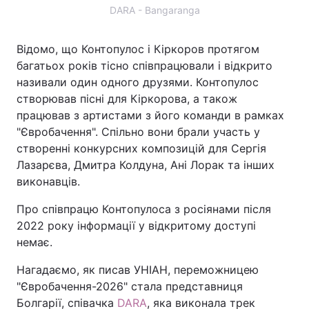
DARA - Bangaranga
Відомо, що Контопулос і Кіркоров протягом
багатьох років тісно співпрацювали і відкрито
називали один одного друзями. Контопулос
створював пісні для Кіркорова, а також
працював з артистами з його команди в рамках
"Євробачення". Спільно вони брали участь у
створенні конкурсних композицій для Сергія
Лазарєва, Дмитра Колдуна, Ані Лорак та інших
виконавців.
Про співпрацю Контопулоса з росіянами після
2022 року інформації у відкритому доступі
немає.
Нагадаємо, як писав УНІАН, переможницею
"Євробачення-2026" стала представниця
Болгарії, співачка
DARA
, яка виконала трек