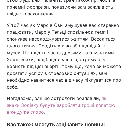
своїх художніх талантів. Уран також приносить
приємні сюрпризи, показуючи вам важливість
плідного захоплення.
У той час як Марс в Овні змушував вас старанно
працювати, Марс у Тельці сповільнює темп і
спонукає насолоджуватися життям. Веселіться
цього тижня. Сходіть у кіно або відвідайте
музей. Проведіть час із друзями та близькими.
Земні знаки, подібні до вашого, отримують
користь від цієї енергії, тому що, хоча ви можете
досягати успіху в стресових ситуаціях, вам
необхідно навчитися час від часу піклуватися про
себе.
Нагадаємо, раніше астрологи розповіли,
які
знаки Зодіаку будуть заробляти гроші лопатою
вже дуже скоро
.
Вас також можуть зацікавити новини: