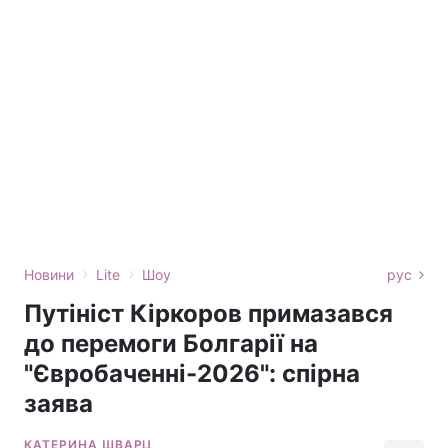
›
›
Новини
Lite
Шоу
рус
Путініст Кіркоров примазався
до перемоги Болгарії на
"Євробаченні-2026": спірна
заява
КАТЕРИНА ШВАРЦ