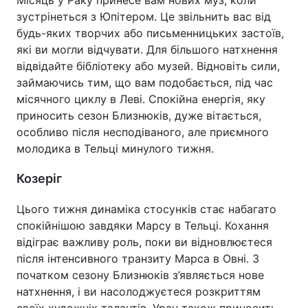
Місяць у Раку принесе вам нових муз, коли
зустрінеться з Юпітером. Це звільнить вас від
будь-яких творчих або письменницьких застоїв,
які ви могли відчувати. Для більшого натхнення
відвідайте бібліотеку або музей. Відновіть сили,
займаючись тим, що вам подобається, під час
місячного циклу в Леві. Спокійна енергія, яку
приносить сезон Близнюків, дуже вітається,
особливо після несподіваного, але приємного
молодика в Тельці минулого тижня.
Козеріг
Цього тижня динаміка стосунків стає набагато
спокійнішою завдяки Марсу в Тельці. Кохання
відіграє важливу роль, поки ви відновлюєтеся
після інтенсивного транзиту Марса в Овні. З
початком сезону Близнюків з’являється нове
натхнення, і ви насолоджуєтеся розкриттям