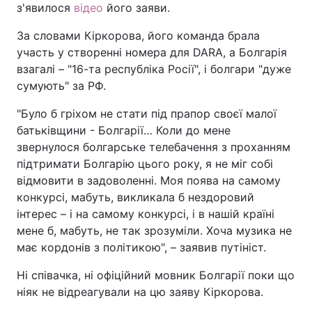
з'явилося
відео
його заяви.
За словами Кіркорова, його команда брала
участь у створенні номера для DARA, а Болгарія
взагалі – "16-та республіка Росії", і болгари "дуже
сумують" за РФ.
"Було б гріхом не стати під прапор своєї малої
батьківщини - Болгарії… Коли до мене
звернулося болгарське телебачення з проханням
підтримати Болгарію цього року, я не міг собі
відмовити в задоволенні. Моя поява на самому
конкурсі, мабуть, викликала б нездоровий
інтерес – і на самому конкурсі, і в нашій країні
мене б, мабуть, не так зрозуміли. Хоча музика не
має кордонів з політикою", – заявив путініст.
Ні співачка, ні офіційний мовник Болгарії поки що
ніяк не відреагували на цю заяву Кіркорова.