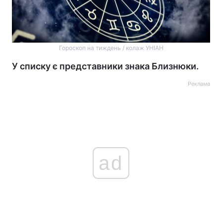
Гороскоп на тиждень / колаж УНІАН
У списку є представники знака Близнюки.
Реклама
ad