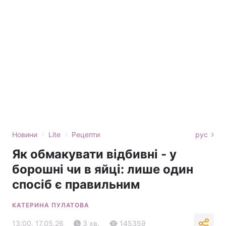
›
›
Новини
Lite
Рецепти
рус
Як обмакувати відбивні - у
борошні чи в яйці: лише один
спосіб є правильним
КАТЕРИНА ПУЛАТОВА
13:00, 17.05.26
3 хв.
145359