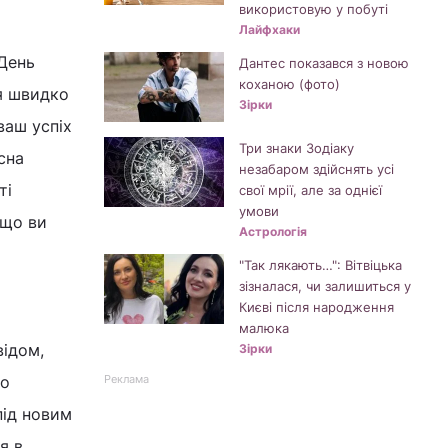
використовую у побуті
Лайфхаки
 День
Дантес показався з новою
коханою (фото)
я швидко
Зірки
ваш успіх
Три знаки Зодіаку
сна
незабаром здійснять усі
ті
свої мрії, але за однієї
умови
кщо ви
Астрологія
"Так лякають…": Вітвіцька
зізналася, чи залишиться у
Києві після народження
малюка
відом,
Зірки
бо
Реклама
під новим
я в