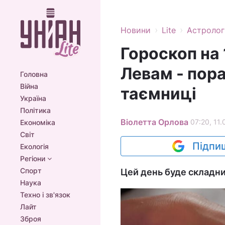
›
›
Новини
Lite
Астролог
Гороскоп на 
Левам - пор
Головна
Війна
таємниці
Україна
Політика
Віолетта Орлова
07:20, 11.
Економіка
Світ
Підпиш
Екологія
Регіони
Спорт
Цей день буде складни
Наука
Техно і зв'язок
Лайт
Зброя