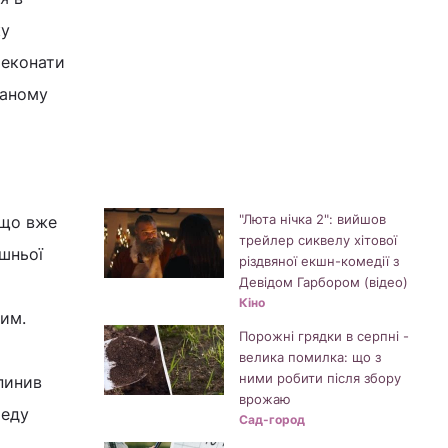
ку
реконати
маному
"Люта нічка 2": вийшов
, що вже
трейлер сиквелу хітової
шньої
різдвяної екшн-комедії з
Девідом Гарбором (відео)
Кіно
им.
Порожні грядки в серпні -
велика помилка: що з
ними робити після збору
пинив
врожаю
реду
Сад-город