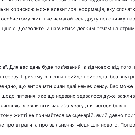
кільки корисною може виявитися інформація, яку спочат
В особистому житті не намагайтеся другу половинку пе
ю ціною. Дозвольте їй навчитися деяким речам на отри
ків". Для вас день буде пов'язаний із відмовою від того
нтересу. Причому рішення прийде природно, без внутрі
евидно, що витрачати сили далі немає сенсу. Вас може
й щодо питання, яке ще недавно здавалося дуже важлив
ожливість звільнити час або увагу для чогось більш
тому житті не тримайтеся за сценарій, який давно при
не про втрати, а про звільнення місця для нового. Попе