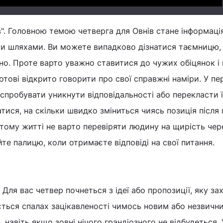
в". Головною темою четверга для Овнів стане інформація
и шляхами. Ви можете випадково дізнатися таємницю, 
ано. Проте варто уважно ставитися до чужих обіцянок і
готові відкрито говорити про свої справжні наміри. У пе
спробувати уникнути відповідальності або перекласти її
ися, на скільки швидко зміниться чиясь позиція після
тому житті не варто перевіряти людину на щирість чер
йте палицю, коли отримаєте відповіді на свої питання.
. Для вас четвер почнеться з ідеї або пропозиції, яку з
ється спалах зацікавленості чимось новим або незвичн
 навіть якщо зовні нічого грандіозного не відбудеться.