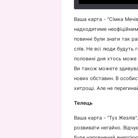
Ваша карта - "Сімка Мечі
надходитиме неофіційним
повинні були знати так р
слів. Не всі люди будуть 
половині дня хтось може 
Ви також можете здивуват
нових обставин. В особис
хитрощі. Але не перегина
Телець
Ваша карта - "Туз Жезлів"
розвивати негайно. Відчу
буде наповнений енергією,