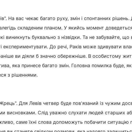
в". На вас чекає багато руху, змін і спонтанних рішень.
далегідь складеним планом. У якийсь момент доведетьс
кі виникнуть буквально з нізвідки. Та не забувайте, що 
і експериментувати. До речі, Раків може здивувати вла
 раніше ви діяли б значно обережніше. В особистому жит
тива, яка принесе багато змін. Головна помилка буде, я
еся з рішеннями.
Жрець". Для Левів четвер буде пов'язаний із чужим дос
ми висновками. Слід уважно слухати людей старших а
жливо, саме їхні слова допоможуть побачити ситуацію 
ня ви станете свідком розмови, яка надовго залишитьс