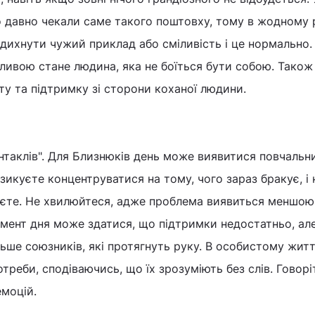
 давно чекали саме такого поштовху, тому в жодному р
дихнути чужий приклад або сміливість і це нормально.
ливою стане людина, яка не боїться бути собою. Також
ту та підтримку зі сторони коханої людини.
ентаклів". Для Близнюків день може виявитися повчальн
зикуєте концентруватися на тому, чого зараз бракує, і 
аєте. Не хвилюйтеся, адже проблема виявиться меншою,
омент дня може здатися, що підтримки недостатньо, ал
льше союзників, які протягнуть руку. В особистому житт
треби, сподіваючись, що їх зрозуміють без слів. Говорі
емоцій.