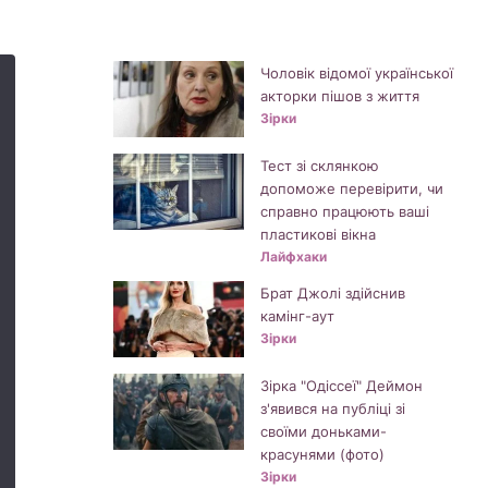
Чоловік відомої української
акторки пішов з життя
Зірки
Тест зі склянкою
допоможе перевірити, чи
справно працюють ваші
пластикові вікна
Лайфхаки
Брат Джолі здійснив
камінг-аут
Зірки
Зірка "Одіссеї" Деймон
з'явився на публіці зі
своїми доньками-
красунями (фото)
Зірки