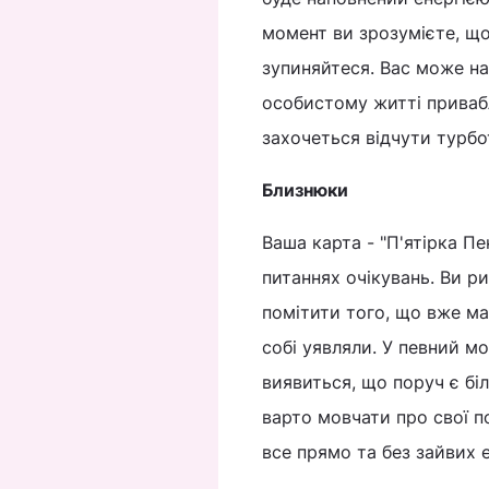
момент ви зрозумієте, що
зупиняйтеся. Вас може на
особистому житті приваб
захочеться відчути турбо
Близнюки
Ваша карта - "П'ятірка П
питаннях очікувань. Ви ри
помітити того, що вже м
собі уявляли. У певний м
виявиться, що поруч є бі
варто мовчати про свої по
все прямо та без зайвих 