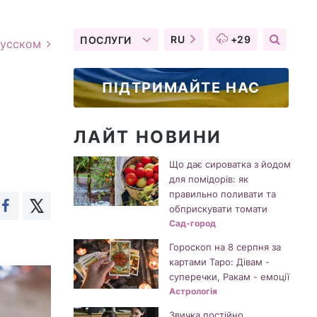
RU
+29
ПОСЛУГИ
русском
ПІДТРИМАЙТЕ НАС
ЛАЙТ НОВИНИ
Що дає сироватка з йодом
для помідорів: як
правильно поливати та
обприскувати томати
Сад-город
Гороскоп на 8 серпня за
картами Таро: Дівам -
суперечки, Ракам - емоції
Астрологія
Звичка постійно