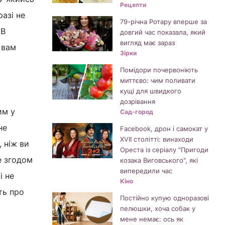
Рецепти
азі не
79-річна Ротару вперше за
 В
довгий час показала, який
вигляд має зараз
 вам
Зірки
Помідори почервоніють
миттєво: чим поливати
кущі для швидкого
дозрівання
им у
Сад-город
не
Facebook, дрон і самокат у
XVII столітті: винаходи
 ніж ви
Ореста із серіалу "Пригоди
е згодом
козака Виговського", які
випередили час
і не
Кіно
ть про
Постійно купую одноразові
пелюшки, хоча собак у
мене немає: ось як