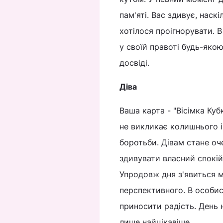
пам'яті. Вас здивує, нас
хотілося проігнорувати. 
у своїй правоті будь-яко
досвіді.
Діва
Ваша карта - "Вісімка Куб
не викликає колишнього і
боротьби. Дівам стане оч
здивувати власний спокі
Упродовж дня з'явиться м
перспективного. В особис
приносити радість. День 
лише найцікавіше.