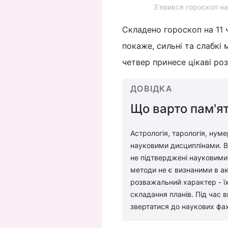
З'явився гороскоп на
Складено гороскоп на 11 
покаже, сильні та слабкі
четвер принесе цікаві ро
ДОВІДКА
Що варто пам'ят
Астрологія, тарологія, нуме
науковими дисциплінами. Во
не підтверджені науковими 
методи не є визнаними в ак
розважальний характер - їх
складання планів. Під час 
звертатися до наукових фах