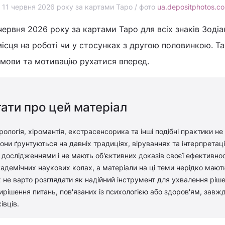
 11 червня 2026 року за картами Таро / фото
ua.depositphotos.c
червня 2026 року за картами Таро для всіх знаків Зодіа
 місця на роботі чи у стосунках з другою половинкою. Т
змови та мотивацію рухатися вперед.
ати про цей матеріал
рологія, хіромантія, екстрасенсорика та інші подібні практики не
ни ґрунтуються на давніх традиціях, віруваннях та інтерпретація
дослідженнями і не мають об'єктивних доказів своєї ефективност
адемічних наукових колах, а матеріали на ці теми нерідко мают
 не варто розглядати як надійний інструмент для ухвалення ріш
вирішення питань, пов'язаних із психологією або здоров'ям, завж
івців.