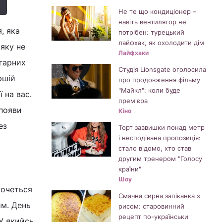
Не те що кондиціонер –
навіть вентилятор не
, яка
потрібен: турецький
лайфхак, як охолодити дім
яку не
Лайфхаки
 гарних
Студія Lionsgate оголосила
ршій
про продовження фільму
"Майкл": коли буде
 на вас.
прем'єра
 появи
Кіно
ез
Торт заввишки понад метр
і несподівана пропозиція:
стало відомо, хто став
другим тренером "Голосу
країни"
Шоу
ахочеться
Смачна сирна запіканка з
им. День
рисом: старовинний
рецепт по-українськи
 У якийсь