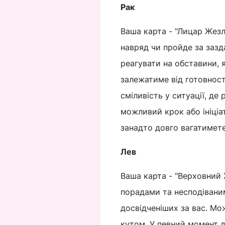
Рак
Ваша карта - "Лицар Жезлі
навряд чи пройде за заз
реагувати на обставини, я
залежатиме від готовност
сміливість у ситуації, де
можливий крок або ініціа
занадто довго вагатимет
Лев
Ваша карта - "Верховний 
порадами та несподівани
досвідченіших за вас. Мо
кутом. У певний момент д