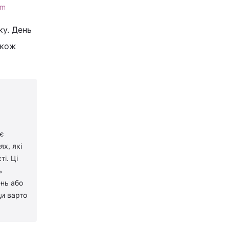
om
ку. День
акож
 є
х, які
і. Ці
ь
ень або
ди варто