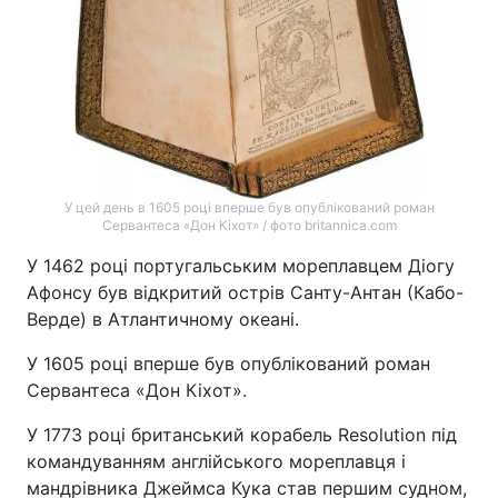
У цей день в 1605 році вперше був опублікований роман
Сервантеса «Дон Кіхот» / фото britannica.com
У 1462 році португальським мореплавцем Діогу
Афонсу був відкритий острів Санту-Антан (Кабо-
Верде) в Атлантичному океані.
У 1605 році вперше був опублікований роман
Сервантеса «Дон Кіхот».
У 1773 році британський корабель Resolution під
командуванням англійського мореплавця і
мандрівника Джеймса Кука став першим судном,