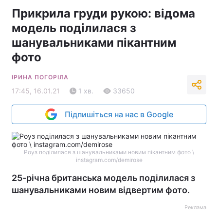
Прикрила груди рукою: відома
модель поділилася з
шанувальниками пікантним
фото
ІРИНА ПОГОРІЛА
17:45, 16.01.21
1 хв.
33650
Підпишіться на нас в Google
Роуз поділилася з шанувальниками новим пікантним фото \
instagram.com/demirose
25-річна британська модель поділилася з
шанувальниками новим відвертим фото.
Реклама