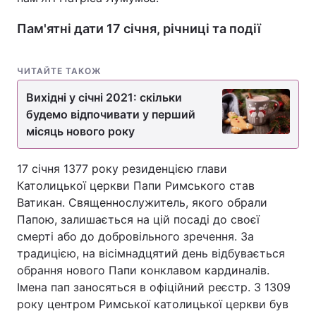
Лонгріди
Пам'ятні дати 17 січня, річниці та події
Відео з Youtube
Статті
ЧИТАЙТЕ ТАКОЖ
Вихідні у січні 2021: скільки
Інтерв'ю
Думки
будемо відпочивати у перший
Архів
Вакансії
місяць нового року
Контакти
17 січня 1377 року резиденцією глави
Католицької церкви Папи Римського став
Послуги
Ватикан. Священнослужитель, якого обрали
Папою, залишається на цій посаді до своєї
смерті або до добровільного зречення. За
традицією, на вісімнадцятий день відбувається
обрання нового Папи конклавом кардиналів.
Імена пап заносяться в офіційний реєстр. З 1309
року центром Римської католицької церкви був