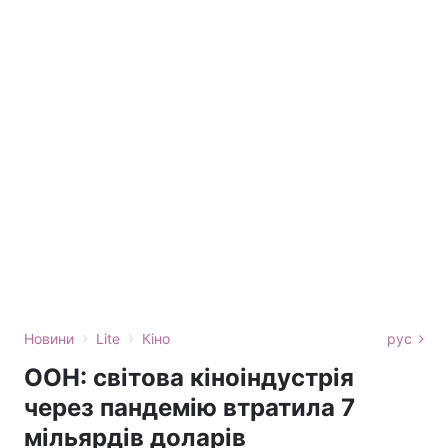
›
›
Новини
Lite
Кіно
рус
ООН: світова кіноіндустрія
через пандемію втратила 7
мільярдів доларів