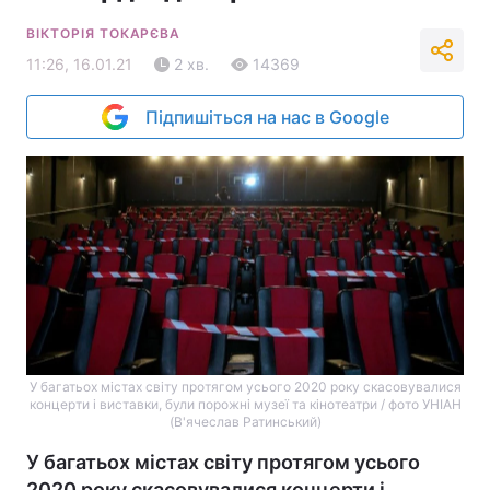
ВІКТОРІЯ ТОКАРЄВА
11:26, 16.01.21
2 хв.
14369
Підпишіться на нас в Google
У багатьох містах світу протягом усього 2020 року скасовувалися
концерти і виставки, були порожні музеї та кінотеатри / фото УНІАН
(В'ячеслав Ратинський)
У багатьох містах світу протягом усього
2020 року скасовувалися концерти і