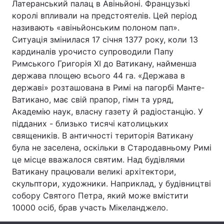
Латеранський палац в Авіньйоні. Французькі
королі впливали на предстоятелів. Цей період
Тема оформлення
називають «авіньйонським полоном пап».
Ситуація змінилася 17 січня 1377 року, коли 13
кардиналів урочисто супроводили Папу
Римського Григорія XI до Ватикану, найменша
держава площею всього 44 га. «Держава в
державі» розташована в Римі на пагорбі Манте-
Ватикано, має свій прапор, гімн та уряд,
Академію наук, власну газету й радіостанцію. У
підданих - близько тисячі католицьких
священиків. В античності територія Ватикану
була не заселена, оскільки в Стародавньому Римі
це місце вважалося святим. Над будівлями
Ватикану працювали великі архітектори,
скульптори, художники. Наприклад, у будівництві
собору Святого Петра, який може вмістити
10000 осіб, брав участь Мікеланджело.