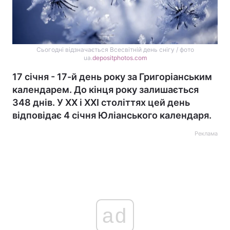
Сьогодні відзначається Всесвітній день снігу / фото
ua.
depositphotos.com
17 січня - 17-й день року за Григоріанським
календарем. До кінця року залишається
348 днів. У XX і XXI століттях цей день
відповідає 4 січня Юліанського календаря.
Реклама
ad