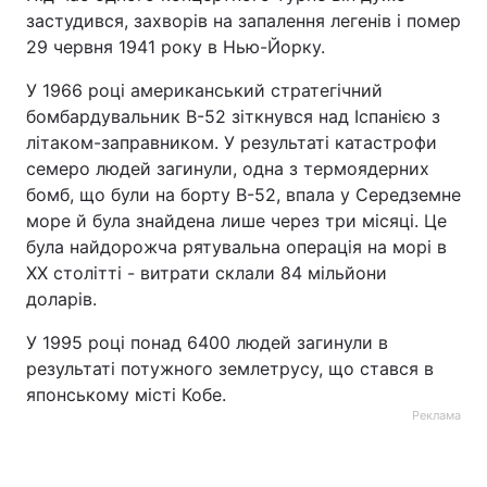
застудився, захворів на запалення легенів і помер
29 червня 1941 року в Нью-Йорку.
У 1966 році американський стратегічний
бомбардувальник B-52 зіткнувся над Іспанією з
літаком-заправником. У результаті катастрофи
семеро людей загинули, одна з термоядерних
бомб, що були на борту B-52, впала у Середземне
море й була знайдена лише через три місяці. Це
була найдорожча рятувальна операція на морі в
ХХ столітті - витрати склали 84 мільйони
доларів.
У 1995 році понад 6400 людей загинули в
результаті потужного землетрусу, що стався в
японському місті Кобе.
Реклама