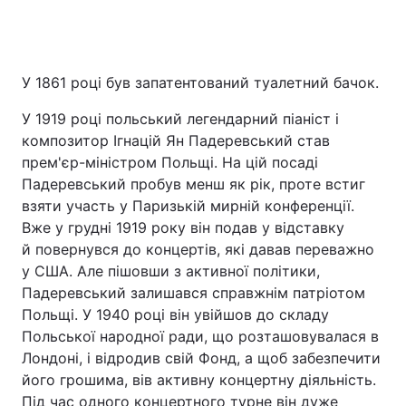
У 1861 році був запатентований туалетний бачок.
У 1919 році польський легендарний піаніст і
композитор Ігнацій Ян Падеревський став
прем'єр-міністром Польщі. На цій посаді
Падеревський пробув менш як рік, проте встиг
взяти участь у Паризькій мирній конференції.
Вже у грудні 1919 року він подав у відставку
й повернувся до концертів, які давав переважно
у США. Але пішовши з активної політики,
Падеревський залишався справжнім патріотом
Польщі. У 1940 році він увійшов до складу
Польської народної ради, що розташовувалася в
Лондоні, і відродив свій Фонд, а щоб забезпечити
його грошима, вів активну концертну діяльність.
Під час одного концертного турне він дуже