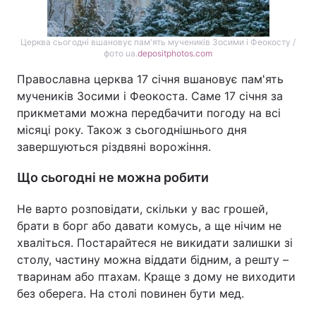
Церква сьогодні вшановує пам'ять мучеників Зосими і Феокосту /
фото ua.
depositphotos.com
Православна церква 17 січня вшановує пам'ять
мучеників Зосими і Феокоста. Саме 17 січня за
прикметами можна передбачити погоду на всі
місяці року. Також з сьогоднішнього дня
завершуються різдвяні ворожіння.
Що сьогодні не можна робити
Не варто розповідати, скільки у вас грошей,
брати в борг або давати комусь, а ще нічим не
хваліться. Постарайтеся не викидати залишки зі
столу, частину можна віддати бідним, а решту –
тваринам або птахам. Краще з дому не виходити
без оберега. На столі повинен бути мед.