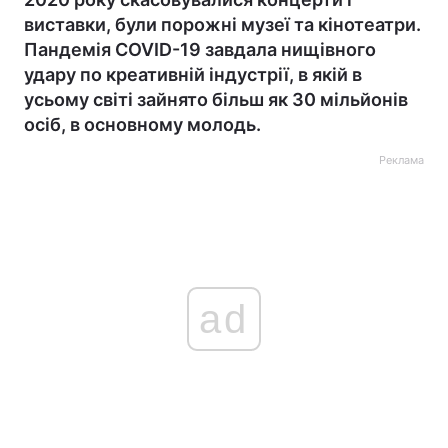
виставки, були порожні музеї та кінотеатри.
Пандемія COVID-19 завдала нищівного
удару по креативній індустрії, в якій в
усьому світі зайнято більш як 30 мільйонів
осіб, в основному молодь.
Реклама
ad