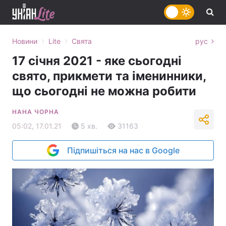
›
›
Новини
Lite
Свята
рус
17 січня 2021 - яке сьогодні
свято, прикмети та іменинники,
що сьогодні не можна робити
НАНА ЧОРНА
05:02, 17.01.21
5 хв.
31163
Підпишіться на нас в Google