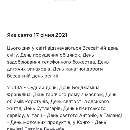
Головна
Війна
Яке свято 17 січня 2021
Україна
Політика
Цього дня у світі відзначаються Всесвітній день
Економіка
Світ
снігу, День порушення обіцянок, День
задобрювання телефонного божества, День
Спорт
Наука
дитячих винаходів, День канатної дороги і
Всесвітній день релігії.
Техно і зв'язок
Лайт
У США - Судний день, День Бенджаміна
Зброя
Інциденти
Франкліна, День гарячого рому з маслом, День
обіймів коротунів, День святості людського
Здоров'я
Туризм
життя, День бутлегерів, День клієнтського
Цікавинки
Погода
сервісу, в Італії - День святого Антоніо, в Таїланді
- День молочних продуктів, у Конго - День
Екологія
Регіони
пам'яті Патріса Лумумба.