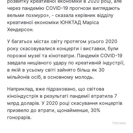
розвитку креативної економіки в 2020 році, але
через пандемію СОVID-19 прогнози виглядають
вельми похмуро», - сказала керівник відділу
креативної економіки ЮНКТАД Маріса
Хендерсон.
У багатьох містах світу протягом усього 2020
року скасовувалися концерти і виставки, були
порожні музеї та кінотеатри. Пандемія COVID-19
завдала нищівного удару по креативній індустрії,
в якій в усьому світі зайнято більш як 30
мільйонів осіб, в основному молодь.
Наприклад, вже підраховано, що світова
кіноіндустрія в результаті пандемії втратила 7
млрд доларів. У 2020 році скасування концертів
призвело до втрати, щонайменше, 30%
гонорарів.
Реклама