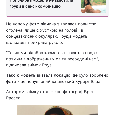
Популярна модель не вмістила
груди в сексі-комбінацію
На новому фото дівчина з'явилася повністю
оголена, лише с хусткою на голові і в
сонцезахисних окулярах. Груди модель
щоправда прикрила рукою.
"Те, як ми відображаємо світ навколо нас, є
прямим відображенням світу всередині нас.", -
підписала знімок Роуз.
Також модель вказала локацію, де було зроблено
фото - це популярний іспанський курорт Ібіца.
Автором знімку став фешн-фотограф Бретт
Рассел.