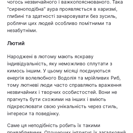
чогось незвичайного і важкопояснюваного. Така
"сиреноподібна" аура проявляється в харизмі,
глибині та здатності зачаровувати без зусиль,
роблячи цих людей особливо помітними та
незабутніми.
Лютий
Народжені в лютому мають яскраву
індивідуальність, яку неможливо сплутати з
кимось іншим. У цьому місяці поєднуються
енергія волелюбного Водолія та мрійливих Риб,
тому лютневі люди часто справляють враження
незвичайних і творчих особистостей. Вони не
прагнуть бути схожими на інших і вміють
підкреслювати свою унікальність через стиль,
інтереси та поведінку.
Саме ця неподібність робить їх такими
привабливими. Оточуючих інтригує їх загадковий