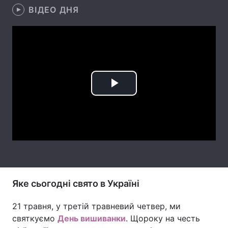
ВІДЕО ДНЯ
Лонгріди
Відео з Youtube
Статті
Інтерв'ю
Думки
Play
Архів
Вакансії
Video
Контакти
Послуги
Яке сьогодні свято в Україні
21 травня, у третій травневий четвер, ми
святкуємо
День вишиванки
. Щороку на честь