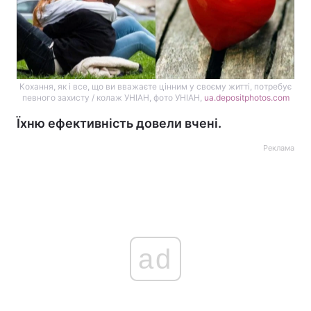
Кохання, як і все, що ви вважаєте цінним у своєму житті, потребує
певного захисту / колаж УНІАН, фото УНІАН,
ua.depositphotos.com
Їхню ефективність довели вчені.
Реклама
ad