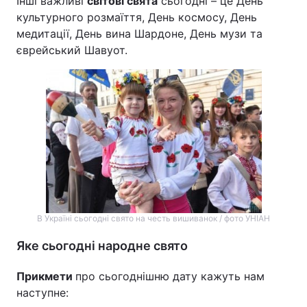
Інші важливі
світові свята
сьогодні – це День
культурного розмаїття, День космосу, День
медитації, День вина Шардоне, День музи та
єврейський Шавуот.
В Україні сьогодні свято на честь вишиванок / фото УНІАН
Яке сьогодні народне свято
Прикмети
про сьогоднішню дату кажуть нам
наступне: