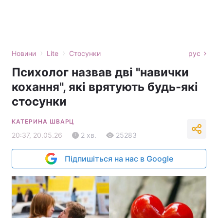
›
›
Новини
Lite
Стосунки
рус
Психолог назвав дві "навички
кохання", які врятують будь-які
стосунки
КАТЕРИНА ШВАРЦ
20:37, 20.05.26
2 хв.
25283
Підпишіться на нас в Google