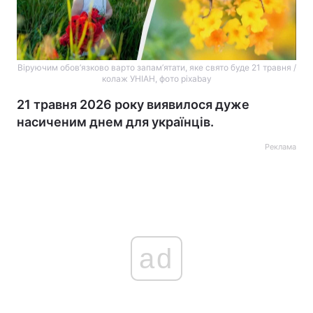
Віруючим обов’язково варто запам’ятати, яке свято буде 21 травня /
колаж УНІАН, фото pixabay
21 травня 2026 року виявилося дуже
насиченим днем для українців.
Реклама
ad