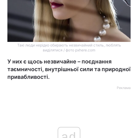
Такі люди нерідко обирають незвичайний стиль, люблять
виділятися / фото pxhere.com
У них є щось незвичайне – поєднання
таємничості, внутрішньої сили та природної
привабливості.
Реклама
ad