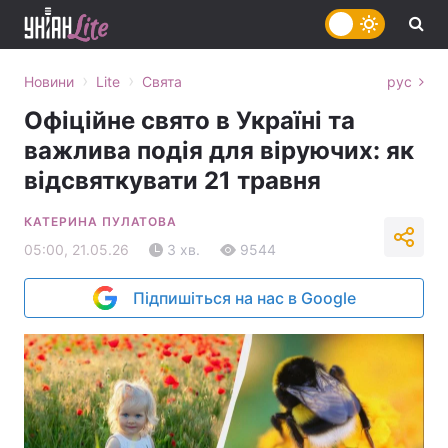
›
›
Новини
Lite
Свята
рус
Офіційне свято в Україні та
важлива подія для віруючих: як
відсвяткувати 21 травня
КАТЕРИНА ПУЛАТОВА
05:00, 21.05.26
3 хв.
9544
Підпишіться на нас в Google