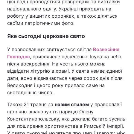
цієї події проводяться розпродажі та виставки
національного одягу. Українці приходять на
Тема оформлення
роботу у вишитих сорочках, а також діляться
своїми патріотичними фото.
Яке сьогодні церковне свято
У православних святкується світле
Вознесіння
Господнє
, присвячене піднесенню Ісуса на небо
після воскресіння. На честь нього можна
відвідати літургію в храмі. У свята немає єдиної
дати, воно відзначається через сорок днів після
Великодня і цього року припало саме на
сьогоднішнє число.
Також 21 травня за
новим стилем
у православ'ї
щорічно вшановують царицю Олену
Константинопольську, яка доклала багато зусиль
для поширення християнства в Римській імперії.
У свято сьогодні моляться про мир і злагоду між