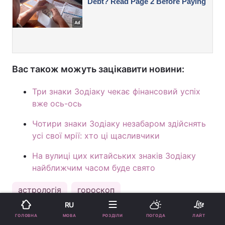
Вас також можуть зацікавити новини:
Три знаки Зодіаку чекає фінансовий успіх
вже ось-ось
Чотири знаки Зодіаку незабаром здійснять
усі свої мрії: хто ці щасливчики
На вулиці цих китайських знаків Зодіаку
найближчим часом буде свято
астрологія
гороскоп
RU
МОВА
ГОЛОВНА
РОЗДІЛИ
ПОГОДА
ЛАЙТ
ПІДТРИМАЙТЕ НАС