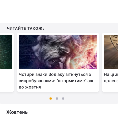
ЧИТАЙТЕ ТАКОЖ:
Чотири знаки Зодіаку зіткнуться з
На ці 
і
випробуваннями: "штормитиме" аж
долено
до жовтня
Жовтень