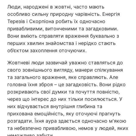
Люди, народжені в жовтні, часто мають
особливо сильну природну чарівність. Енергія
Терезів і Скорпіона робить їх одночасно
привабливими, витонченими та загадковими.
Вони вміють справляти враження буквально з
перших хвилин знайомства і нерідко стають
об’єктом захоплення оточуючих.
Жовтневі люди зазвичай уважно ставляться до
свого зовнішнього вигляду, манери спілкування
та загального враження, яке справляють. Але
головна їхня зброя – це загадковість. Вони рідко
розкривають свої думки та почуття повністю,
через що інтерес до них тільки посилюється. У
них відчувається внутрішня глибина та
прихована емоційність, яку оточуючі прагнуть
розгадати. Їхня аура здається одночасно м'якою
та небезпечно привабливою, немов у людей, яких
неможливо забути.