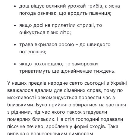
дощ віщує великий урожай грибів, а ясна
погода означає, що вродить пшениця;
якщо досі не прилетіли стрижі, то
очікується пізнє літо;
трава вкрилася росою – до швидкого
потепління;
якщо похолодало, то заморозки
триватимуть ще щонайменше тиждень.
У наших предків народне свято сьогодні в Україні
вважалося вдалим для сімейних справ, тому по
можливості рекомендується провести час з
близькими. Було прийнято збиратися на застілля
з рідними, під час якого також згадували
померлих близьких. На стіл господині подавали
пісочне печиво, зроблене у формі сходів. Така
випічка є вознесенським символом.