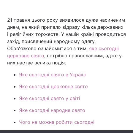
21 травня цього року виявилося дуже насиченим
Головна
Війна
днем, на який припало відразу кілька державних
і релігійних торжеств. У нашій країні проводиться
Україна
Політика
захід, присвячений народному одягу.
Обов'язково ознайомитися з тим,
яке сьогодні
Економіка
Світ
церковне свято
, потрібно православним, адже у
них настає велика подія.
Спорт
Наука
Яке сьогодні свято в Україні
Техно і зв'язок
Лайт
Яке сьогодні церковне свято
Зброя
Інциденти
Яке сьогодні свято у світі
Здоров'я
Туризм
Яке сьогодні народне свято
Цікавинки
Погода
Чого не можна робити сьогодні
Екологія
Регіони