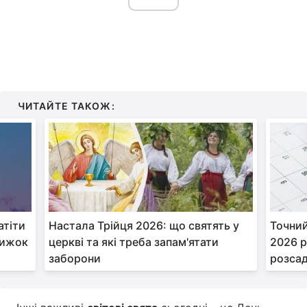
ЧИТАЙТЕ ТАКОЖ:
атіти
Настала Трійця 2026: що святять у
Точний
рижок
церкві та які треба запам'ятати
2026 р
заборони
розсад