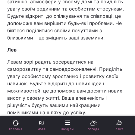
затишної атмосфери у своєму домі та приділіть
увагу своїм родинним та особистим стосункам.
Будьте відкриті до спілкування та співпраці, це
допоможе вам вирішити будь-які проблеми. Не
бійтеся поділитися своїми почуттями з
близькими – це зміцнить ваші взаємини.
Лев
Левам зорі радять зосередитися на
саморозвитку та самовдосконаленні. Приділіть
увагу особистому зростанню і розвитку своїх
навичок. Будьте відкриті до нових ідей і
можливостей, це допоможе вам досягти нових
висот у своєму житті. Ваша впевненість і
рішучість будуть вашими найкращими
помічниками на шляху до успіху.
Реклама
RU
МОВА
ГОЛОВНА
РОЗДІЛИ
ПОГОДА
ЛАЙТ