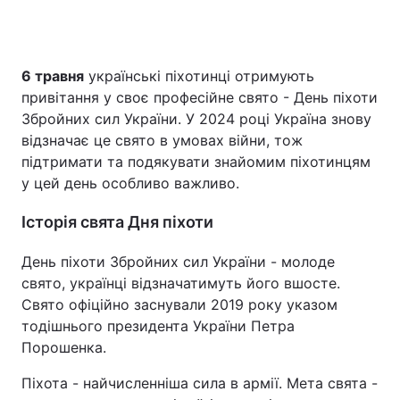
6 травня
українські піхотинці отримують
Головна
Війна
привітання у своє професійне свято - День піхоти
Україна
Політика
Збройних сил України. У 2024 році Україна знову
відзначає це свято в умовах війни, тож
Економіка
Світ
підтримати та подякувати знайомим піхотинцям
у цей день особливо важливо.
Спорт
Наука
Історія свята Дня піхоти
Техно і зв'язок
Лайт
День піхоти Збройних сил України - молоде
Зброя
Інциденти
свято, українці відзначатимуть його вшосте.
Свято офіційно заснували 2019 року указом
Здоров'я
Туризм
тодішнього президента України Петра
Порошенка.
Цікавинки
Погода
Піхота - найчисленніша сила в армії. Мета свята -
Екологія
Регіони