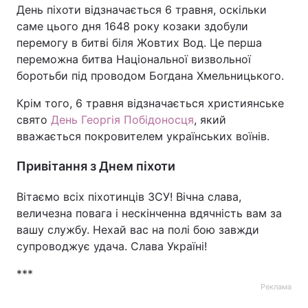
День піхоти відзначається 6 травня, оскільки
Тема оформлення
саме цього дня 1648 року козаки здобули
перемогу в битві біля Жовтих Вод. Це перша
переможна битва Національної визвольної
боротьби під проводом Богдана Хмельницького.
Крім того, 6 травня відзначається християнське
свято
День Георгія Побідоносця
, який
вважається покровителем українських воїнів.
Привітання з Днем піхоти
Вітаємо всіх піхотинців ЗСУ! Вічна слава,
величезна повага і нескінченна вдячність вам за
вашу службу. Нехай вас на полі бою завжди
супроводжує удача. Слава Україні!
***
Реклама