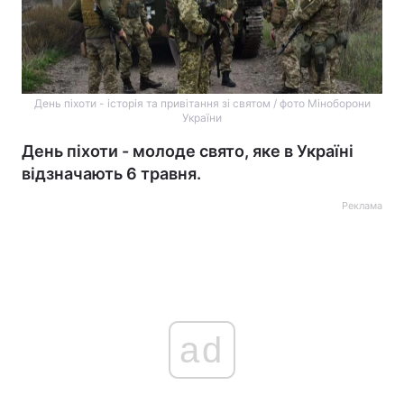
День піхоти - історія та привітання зі святом / фото Міноборони
України
День піхоти - молоде свято, яке в Україні
відзначають 6 травня.
Реклама
ad