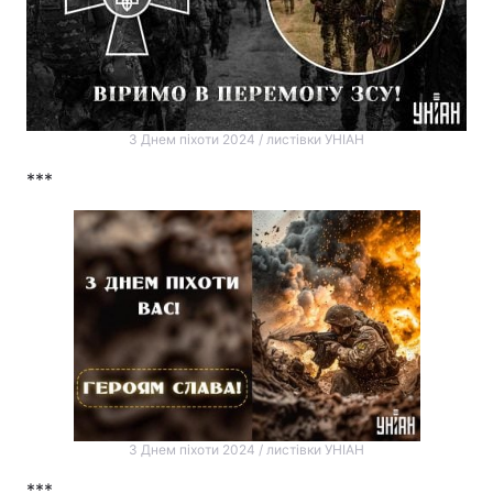
З Днем піхоти 2024 / листівки УНІАН
***
З Днем піхоти 2024 / листівки УНІАН
***