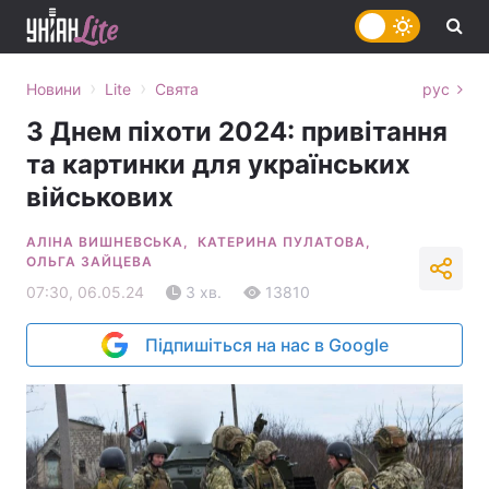
›
›
Новини
Lite
Свята
рус
З Днем піхоти 2024: привітання
та картинки для українських
військових
АЛІНА ВИШНЕВСЬКА,
КАТЕРИНА ПУЛАТОВА,
ОЛЬГА ЗАЙЦЕВА
07:30, 06.05.24
3 хв.
13810
Підпишіться на нас в Google