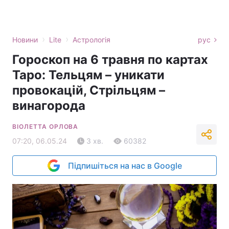
›
›
Новини
Lite
Астрологія
рус
Гороскоп на 6 травня по картах
Таро: Тельцям – уникати
провокацій, Стрільцям –
винагорода
ВІОЛЕТТА ОРЛОВА
07:20, 06.05.24
3 хв.
60382
Підпишіться на нас в Google