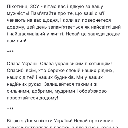
Піхотинці ЗСУ - вітаю вас і дякую за вашу
мужність! Пам'ятайте про те, що ваші сім'ї
чекають на вас щодня, і коли ви повернетеся
додому, цей день запам'ятається як найсвітліший
і найщасливіший у житті. Нехай це завжди додає
вам сил!
***
Слава Україні! Слава українським піхотинцям!
Спасибі всім, хто береже спокій наших рідних,
наших дітей і наших будинків. Ми у ваших
надійних руках! Залишайтеся такими ж
сильними, добрими, мудрими і обов'язково
повертайтеся додому!
***
Вітаю з Днем піхоти України! Нехай противник
завжди потрапляє в пастку, а для тебе ніколи не