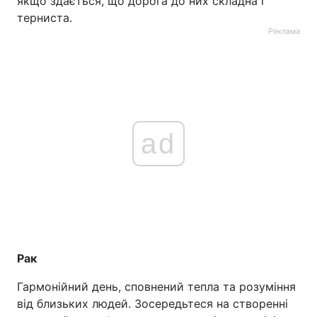
якщо здається, що дорога до них складна і
терниста.
Реклама
ad
Рак
Гармонійний день, сповнений тепла та розуміння
від близьких людей. Зосередьтеся на створенні