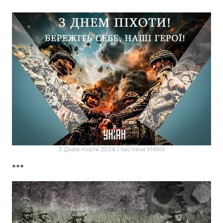
З Днем піхоти 2024 / листівки УНІАН
***