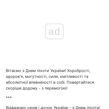
ad
Вітаємо з Днем піхоти України! Хоробрості,
здоров'я, могутності, сили, кмітливості та
абсолютної впевненості в собі. Повертайтеся
скоріше додому - з перемогою!
***
Відважних синів і дочок України - з Днем піхоти!