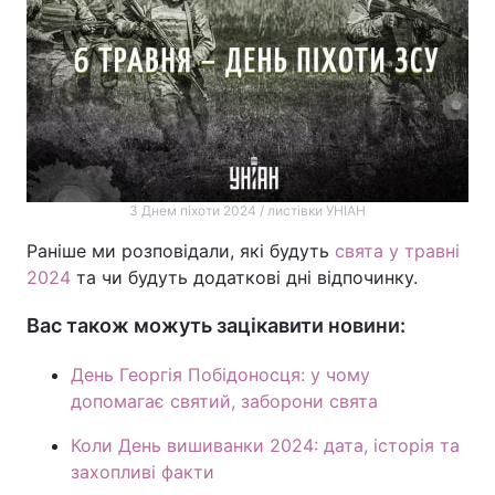
З Днем піхоти 2024 / листівки УНІАН
Раніше ми розповідали, які будуть
свята у травні
2024
та чи будуть додаткові дні відпочинку.
Вас також можуть зацікавити новини:
День Георгія Побідоносця: у чому
допомагає святий, заборони свята
Коли День вишиванки 2024: дата, історія та
захопливі факти