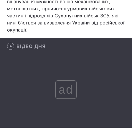
вшанування мужності воїнів механізованих,
мотопіхотних, гірничо-штурмових військових
Лонгріди
частин і підрозділів Сухопутних військ ЗСУ, які
нині б'ються за визволення України від російської
Відео з Youtube
Статті
окупації.
Інтерв'ю
Думки
ВІДЕО ДНЯ
Архів
Вакансії
Контакти
Послуги
ad