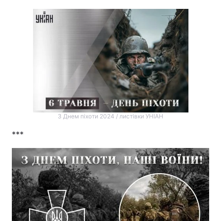
З Днем піхоти 2024 / листівки УНІАН
***