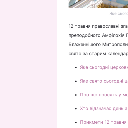
Яке сьог
12 травня православні зга
преподобного Амфілохія П
Блаженнішого Митрополита
свято за старим календар
Яке сьогодні церковн
Яке свято сьогодні 
Про що просять у мо
Хто відзначає день а
Прикмети 12 травня 