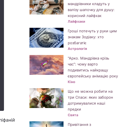
мандрівники кладуть у
валізу шапочку для душу:
корисний лайфхак
Лайфхаки
Гроші потечуть у руки цим
знакам Зодіаку: хто
розбагатіє
Астрологія
"Арко. Мандрівка крізь
час": чому варто
подивитись найкращу
європейську анімацію року
Кіно
Що не можна робити на
три Спаси: яких заборон
дотримувалися наші
предки
Свята
піфаній
Привітання з