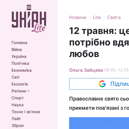
›
›
Новини
Lite
Свята
12 травня: ц
потрібно вдя
Головна
Війна
любов
Україна
Політика
Ольга Зайцева
06:00, 12.05
Економіка
Світ
Підпиш
Екологія
Регіони
Спорт
Православне свято сьог
Наука
прикмети пов'язані з 
Техно і зв'язок
Лайт
Зброя