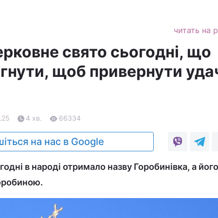
читать на 
ерковне свято сьогодні, що
гнути, щоб привернути удач
.25
4 хв.
66334
іться на нас в Google
одні в народі отримало назву Горобинівка, а йог
горобиною.