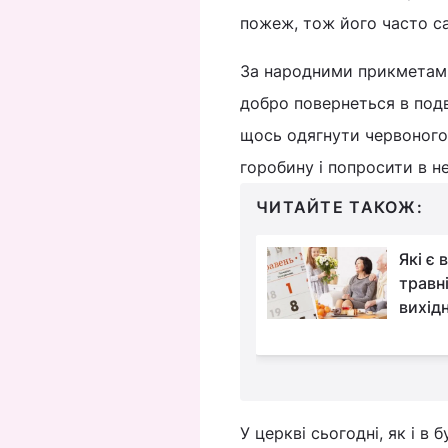
пожеж, тож його часто са
За народними прикметами
добро повернеться в подв
щось одягнути червоного 
горобину і попросити в не
ЧИТАЙТЕ ТАКОЖ:
Дата Дня батька у
Які є 
2025: коли потрібно
травні
привітати тата зі
вихідн
У церкві сьогодні, як і в 