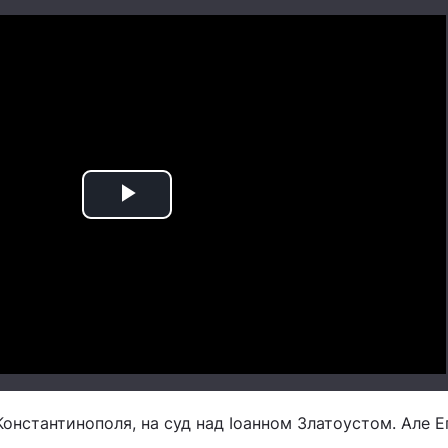
Play
Video
онстантинополя, на суд над Іоанном Златоустом. Але Е