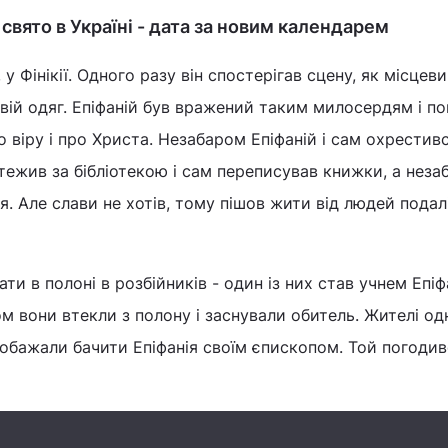
свято в Україні - дата за новим календарем
, у Фінікії. Одного разу він спостерігав сцену, як місцев
вій одяг. Епіфаній був вражений таким милосердям і п
 віру і про Христа. Незабаром Епіфаній і сам охрестивс
стежив за бібліотекою і сам переписував книжки, а нез
. Але слави не хотів, тому пішов жити від людей подалі
и в полоні в розбійників - один із них став учнем Епіфа
ом вони втекли з полону і заснували обитель. Жителі од
 побажали бачити Епіфанія своїм єпископом. Той погодив