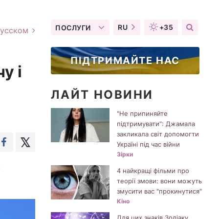
RU
+35
ПОСЛУГИ
русском
ПІДТРИМАЙТЕ НАС
у і
ЛАЙТ НОВИНИ
"Не припиняйте
підтримувати": Джамала
закликала світ допомогти
Україні під час війни
Зірки
о
4 найкращі фільми про
теорії змови: вони можуть
змусити вас "прокинутися"
Кіно
Для цих знаків Зодіаку