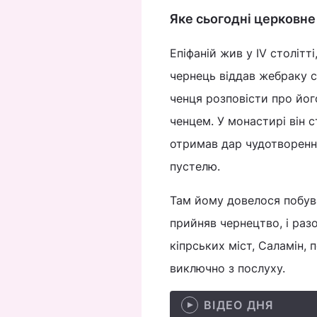
Яке сьогодні церковне 
Епіфаній жив у IV столітті
чернець віддав жебраку с
ченця розповісти про його
ченцем. У монастирі він 
отримав дар чудотворення
пустелю.
Там йому довелося побуват
прийняв чернецтво, і раз
кіпрських міст, Саламін,
виключно з послуху.
ВІДЕО ДНЯ