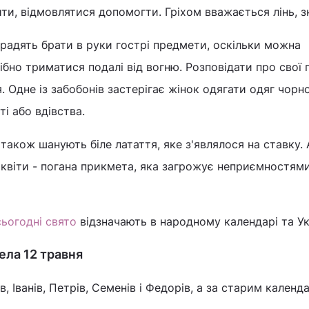
ти, відмовлятися допомогти. Гріхом вважається лінь, зн
радять брати в руки гострі предмети, оскільки можна
ібно триматися подалі від вогню. Розповідати про свої 
я. Одне із забобонів застерігає жінок одягати одяг чорн
і або вдівства.
також шанують біле латаття, яке з'являлося на ставку.
і квіти - погана прикмета, яка загрожує неприємностями
сьогодні свято
відзначають в народному календарі та Укр
ела 12 травня
в, Іванів, Петрів, Семенів і Федорів, а за старим календ