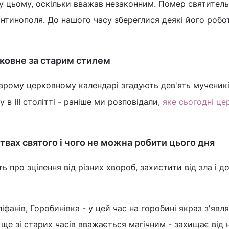
у цьому, оскільки вважав незаконним. Помер святитель
тинополя. До нашого часу збереглися деякі його робо
рковне за старим стилем
старому церковному календарі згадують дев'ять мученикі
ру в III столітті - раніше ми розповідали,
яке сьогодні це
твах святого і чого не можна робити цього дня
ь про зцілення від різних хвороб, захистити від зла і 
іфанів, Горобинівка - у цей час на горобині якраз з'явл
 ще зі старих часів вважається магічним - захищає від 