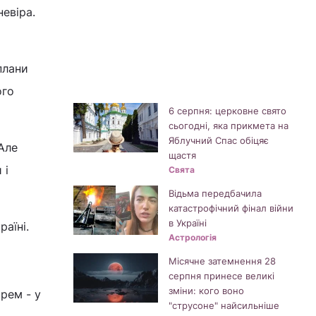
евіра.
плани
ого
6 серпня: церковне свято
сьогодні, яка прикмета на
Яблучний Спас обіцяє
 Але
щастя
 і
Свята
Відьма передбачила
катастрофічний фінал війни
в Україні
аїні.
Астрологія
Місячне затемнення 28
серпня принесе великі
зміни: кого воно
арем - у
"струсоне" найсильніше