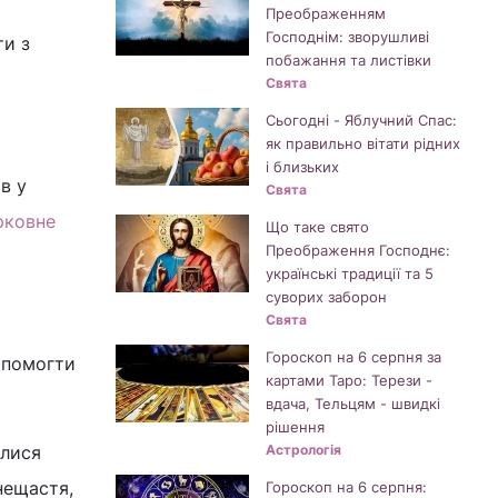
Преображенням
Господнім: зворушливі
ти з
побажання та листівки
Свята
Сьогодні - Яблучний Спас:
як правильно вітати рідних
і близьких
в у
Свята
рковне
Що таке свято
Преображення Господнє:
українські традиції та 5
суворих заборон
Свята
Гороскоп на 6 серпня за
допомогти
картами Таро: Терези -
вдача, Тельцям - швидкі
рішення
ялися
Астрологія
нещастя,
Гороскоп на 6 серпня: