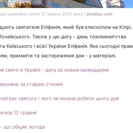
одні церковне свято 12 травня 2025 року /
pixabay.com
дують святителя Епіфанія, який був єпископом на Кіпрі, 
очаївського. Також у цю дату - день тезоіменитства
 Київського і всієї України Епіфанія. Яке сьогодні пра
ем, прикмети та застереження дня - у матеріалі.
е свято в Україні - дата за новим календарем
церковне за старим стилем
литвах святого і чого не можна робити цього дня
нгела 12 травня
- що обіцяє погода