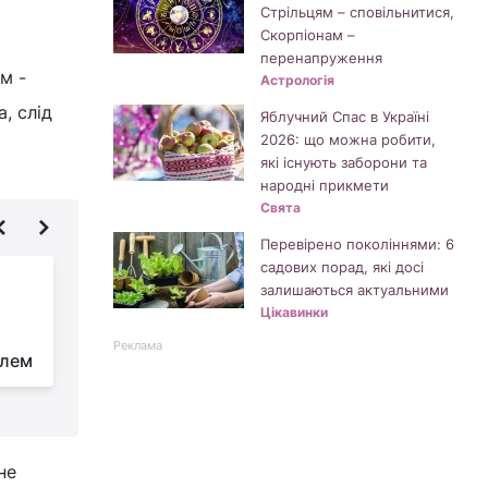
Стрільцям – сповільнитися,
Скорпіонам –
перенапруження
м -
Астрологія
, слід
Яблучний Спас в Україні
2026: що можна робити,
и
які існують заборони та
народні прикмети
Свята
Перевірено поколіннями: 6
садових порад, які досі
Дата Дня батька у
залишаються актуальними
2025: коли потрібно
Цікавинки
і
привітати тата зі
Реклама
илем
святом
не