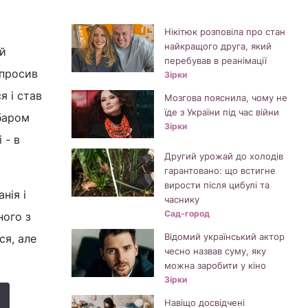
Нікітюк розповіла про стан
найкращого друга, який
ий
перебував в реанімації
опросив
Зірки
я і став
Мозгова пояснила, чому не
їде з України під час війни
абаром
Зірки
 - в
Другий урожай до холодів
гарантовано: що встигне
вирости після цибулі та
нія і
часнику
Сад-город
ного з
Відомий український актор
ся, але
чесно назвав суму, яку
можна заробити у кіно
Зірки
Навіщо досвідчені