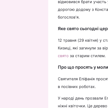
відмовився брати участь 
дорогою додому з Констан
богослов'я.
Яке свято сьогодні це
12 травня (29 квітня) у 
Кизиці, які загинули за ві
свято
за старим стилем.
Про що просять у моли
Святителя Епіфанія просят
в посівних роботах.
У народі день прозвали Еп
ніжні квіточки. Це дерево