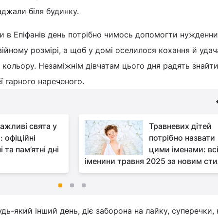
джали біля будинку.
 в Епіфанів день потрібно чимось допомогти нужденни
ійному розмірі, а щоб у домі оселилося кохання й удача
кольору. Незаміжнім дівчатам цього дня радять знайт
ї гарного нареченого.
важливі свята у
Травневих дітей
: офіційні
потрібно назвати
і та пам’ятні дні
цими іменами: вс
іменини травня 2025 за новим ст
будь-який інший день, діє заборона на лайку, суперечки, 