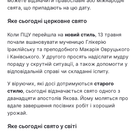
можете відзначити православні або міжнародні
свята, що припадають на цю дату.
Яке сьогодні церковне свято
Коли ПЦУ перейшла на
новий стиль
, 13 травня
почали вшановувати мученицю Глікерію
Іраклійську та преподобного Макарія Овруцького
і Канівського. У другого просять надіслати мудру
пораду у скрутній ситуації, а також допомогти у
відповідальній справі чи складанні іспиту.
У віруючих, які досі дотримуються
старого
стилю
, сьогодні відзначається свято одного з
дванадцяти апостолів Якова. Йому моляться про
вдале завершення посівних робіт і хороший
урожай.
Яке сьогодні свято у світі