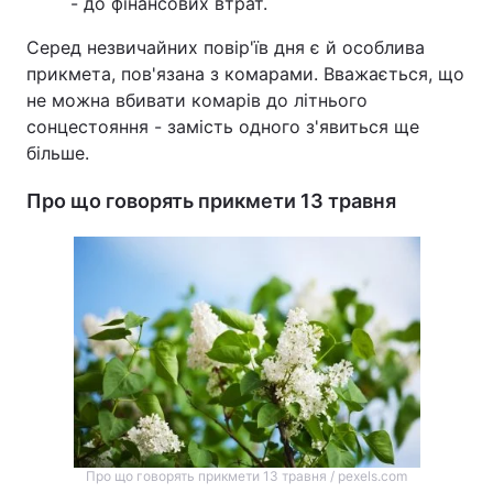
- до фінансових втрат.
Серед незвичайних повір'їв дня є й особлива
прикмета, пов'язана з комарами. Вважається, що
не можна вбивати комарів до літнього
сонцестояння - замість одного з'явиться ще
більше.
Про що говорять прикмети 13 травня
Про що говорять прикмети 13 травня / pexels.com