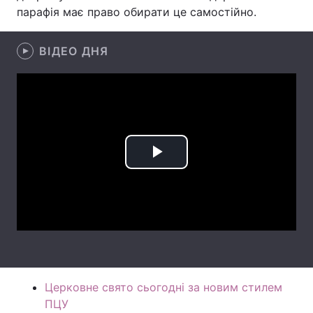
парафія має право обирати це самостійно.
Лонгріди
ВІДЕО ДНЯ
Відео з Youtube
Статті
Інтерв'ю
Думки
Архів
Вакансії
Контакти
Play
Послуги
Video
Церковне свято сьогодні за новим стилем
ПЦУ