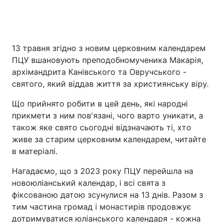
Головна
Війна
13 травня згідно з новим церковним календарем
ПЦУ вшановують преподобномученика Макарія,
Україна
Політика
архімандрита Канівського та Овручського -
святого, який віддав життя за християнську віру.
Економіка
Світ
Що прийнято робити в цей день, які народні
Спорт
Наука
прикмети з ним пов'язані, чого варто уникати, а
також яке свято сьогодні відзначають ті, хто
Техно і зв'язок
Лайт
живе за старим церковним календарем, читайте
в матеріалі.
Зброя
Інциденти
Нагадаємо, що з 2023 року ПЦУ перейшла на
Здоров'я
Туризм
новоюліанський календар, і всі свята з
фіксованою датою зсунулися на 13 днів. Разом з
Цікавинки
Погода
тим частина громад і монастирів продовжує
Екологія
Регіони
дотримуватися юліанського календаря - кожна