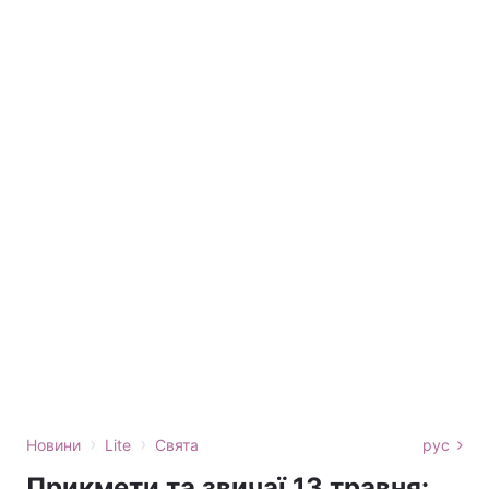
›
›
Новини
Lite
Свята
рус
Прикмети та звичаї 13 травня: