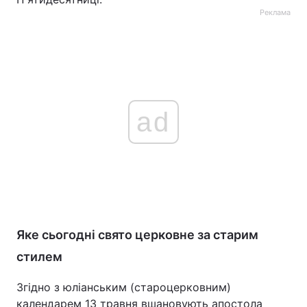
Реклама
ad
Яке сьогодні свято церковне за старим
стилем
Згідно з юліанським (староцерковним)
календарем 13 травня вшановують апостола