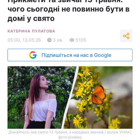
чого сьогодні не повинно бути в
домі у свято
КАТЕРИНА ПУЛАТОВА
05:00, 13.05.26
3 хв.
5105
Підпишіться на нас в Google
Дізнайтеся, яке свято 13 травня, з народних звичаїв / колаж УНІАН,
фото pixabay