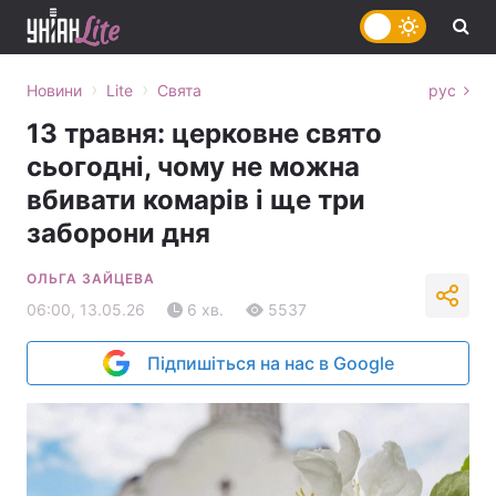
›
›
Новини
Lite
Свята
рус
13 травня: церковне свято
сьогодні, чому не можна
вбивати комарів і ще три
заборони дня
ОЛЬГА ЗАЙЦЕВА
06:00, 13.05.26
6 хв.
5537
Підпишіться на нас в Google