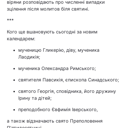
віряни розповідають про численні випадки
зцілення після молитов біля святині.
***
Кого ще вшановують сьогодні за новим
календарем:
мученицю Гликерію, діву, мученика
Лаодикія;
мученика Олександра Римського;
святителя Павсикія, єпископа Синадського;
святого Георгія, сповідника, його дружину
Ірину та дітей;
преподобного Євфимія Іверського,
а також відзначають свято Преполовення
П'ятидесятниці.