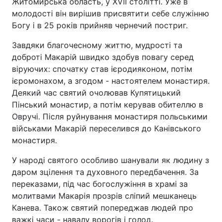
Житомирська область, у XVII столітті. Уже в
молодості він вирішив присвятити себе служінню
Богу і в 25 років прийняв чернечий постриг.
Завдяки благочесному життю, мудрості та
доброті Макарій швидко здобув повагу серед
віруючих: спочатку став ієродияконом, потім
ієромонахом, а згодом - настоятелем монастиря.
Деякий час святий очолював Купятицький
Пінський монастир, а потім керував обителлю в
Овручі. Після руйнування монастиря польськими
військами Макарій переселився до Канівського
монастиря.
У народі святого особливо шанували як людину з
даром зцілення та духовного передбачення. За
переказами, під час богослужіння в храмі за
молитвами Макарія прозрів сліпий мешканець
Канева. Також святий попереджав людей про
важкі часи - навалу ворогів і голод.