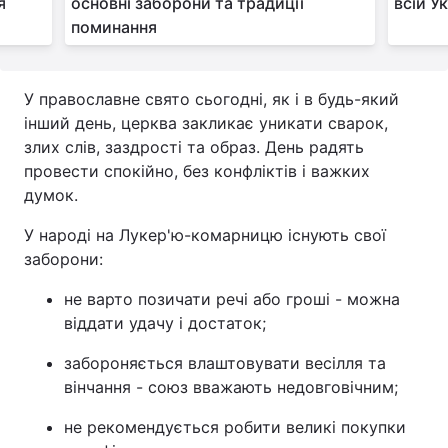
я
основні заборони та традиції
всій У
поминання
У православне свято сьогодні, як і в будь-який
інший день, церква закликає уникати сварок,
злих слів, заздрості та образ. День радять
провести спокійно, без конфліктів і важких
думок.
У народі на Лукер'ю-комарницю існують свої
заборони:
не варто позичати речі або гроші - можна
віддати удачу і достаток;
забороняється влаштовувати весілля та
вінчання - союз вважають недовговічним;
не рекомендується робити великі покупки