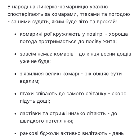
У народі на Ликерію-комарницю уважно
спостерігають за комарами, птахами та погодою
- за ними судять, яким буде літо та врожай:
комарині рої кружляють у повітрі - хороша
погода протримається до посіву жита;
зовсім немає комарів - до кінця весни дощів
уже не буде;
з'явилися великі комарі - рік обіцяє бути
вдалим;
птахи співають до самого світанку - скоро
підуть дощі;
ластівки та стрижі низько літають - до
швидкого потепління;
ранкові бджоли активно вилітають - день