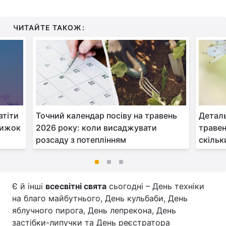
ЧИТАЙТЕ ТАКОЖ:
атіти
Точний календар посіву на травень
Деталь
рижок
2026 року: коли висаджувати
травен
розсаду з потеплінням
скільк
Є й інші
всесвітні свята
сьогодні – День техніки
на благо майбутнього, День кульбаби, День
яблучного пирога, День лепрекона, День
застібки-липучки та День реєстратора