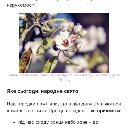
нерухомості.
Запам'ятайте найцікавіші факти про те, що сьогодні за свято / фото
Pixabay
Яке сьогодні народне свято
Наші предки помітили, що з цієї дати з'являються
комарі та стрижі. Про це складені такі
прикмети
:
під час сходу сонця небо ясне – до