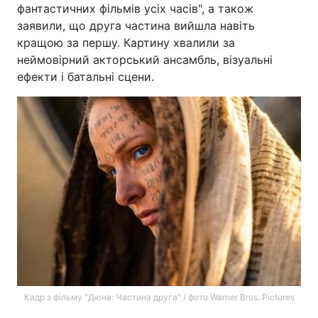
фантастичних фільмів усіх часів", а також
заявили, що друга частина вийшла навіть
кращою за першу. Картину хвалили за
неймовірний акторський ансамбль, візуальні
ефекти і батальні сцени.
Кадр з фільму "Дюна: Частина друга" / фото Warner Bros. Pictures