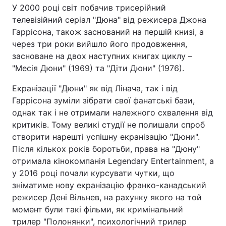
У 2000 році світ побачив трисерійний
телевізійний серіал "Дюна" від режисера Джона
Гаррісона, також заснований на першій книзі, а
через три роки вийшло його продовження,
засноване на двох наступних книгах циклу –
"Месія Дюни" (1969) та "Діти Дюни" (1976).
Екранізації "Дюни" як від Лінача, так і від
Гаррісона зуміли зібрати свої фанатські бази,
однак так і не отримали належного схвалення від
критиків. Тому великі студії не полишали спроб
створити нарешті успішну екранізацію "Дюни".
Після кількох років боротьби, права на "Дюну"
отримала кінокомпанія Legendary Entertainment, а
у 2016 році почали курсувати чутки, що
зніматиме нову екранізацію франко-канадський
режисер Дені Вільнев, на рахунку якого на той
момент були такі фільми, як кримінальний
трилер "Полонянки", психологічний трилер