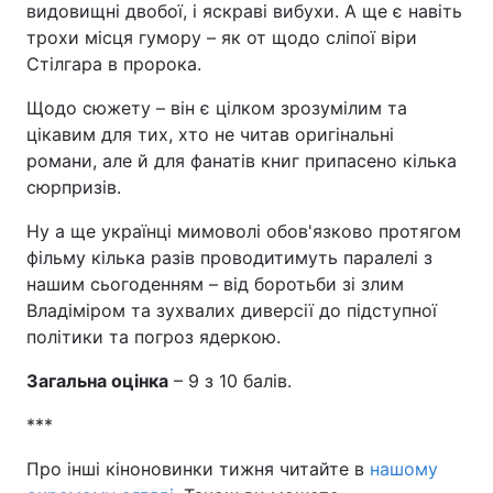
видовищні двобої, і яскраві вибухи. А ще є навіть
трохи місця гумору – як от щодо сліпої віри
Стілгара в пророка.
Щодо сюжету – він є цілком зрозумілим та
цікавим для тих, хто не читав оригінальні
романи, але й для фанатів книг припасено кілька
сюрпризів.
Ну а ще українці мимоволі обов'язково протягом
фільму кілька разів проводитимуть паралелі з
нашим сьогоденням – від боротьби зі злим
Владіміром та зухвалих диверсії до підступної
політики та погроз ядеркою.
Загальна оцінка
– 9 з 10 балів.
***
Про інші кіноновинки тижня читайте в
нашому