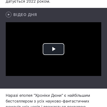
датується 2022 роком.
Лонгріди
ВІДЕО ДНЯ
Відео з Youtube
Статті
Інтерв'ю
Думки
Архів
Вакансії
Play
Контакти
Video
Послуги
Наразі епопея "Хроніки Дюни" є найбільшим
бестселлером з усіх науково-фантастичних
романів усіх часів і вважається яскравою