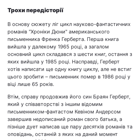
Трохи передісторії
В основу сюжету ліг цикл науково-фантастичних
Головна
Війна
романів "Хроніки Дюни" американського
письменника Френка Герберта. Перша книга
Україна
Політика
вийшла у далекому 1965 році, а загалом
основний цикл складався з шести книг, остання з
Економіка
Світ
яких вийшла у 1985 році. Насправді, Герберт
Спорт
Наука
хотів написати ще одну книгу циклу, але не встиг
цього зробити – письменник помер в 1986 році у
Техно і зв'язок
Лайт
віці лише 65 років.
Зброя
Інциденти
Втім, справу продовжив його син Браян Герберт,
який у співавторстві з іншим відомим
Здоров'я
Туризм
письменником-фантастом Кевіном Андерсом
завершив недописаний роман свого батька, а
Цікавинки
Погода
пізніше дует написав ще пару десятків романів та
оповідань, останній з яких на даний момент
Екологія
Регіони