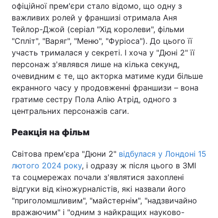
офіційної прем'єри стало відомо, що одну з
важливих ролей у франшизі отримала Аня
Тейлор-Джой (серіал "Хід королеви", фільми
"Спліт", "Варяг", "Меню", "Фуріоса"). До цього її
участь трималася у секреті. І хоча у "Дюні 2" її
персонаж з'являвся лише на кілька секунд,
очевидним є те, що акторка матиме куди більше
екранного часу у продовженні франшизи – вона
гратиме сестру Пола Алію Атрід, одного з
центральних персонажів саги.
Реакція на фільм
Світова прем'єра "Дюни 2"
відбулася у Лондоні 15
лютого 2024 року
, і одразу ж після цього в ЗМІ
та соцмережах почали з'являтися захоплені
відгуки від кіножурналістів, які назвали його
"приголомшливим", "майстернім", "надзвичайно
вражаючим" і "одним з найкращих науково-