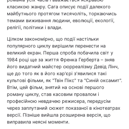
класикою жанру. Сага описує події далекого
Тема оформлення
майбутнього протягом тисячоліть, торкаючись
темами виживання людини, еволюції, екології,
релігії, політики і влади.
Цілком закономірно, що події настільки
популярного циклу вирішили перенести на
великий екран. Перша спроба побачила світ у
1984 році ще за життя Френка Герберта – зняв
його видатний майстер сюрреалізму Девід Лінч,
ще до того як в його кар'єрі з'явилися такі
культові фільми, як "Твін Пікс" та "Синій оксамит".
Втім, цей фільм, знятий на основі першого
роману циклу, став касовим провалом і
професійною невдачею режисера, передусім
через заплутаний сюжет показаної в кінотеатрах
версії. Пізніше вийшла розширена версія, що
виправила неясні моменти.