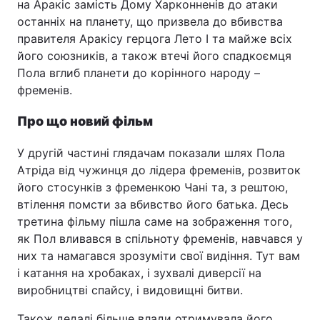
на Аракіс замість Дому Харконненів до атаки
останніх на планету, що призвела до вбивства
правителя Аракісу герцога Лето I та майже всіх
його союзників, а також втечі його спадкоємця
Пола вглиб планети до корінного народу –
фременів.
Про що новий фільм
У другій частині глядачам показали шлях Пола
Атріда від чужинця до лідера фременів, розвиток
його стосунків з фременкою Чані та, з рештою,
втілення помсти за вбивство його батька. Десь
третина фільму пішла саме на зображення того,
як Пол вливався в спільноту фременів, навчався у
них та намагався зрозуміти свої видіння. Тут вам
і катання на хробаках, і зухвалі диверсії на
виробництві спайсу, і видовищні битви.
Також дедалі більше влади отримувала його