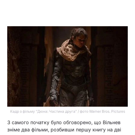
Кадр з фільму "Дюна: Частина друга" / фото Warner Bros. Pictures
З самого початку було обговорено, що Вільнев
зніме два фільми, розбивши першу книгу на дві