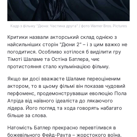
Кадр з фільму "Дюна: Частина друга" / фото Warner Bros. Pictures
Критики назвали акторський склад однією з
найсильніших сторін "Дюни 2" – і з цим важко не
погодитися. Особливо хотілося б виділити гру
Тімоті Шаламе та Остіна Батлера, чиє
протистояння стало кульмінацією фільму.
Якщо ви досі вважаєте Шаламе переоціненим
актором, то в цьому фільмі він показав чудовий
перфоменс, продемонструвавши еволюцію Пола
Атріда від наївного ідеаліста до лякаючого
лідера. Його погляд та хода говорять набагато
більше за слова.
Натомість Батлер прекрасно перевтілився в
божевільного Фейд-Раута – жорстокого воїна,