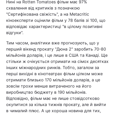
Нині на Rotten Tomatoes фільм має 97%
схвалення від критиків з позначкою
"Сертифікована свіжість", а на Metacritic
кіноексперти оцінили фільм у 78 балів зі 100, що
відповідає характеристиці "в цілому позитивні
відгуки".
Тим часом, аналітики вже прогнозують, що у
перший вікенд прокату "Дюна 2" заробить 70-80
мільйонів доларів, і це лише в США та Канаді. Ще
стільки ж очікується отримати на сімох десятках
інших міжнародних ринків. Тобто, загалом за
перші вихідні в кінотеатрах фільм цілком може
отримати близько 170 мільйонів доларів, а це
зовсім трохи менше витраченого на його
виробництво бюджету в 190 мільйонів.
Відповідно, фільм має не лише стовідсотково
окупитися за кілька тижнів прокату, але й вийти
в чималий плюс. А це хороша новина для тих,