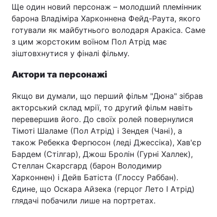
Ще один новий персонаж – молодший племінник
барона Владіміра Харконнена Фейд-Раута, якого
готували як майбутнього володаря Аракіса. Саме
з цим жорстоким воїном Пол Атрід має
зіштовхнутися у фіналі фільму.
Актори та персонажі
Якщо ви думали, що перший фільм "Дюна" зібрав
акторський склад мрії, то другий фільм навіть
перевершив його. До своїх ролей повернулися
Тімоті Шаламе (Пол Атрід) і Зендея (Чані), а
також Ребекка Фергюсон (леді Джессіка), Хав'єр
Бардем (Стілгар), Джош Бролін (Гурні Халлек),
Стеллан Скарсгард (барон Володимир
Харконнен) і Дейв Батіста (Глоссу Раббан).
Єдине, що Оскара Айзека (герцог Лето І Атрід)
глядачі побачили лише на портретах.