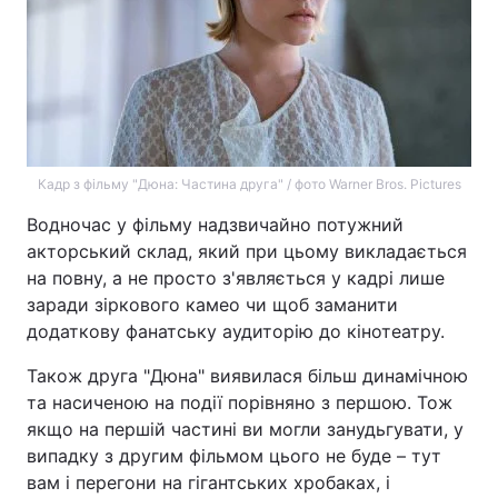
Кадр з фільму "Дюна: Частина друга" / фото Warner Bros. Pictures
Водночас у фільму надзвичайно потужний
акторський склад, який при цьому викладається
на повну, а не просто з'являється у кадрі лише
заради зіркового камео чи щоб заманити
додаткову фанатську аудиторію до кінотеатру.
Також друга "Дюна" виявилася більш динамічною
та насиченою на події порівняно з першою. Тож
якщо на першій частині ви могли занудьгувати, у
випадку з другим фільмом цього не буде – тут
вам і перегони на гігантських хробаках, і