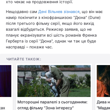
хто чекає на продовження історії.
Нещодавно сам
Дені Вільнев зізнався
, що він має
намір покінчити з кінофраншизою "Дюна" (Dune)
після третього фільму серії, якщо його вихід
взагалі відбудеться. Режисер заявив, що не
планує екранізувати всі шість романів Френка
Герберта із серії "Дюна", однак чи так це буде
насправді – покаже час.
ЧИТАЙТЕ ТАКОЖ:
Моторошні паралелі з сьогоденням:
Дива н
ках
огляд фільму "Зона інтересу"
"Мада