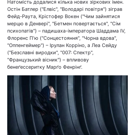
Натомість додалися кілька нових зіркових імен.
Остін Батлер ("Елвіс", "Володарі повітря") зіграв
Фейд-Раута, Крістофер Вокен ("Чим зайнятися
мерцю в Денвері", "Бетмен повертається", "Сім
психопатів") – падишаха-імператора Шаддама IV,
Флоренс П'ю ("Сонцестояння", "Чорна вдова",
"Оппенгеймер") – Ірулан Корріно, а Леа Сейду
("Безславні виродки", "007: Спектр",
"Французький вісник") – впливову
бенеґессеритку Марґо Фенрінґ.