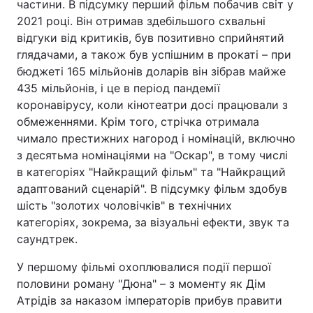
частини. В підсумку перший фільм побачив світ у
2021 році. Він отримав здебільшого схвальні
відгуки від критиків, був позитивно сприйнятий
глядачами, а також був успішним в прокаті – при
бюджеті 165 мільйонів доларів він зібрав майже
435 мільйонів, і це в період пандемії
коронавірусу, коли кінотеатри досі працювали з
обмеженнями. Крім того, стрічка отримала
чимало престижних нагород і номінацій, включно
з десятьма номінаціями на "Оскар", в тому числі
в категоріях "Найкращий фільм" та "Найкращий
адаптований сценарій". В підсумку фільм здобув
шість "золотих чоловічків" в технічних
категоріях, зокрема, за візуальні ефекти, звук та
саундтрек.
У першому фільмі охоплювалися події першої
половини роману "Дюна" – з моменту як Дім
Атрідів за наказом імператорів прибув правити