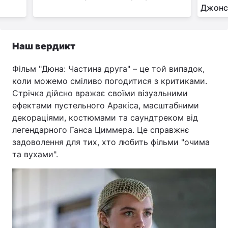
Джонсо
Наш вердикт
Фільм "Дюна: Частина друга" – це той випадок,
коли можемо сміливо погодитися з критиками.
Стрічка дійсно вражає своїми візуальними
ефектами пустельного Аракіса, масштабними
декораціями, костюмами та саундтреком від
легендарного Ганса Циммера. Це справжнє
задоволення для тих, хто любить фільми "очима
та вухами".