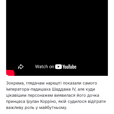
Зокрема, глядачам нарешті показали самого
імператора-падишаха Шаддама IV, але куди
цікавішим персонажем виявилася його дочка
принцеса Ірулан Корріно, якій судилося відіграти
важливу роль у майбутньому.