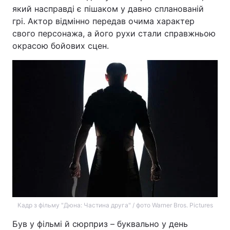
який насправді є пішаком у давно спланованій
грі. Актор відмінно передав очима характер
свого персонажа, а його рухи стали справжньою
окрасою бойових сцен.
Кадр з фільму "Дюна: Частина друга" / фото Warner Bros. Pictures
Був у фільмі й сюрприз – буквально у день