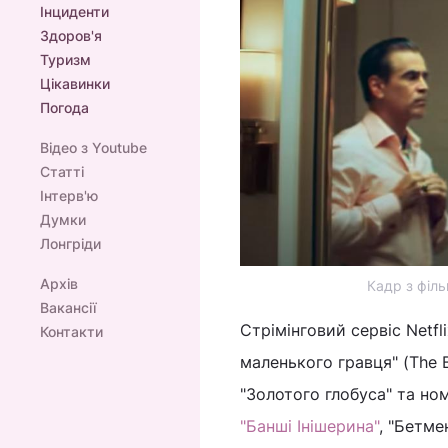
Інциденти
Здоров'я
Туризм
Цікавинки
Погода
Відео з Youtube
Статті
Інтерв'ю
Думки
Лонгріди
Архів
Кадр з філь
Вакансії
Стрімінговий сервіс Netf
Контакти
маленького гравця" (The B
"Золотого глобуса" та ном
"Банші Інішерина"
, "Бетмен