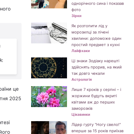
однорічного сина і показав
дного
фото
Зірки
Як розтопити лід у
морозилці за лічені
хвилини: допоможе один
простий предмет з кухні
и
Лайфхаки
й:
Ці знаки Зодіаку нарешті
здійснять прорив, на який
так довго чекали
Астрологія
раїни це
Лише 7 кроків у серпні – і
жоржини будуть вкриті
втня 2025
квітами аж до перших
заморозків
Цікавинки
тезі
Лідер гурту "Ногу свело!"
вперше за 15 років приїхав
 його