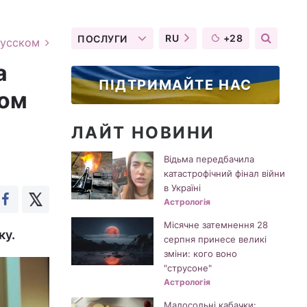
RU
+28
ПОСЛУГИ
русском
а
ПІДТРИМАЙТЕ НАС
ном
ЛАЙТ НОВИНИ
Відьма передбачила
катастрофічний фінал війни
в Україні
Астрологія
Місячне затемнення 28
ку.
серпня принесе великі
зміни: кого воно
"струсоне"
Астрологія
Малосольні кабачки: