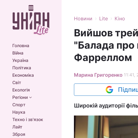
›
›
Новини
Lite
Кіно
Вийшов трей
"Балада про
Головна
Війна
Фарреллом
Україна
Політика
Марина Григоренко
11:41,
Економіка
Світ
Підпиш
Екологія
Регіони
Спорт
Широкій аудиторії філь
Наука
Техно і зв'язок
Лайт
Зброя