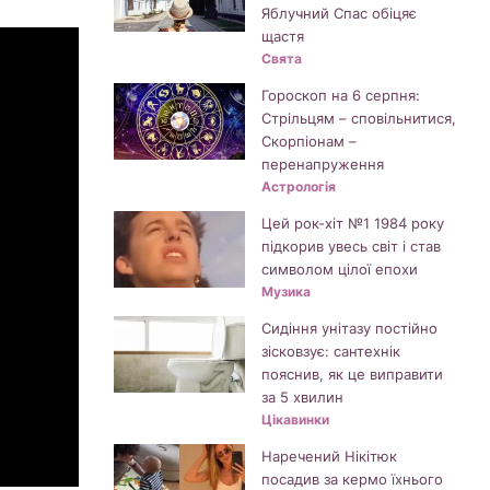
Яблучний Спас обіцяє
щастя
Свята
Гороскоп на 6 серпня:
Стрільцям – сповільнитися,
Скорпіонам –
перенапруження
Астрологія
Цей рок-хіт №1 1984 року
підкорив увесь світ і став
символом цілої епохи
Музика
Сидіння унітазу постійно
зісковзує: сантехнік
пояснив, як це виправити
за 5 хвилин
Цікавинки
Наречений Нікітюк
посадив за кермо їхнього