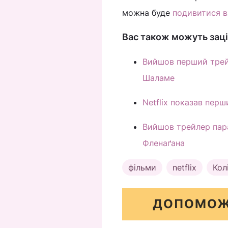
можна буде
подивитися в
Вас також можуть заці
Вийшов перший трейл
Шаламе
Netflix показав перш
Вийшов трейлер пар
Фленаґана
фільми
netflix
Кол
ДОПОМОЖ