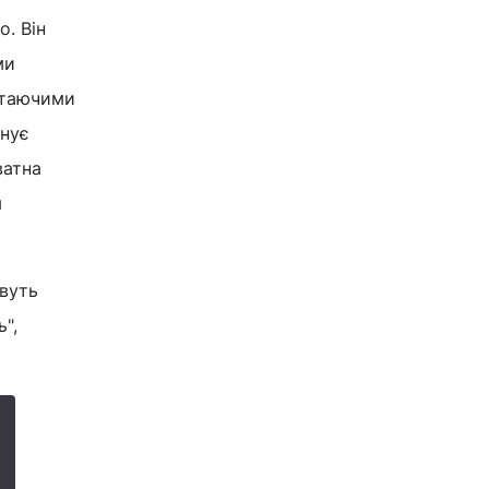
. Він
ми
стаючими
онує
ватна
я
ивуть
",