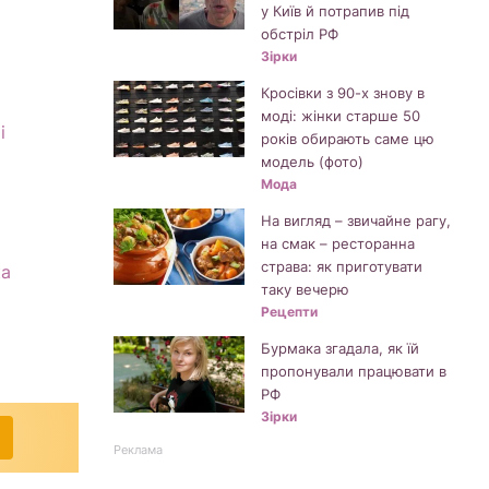
у Київ й потрапив під
обстріл РФ
Зірки
Кросівки з 90-х знову в
моді: жінки старше 50
і
років обирають саме цю
модель (фото)
Мода
На вигляд – звичайне рагу,
на смак – ресторанна
страва: як приготувати
ка
таку вечерю
Рецепти
Бурмака згадала, як їй
пропонували працювати в
РФ
Зірки
Реклама