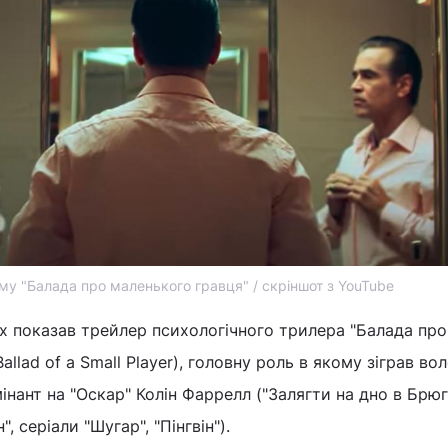
му "Балада про маленького гравця" / скріншот з YouTube
lix показав трейлер психологічного трилера "Балада про
allad of a Small Player), головну роль в якому зіграв во
інант на "Оскар" Колін Фаррелл ("Залягти на дно в Брюг
", серіали "Шугар", "Пінгвін").