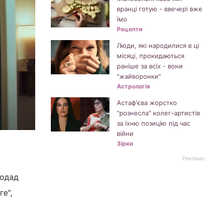
вранці готую - ввечері вже
їмо
Рецепти
Люди, які народилися в ці
місяці, прокидаються
раніше за всіх - вони
"жайворонки"
Астрологія
Астаф'єва жорстко
"рознесла" колег-артистів
за їхню позицію під час
війни
Зірки
Реклама
лодад
ге",