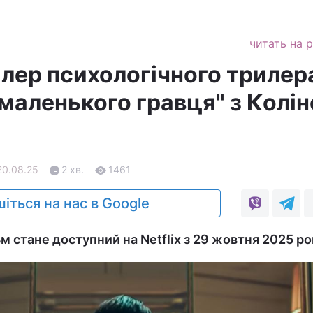
читать на 
лер психологічного трилер
 маленького гравця" з Колі
 20.08.25
2 хв.
1461
іться на нас в Google
м стане доступний на Netflix з 29 жовтня 2025 ро