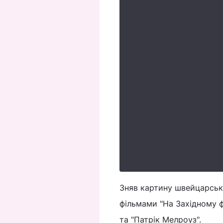
Зняв картину швейцарськ
фільмами "На Західному ф
та "Патрік Мелроуз".