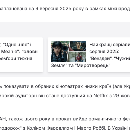
запланована на 9 вересня 2025 року в рамках міжнаро
.
, "Одне ціле" і
Найкращі серіал
 Meanie": головні
серпня 2025:
рем'єри тижня
"Венздей", "Чужи
Земля" та "Миротворець"
ь показувати в обраних кінотеатрах низки країн (але Ук
ирокій аудиторії він стане доступний на Netflix з 29 жо
АН, також цього року в прокат вийде романтичного фен
подорож" з Коліном Фарреллом і Марго Роббі. В Україні