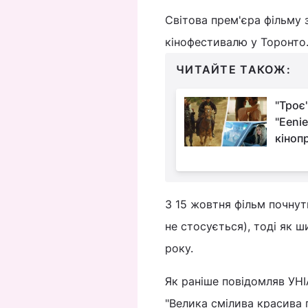
Світова прем'єра фільму 
кінофестивалю у Торонто
ЧИТАЙТЕ ТАКОЖ:
"Троє"
"Eenie
кіноп
З 15 жовтня фільм почнут
не стосується), тоді як ш
року.
Як раніше повідомляв УНІ
"Велика смілива красива 