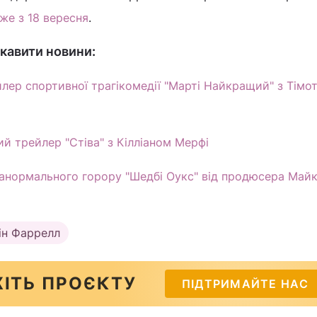
же з 18 вересня
.
кавити новини:
ер спортивної трагікомедії "Марті Найкращий" з Тімот
ий трейлер "Стіва" з Кілліаном Мерфі
анормального горору "Шедбі Оукс" від продюсера Май
ін Фаррелл
ІТЬ ПРОЄКТУ
ПІДТРИМАЙТЕ НАС