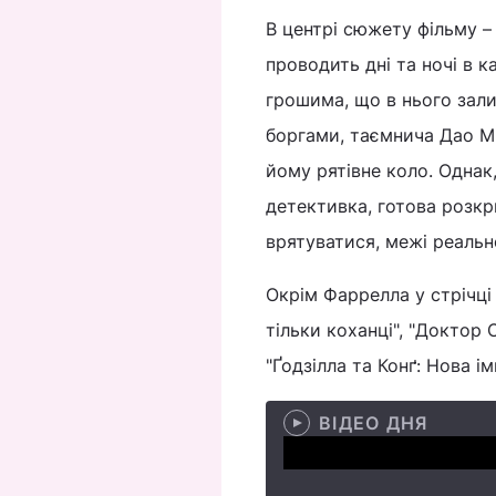
В центрі сюжету фільму –
проводить дні та ночі в к
грошима, що в нього зал
боргами, таємнича Дао Мі
йому рятівне коло. Однак,
детективка, готова розкр
врятуватися, межі реальн
Окрім Фаррелла у стрічці
тільки коханці", "Доктор 
"Ґодзілла та Конґ: Нова імп
ВІДЕО ДНЯ