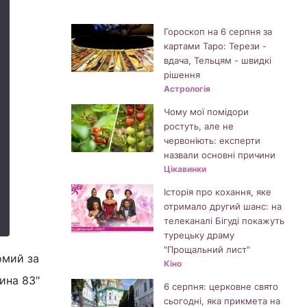
Гороскоп на 6 серпня за
картами Таро: Терези -
вдача, Тельцям - швидкі
рішення
Астрологія
Чому мої помідори
ростуть, але не
червоніють: експерти
назвали основні причини
Цікавинки
Історія про кохання, яке
отримало другий шанс: на
телеканалі Бігуді покажуть
турецьку драму
"Прощальний лист"
омий за
Кіно
ина 83"
6 серпня: церковне свято
сьогодні, яка прикмета на