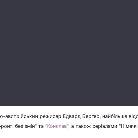
о-австрійський режисер Едвард Берґер, найбільше від
ронті без змін" та
"Конклав"
, а також серіалами "Німечч