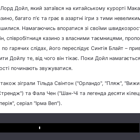
 Лорд Дойл, який затаївся на китайському курорті Макао
азино, багато п'є та грає в азартні ігри з тими невелики
ишилися. Намагаючись впоратися зі своїми швидкозро
н, співробітниця казино з власними таємницями, проп
 по гарячих слідах, його переслідує Синтія Блайт – при
ити Дойлу те, від чого він тікає. Поки Дойл намагаєтьс
ості починають звужуватися.
 також зіграли Тільда Свінтон ("Орландо", "Пляж", "Виж
Стрендж") та Фала Чен ("Шан-Чі та легенда десяти кілець
ерія", серіал "Ірма Веп").
Play