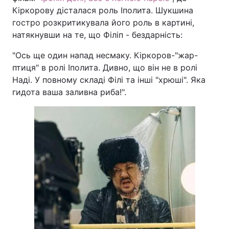
Кіркорову дісталася роль Іполита. Шукшина
гостро розкритикувала його роль в картині,
натякнувши на те, що Філіп - бездарність:
"Ось ще один напад несмаку. Кіркоров-"жар-
птиця" в ролі Іполита. Дивно, що він не в ролі
Наді. У повному складі Філі та інші "хрюші". Яка
гидота ваша заливна риба!".