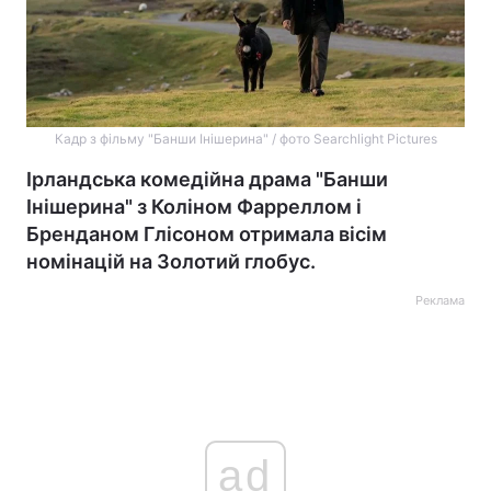
Кадр з фільму "Банши Інішерина" / фото Searchlight Pictures
Ірландська комедійна драма "Банши
Інішерина" з Коліном Фарреллом і
Бренданом Глісоном отримала вісім
номінацій на Золотий глобус.
Реклама
ad