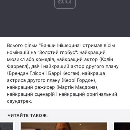
Тема оформлення
Всього фільм "Банши Інішерина" отримав вісім
номінацій на "Золотий глобус": найкращий
мюзикл або комедія, найкращий актор (Колін
Фаррелл), двічі найкращий актор другого плану
(Брендан Глісон і Баррі Кеоган), найкраща
актриса другого плану (Керрі Гордон),
найкращий режисер (Мартін Макдона),
найкращий сценарій і найкращий оригінальний
саундтрек.
ЧИТАЙТЕ ТАКОЖ: