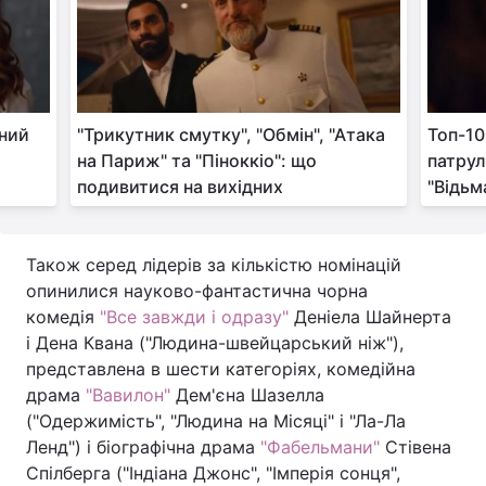
ьний
"Трикутник смутку", "Обмін", "Атака
Топ-10
на Париж" та "Піноккіо": що
патрул
подивитися на вихідних
"Відьм
Також серед лідерів за кількістю номінацій
опинилися науково-фантастична чорна
комедія
"Все завжди і одразу"
Деніела Шайнерта
і Дена Квана ("Людина-швейцарський ніж"),
представлена в шести категоріях, комедійна
драма
"Вавилон"
Дем'єна Шазелла
("Одержимість", "Людина на Місяці" і "Ла-Ла
Ленд") і біографічна драма
"Фабельмани"
Стівена
Спілберга ("Індіана Джонс", "Імперія сонця",