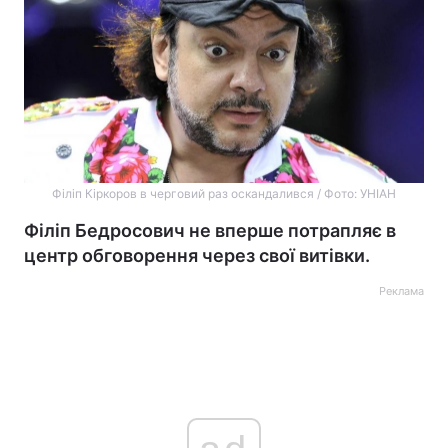
Філіп Кіркоров в черговий раз оскандалився / Фото: УНІАН
Філіп Бедросович не вперше потрапляє в
центр обговорення через свої витівки.
Реклама