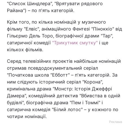
"Список Шиндлера", "Врятувати рядового
Райана") – по п'ять категорій.
Крім того, по кілька номінацій у музичного
фільму "Елвіс", анімаційного Фентезі "Піноккіо" від
Гільєрмо Дель Торо, біографічної драми "Тар",
сатиричної комедії
"Трикутник смутку"
і ще
кількох фільмів.
Серед телевізійних проектів найбільше номінацій
отримав псевдодокументальний серіал
"Початкова школа "Ебботт" – п'ять категорій. За
ним слідують історичний серіал "Корона",
кримінальна драма "Монстр: Історія Джеффрі
Дамера", комедійний детектив "Вбивства в одній
будівлі", біографічна драма "Пем і Томмі" і
сатирична комедія "Білий лотос" – у кожного по
чотири номінації.
Реклама