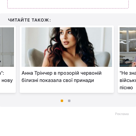
ЧИТАЙТЕ ТАКОЖ:
":
Анна Трінчер в прозорій червоній
"Не зн
а нову
білизні показала свої принади
військ
пісню
Реклама