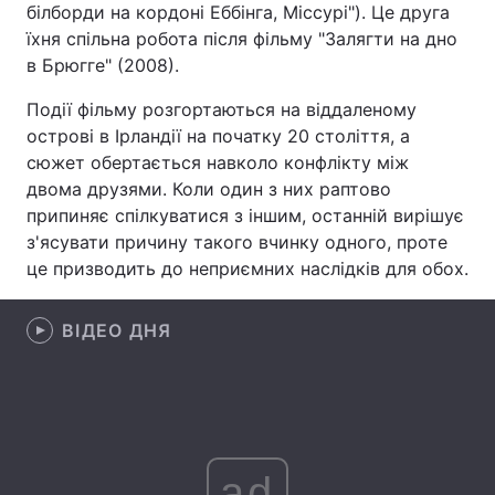
білборди на кордоні Еббінга, Міссурі"). Це друга
їхня спільна робота після фільму "Залягти на дно
Лонгріди
в Брюгге" (2008).
Відео з Youtube
Статті
Події фільму розгортаються на віддаленому
острові в Ірландії на початку 20 століття, а
Інтерв'ю
Думки
сюжет обертається навколо конфлікту між
двома друзями. Коли один з них раптово
Архів
Вакансії
припиняє спілкуватися з іншим, останній вирішує
з'ясувати причину такого вчинку одного, проте
Контакти
це призводить до неприємних наслідків для обох.
Послуги
ВІДЕО ДНЯ
ad