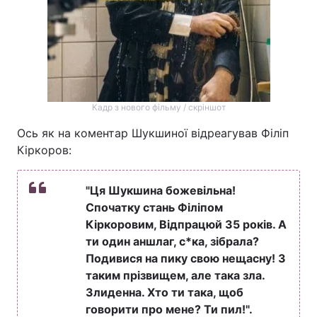
Кадр з нового фільму / скріншот
Ось як на коментар Шукшиної відреагував Філіп
Кіркоров:
"Ця Шукшина божевільна!
Спочатку стань Філіпом
Кіркоровим, Відпрацюй 35 років. А
ти один аншлаг, с*ка, зібрала?
Подивися на пику свою нещасну! З
таким прізвищем, але така зла.
Злиденна. Хто ти така, щоб
говорити про мене? Ти пил!".