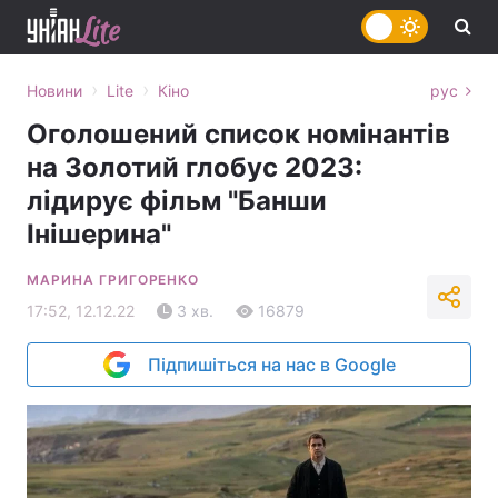
›
›
Новини
Lite
Кіно
рус
Оголошений список номінантів
на Золотий глобус 2023:
лідирує фільм "Банши
Інішерина"
МАРИНА ГРИГОРЕНКО
17:52, 12.12.22
3 хв.
16879
Підпишіться на нас в Google