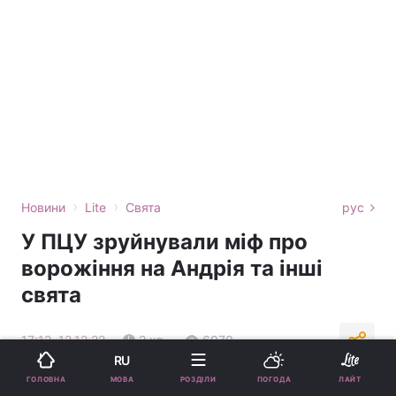
›
›
Новини
Lite
Свята
рус
У ПЦУ зруйнували міф про
ворожіння на Андрія та інші
свята
17:12, 12.12.22
2 хв.
6970
RU
МОВА
ГОЛОВНА
РОЗДІЛИ
ПОГОДА
ЛАЙТ
Підпишіться на нас в Google