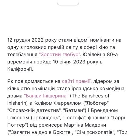
Головна
Війна
12 грудня 2022 року стали відомі номінанти на
Україна
Політика
одну з головних премій світу в сфері кіно та
Економіка
Світ
телебачення
"Золотий глобус"
. Ювілейна 80-а
церемонія пройде 10 січня 2023 року в
Спорт
Наука
Каліфорнії.
Техно і зв'язок
Лайт
Як повідомляється на
сайті премії
, лідером за
кількістю номінацій стала ірландська комедійна
Зброя
Інциденти
драма
"Банши Інішерина"
(The Banshees of
Inisherin) з Коліном Фарреллом ("Лобстер",
Здоров'я
Туризм
"Справжній детектив", "Бетмен") і Бренданом
Глісоном ("Ірландець", "Голгофа", фрашиза "Гаррі
Цікавинки
Погода
Поттер") від режисера Мартіна Макдони
("Залягти на дно в Брюгге", "Сім психопатів", "Три
Екологія
Регіони