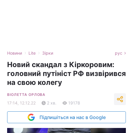
›
›
Новини
Lite
Зірки
рус
Новий скандал з Кіркоровим:
головний путініст РФ визвірився
на свою колегу
ВІОЛЕТТА ОРЛОВА
17:14, 12.12.22
2 хв.
19178
Підпишіться на нас в Google