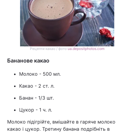
Рецепти какао / фото
ua.depositphotos.com
Бананове какао
Молоко - 500 мл.
Какао - 2 ст. л.
Банан - 1/3 шт.
Цукор - 1 ч. л.
Молоко підігрійте, вмішайте в гаряче молоко
какао і цукор. Третину банана подрібніть в