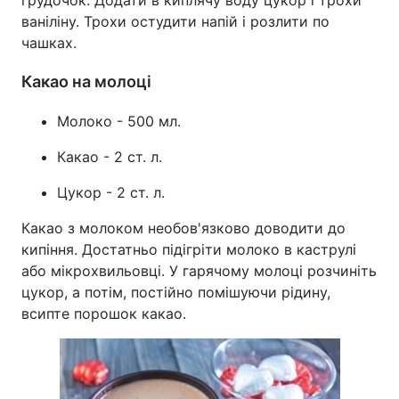
грудочок. Додати в киплячу воду цукор і трохи
ваніліну. Трохи остудити напій і розлити по
чашках.
Какао на молоці
Молоко - 500 мл.
Какао - 2 ст. л.
Цукор - 2 ст. л.
Какао з молоком необов'язково доводити до
кипіння. Достатньо підігріти молоко в каструлі
або мікрохвильовці. У гарячому молоці розчиніть
цукор, а потім, постійно помішуючи рідину,
всипте порошок какао.