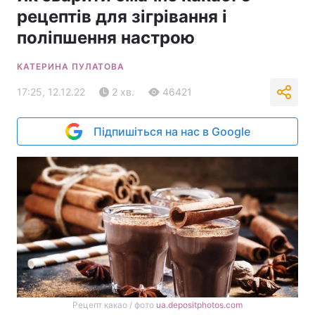
рецептів для зігрівання і
поліпшення настрою
КАТЕРИНА ПУЛАТОВА
17:25, 12.12.22
2 хв.
46421
Підпишіться на нас в Google
Рецепт какао / фото
ua.depositphotos.com