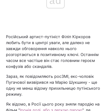
ad
Російський артист-путініст Філіп Кіркоров
любить бути в центрі уваги, але далеко не
завжди обговорення навколо нього
розгортаються в позитивному ключі. Останнім
часом все частіше він стає головним героєм
конфузів або скандалів.
Зараз, як повідомляють росЗМІ, екс-чоловік
Пугачової визвірився на Марію Шукшину - ще
одну не менш відому прихильницю путінського
режиму.
Як відомо, в Росії цього року зняли пародію на
фільм "
Іронія долі, або з легкою парою
", де