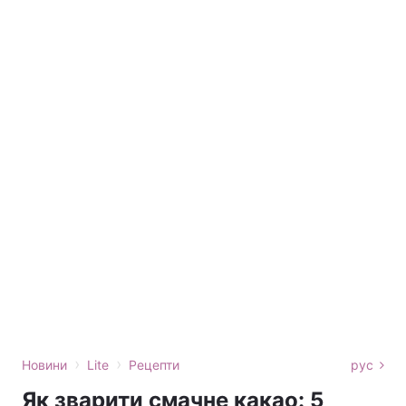
›
›
Новини
Lite
Рецепти
рус
Як зварити смачне какао: 5