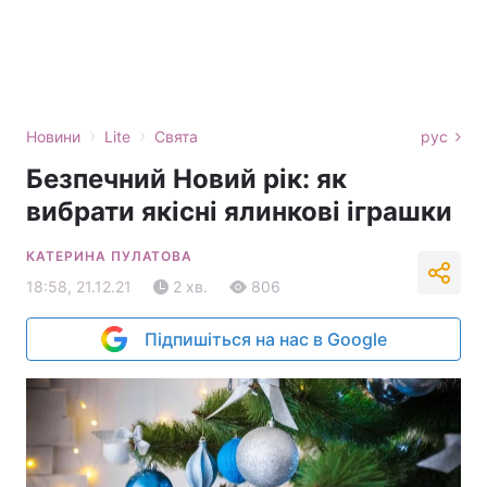
›
›
Новини
Lite
Свята
рус
Безпечний Новий рік: як
вибрати якісні ялинкові іграшки
КАТЕРИНА ПУЛАТОВА
18:58, 21.12.21
2 хв.
806
Підпишіться на нас в Google