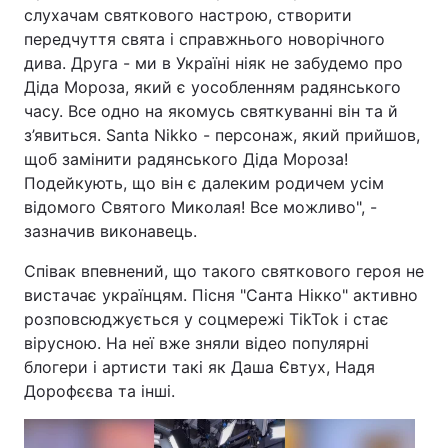
слухачам святкового настрою, створити
Тема оформлення
передчуття свята і справжнього новорічного
дива. Друга - ми в Україні ніяк не забудемо про
Діда Мороза, який є уособленням радянського
часу. Все одно на якомусь святкуванні він та й
з’явиться. Santa Nikko - персонаж, який прийшов,
щоб замінити радянського Діда Мороза!
Подейкують, що він є далеким родичем усім
відомого Святого Миколая! Все можливо", -
зазначив виконавець.
Співак впевнений, що такого святкового героя не
вистачає українцям. Пісня "Санта Нікко" активно
розповсюджується у соцмережі TikTok і стає
вірусною. На неї вже зняли відео популярні
блогери і артисти такі як Даша Євтух, Надя
Дорофєєва та інші.