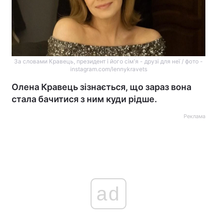
За словами Кравець, президент і його сім'я - друзі для неї / фото -
instagram.com/lennykravets
Олена Кравець зізнається, що зараз вона
стала бачитися з ним куди рідше.
Реклама
ad