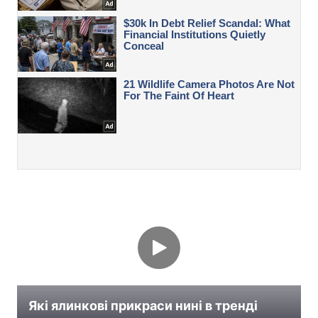
Які ялинкові прикраси нині в тренді