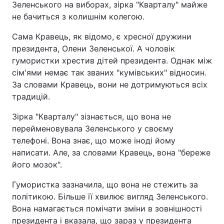
Зеленського на виборах, зірка "Кварталу" майже
не бачиться з колишнім колегою.
Сама Кравець, як відомо, є хресної дружини
президента, Олени Зеленської. А чоловік
гумористки хрестив дітей президента. Однак між
сім'ями немає так званих "кумівських" відносин.
За словами Кравець, вони не дотримуються всіх
традицій.
Зірка "Кварталу" зізнається, що вона не
перейменовувала Зеленського у своєму
телефоні. Вона знає, що може іноді йому
написати. Але, за словами Кравець, вона "береже
його мозок".
Гумористка зазначила, що вона не стежить за
політикою. Більше її хвилює вигляд Зеленського.
Вона намагається помічати зміни в зовнішності
президента і вказала, що зараз у президента