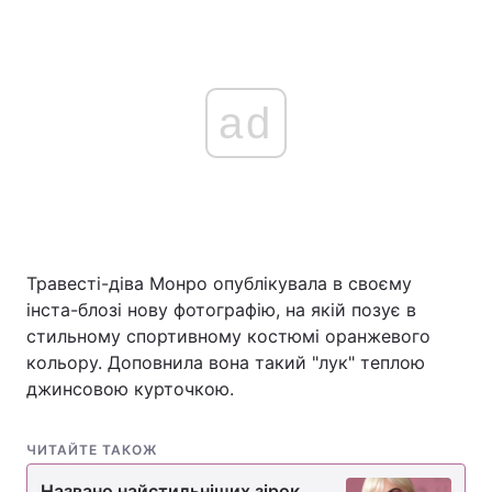
ad
Травесті-діва Монро опублікувала в своєму
інста-блозі нову фотографію, на якій позує в
стильному спортивному костюмі оранжевого
кольору. Доповнила вона такий "лук" теплою
джинсовою курточкою.
ЧИТАЙТЕ ТАКОЖ
Названо найстильніших зірок