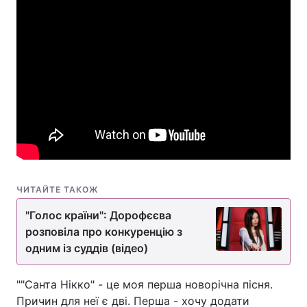
Лонгріди
Відео з Youtube
Статті
Інтерв'ю
Думки
Архів
Вакансії
Контакти
Послуги
ЧИТАЙТЕ ТАКОЖ
"Голос країни": Дорофєєва
розповіла про конкуренцію з
одним із суддів (відео)
""Санта Нікко" - це моя перша новорічна пісня.
Причин для неї є дві. Перша - хочу додати