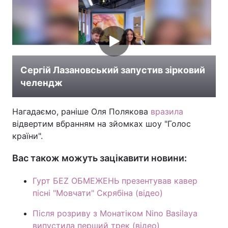
Сергій Лазановський запустив зірковий
челендж
Нагадаємо, раніше Оля Полякова
вразила
відвертим вбранням на зйомках шоу "Голос
країни".
Вас також можуть зацікавити новини:
Гурт БЕZ ОБМЕЖЕНЬ презентував кавер
пісні "Мовчати" Скрябіна (відео)
Після розриву з Монатіком Nino Basilaya
випустила перший трек (відео)