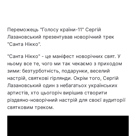
Головна
Війна
Переможець "Голосу країни-11" Сергій
Лазановський презентував новорічний трек
Україна
Політика
"Санта Нікко".
Економіка
Світ
"Санта Нікко" - це маніфест новорічних свят. У
ньому все те, чого ми так чекаємо з приходом
Спорт
Наука
зими: безтурботність, подарунки, веселий
настрій, святкові гірлянди. Окрім того, Сергій
Техно і зв'язок
Лайт
Лазановський один з небагатьох українських
артистів, хто цьогоріч вирішив створити
Зброя
Інциденти
різдвяно-новорічний настрій для своєї аудиторії
Здоров'я
Туризм
святковим треком.
Цікавинки
Погода
Екологія
Регіони