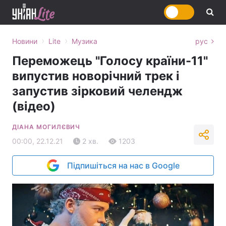
›
›
Новини
Lite
Музика
рус
Переможець "Голосу країни-11"
випустив новорічний трек і
запустив зірковий челендж
(відео)
ДІАНА МОГИЛЄВИЧ
00:00, 22.12.21
2 хв.
1203
Підпишіться на нас в Google