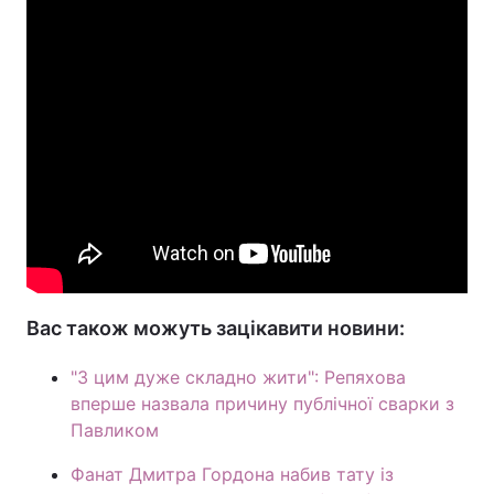
Вас також можуть зацікавити новини:
"З цим дуже складно жити": Репяхова
вперше назвала причину публічної сварки з
Павликом
Фанат Дмитра Гордона набив тату із