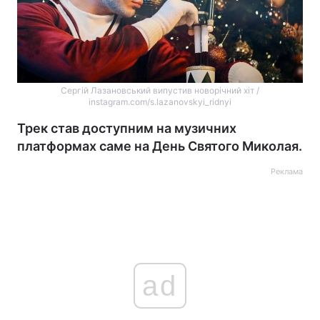
Сергій Лазановський випустив новорічний хіт /
instagram.com/s.lazanovskyi_ridnyi
Трек став доступним на музичних
платформах саме на День Святого Миколая.
Реклама
ad