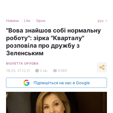
›
›
Новини
Lite
Зірки
рус
"Вова знайшов собі нормальну
роботу": зірка "Кварталу"
розповіла про дружбу з
Зеленським
ВІОЛЕТТА ОРЛОВА
18:23, 21.12.21
2 хв.
5395
Підпишіться на нас в Google