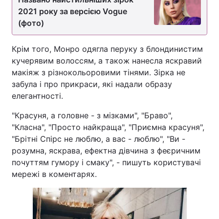
2021 року за версією Vogue
(фото)
Крім того, Монро одягла перуку з блондинистим
кучерявим волоссям, а також нанесла яскравий
макіяж з різнокольоровими тінями. Зірка не
забула і про прикраси, які надали образу
елегантності.
"Красуня, а головне - з мізками", "Браво",
"Класна", "Просто найкраща", "Приємна красуня",
"Брітні Спірс не люблю, а вас - люблю", "Ви -
розумна, яскрава, ефектна дівчина з феєричним
почуттям гумору і смаку", - пишуть користувачі
мережі в коментарях.