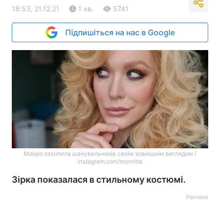
18:53, 21.12.21
1 хв.
5741
Підпишіться на нас в Google
Монро захопила шанувальників своїм зовнішнім виглядом /
instagram.com/monritta
Зірка показалася в стильному костюмі.
Реклама