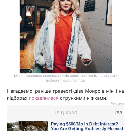
Монро захопила шанувальників своїм зовнішнім виглядом /
instagram.com/monritta
Нагадаємо, раніше травесті-діва Монро в міні і на
підборах
похвалилася
стрункими ніжками.
Реклама