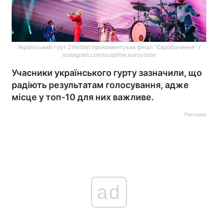
Український гурт Ziferblat прокоментував фінал "Євробачення" /
instagram.com/suspilne.eurovision
Учасники українського гурту зазначили, що
радіють результатам голосування, адже
місце у топ-10 для них важливе.
Реклама
ad