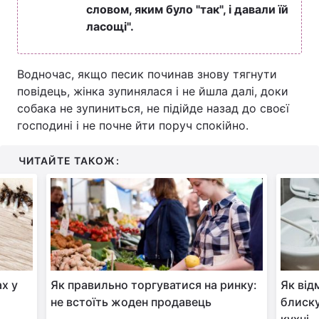
словом, яким було "так", і давали їй
ласощі".
Водночас, якщо песик починав знову тягнути
повідець, жінка зупинялася і не йшла далі, доки
собака не зупиниться, не підійде назад до своєї
господині і не почне йти поруч спокійно.
ЧИТАЙТЕ ТАКОЖ:
х у
Як правильно торгуватися на ринку:
Як від
не встоїть жоден продавець
блиску