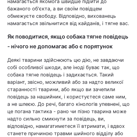
намагається якомога швидше підійти до
бажаного об'єкта, а ви своїм повідцем
обмежуєте свободу. Відповідно, вихованець
намагається звільнитися від кайданів, і тягне вас.
Як поводитися, якщо собака тягне повідець
- нічого не допомагає або є порятунок
Деякі тварини здійснюють цю дію, не завдаючи
собі особливої шкоди, але іноді буває так, що
собака тягне повідець і задихається. Такий
варіант, звісно, можливий або за надто великої
старанності тварини, або якщо ви зачепили
повідець за нашийник, і користуєтеся саме ним,
а не шлеєю. До речі, багато кінологів упевнені, що
це погана тактика - рано чи пізно тварина може
надто сильно смикнути за повідець, ви,
відповідно, намагатиметеся її втримати, і вдвох
станете причиною травми шийного відділу або