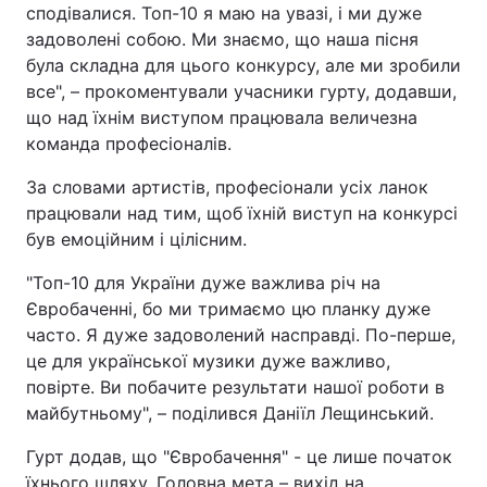
сподівалися. Топ-10 я маю на увазі, і ми дуже
Лонгріди
задоволені собою. Ми знаємо, що наша пісня
була складна для цього конкурсу, але ми зробили
все", – прокоментували учасники гурту, додавши,
Відео з Youtube
Статті
що над їхнім виступом працювала величезна
команда професіоналів.
Інтерв'ю
Думки
За словами артистів, професіонали усіх ланок
Архів
Вакансії
працювали над тим, щоб їхній виступ на конкурсі
був емоційним і цілісним.
Контакти
"Топ-10 для України дуже важлива річ на
Послуги
Євробаченні, бо ми тримаємо цю планку дуже
часто. Я дуже задоволений насправді. По-перше,
це для української музики дуже важливо,
повірте. Ви побачите результати нашої роботи в
майбутньому", – поділився Даніїл Лещинський.
Гурт додав, що "Євробачення" - це лише початок
їхнього шляху. Головна мета – вихід на