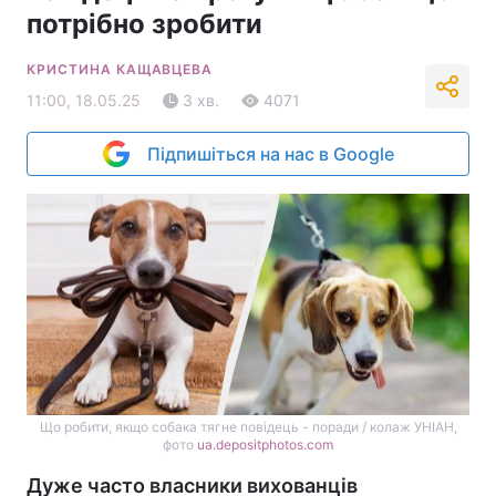
потрібно зробити
КРИСТИНА КАЩАВЦЕВА
11:00, 18.05.25
3 хв.
4071
Підпишіться на нас в Google
Що робити, якщо собака тягне повідець - поради / колаж УНІАН,
фото
ua.depositphotos.com
Дуже часто власники вихованців