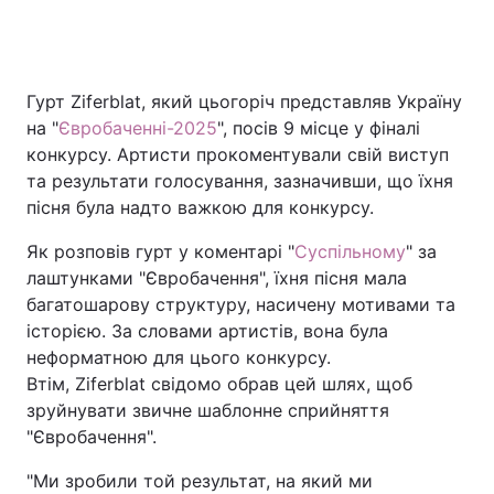
Головна
Війна
Гурт Ziferblat, який цьогоріч представляв Україну
на "
Євробаченні-2025
", посів 9 місце у фіналі
Україна
Політика
конкурсу. Артисти прокоментували свій виступ
та результати голосування, зазначивши, що їхня
Економіка
Світ
пісня була надто важкою для конкурсу.
Спорт
Наука
Як розповів гурт у коментарі "
Суспільному
" за
лаштунками "Євробачення", їхня пісня мала
Техно і зв'язок
Лайт
багатошарову структуру, насичену мотивами та
історією. За словами артистів, вона була
Зброя
Інциденти
неформатною для цього конкурсу.
Втім, Ziferblat свідомо обрав цей шлях, щоб
Здоров'я
Туризм
зруйнувати звичне шаблонне сприйняття
Цікавинки
Погода
"Євробачення".
"Ми зробили той результат, на який ми
Екологія
Регіони