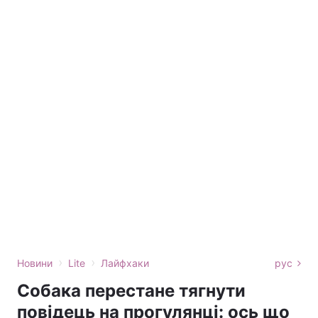
›
›
Новини
Lite
Лайфхаки
рус
Собака перестане тягнути
повідець на прогулянці: ось що