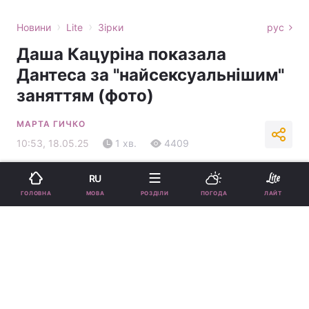
›
›
Новини
Lite
Зірки
рус
Даша Кацуріна показала
Дантеса за "найсексуальнішим"
заняттям (фото)
МАРТА ГИЧКО
10:53, 18.05.25
1 хв.
4409
Підпишіться на нас в Google
RU
МОВА
ГОЛОВНА
РОЗДІЛИ
ПОГОДА
ЛАЙТ