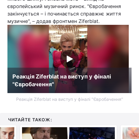
європейський музичний ринок. "Євробачення
Тема оформлення
закінчується – і починається справжнє життя
музичне", – додав фронтмен Ziferblat.
Реакція Ziferblat на виступ у фіналі
"Євробачення"
Реакція Ziferblat на виступ у фіналі "Євробачення"
ЧИТАЙТЕ ТАКОЖ: