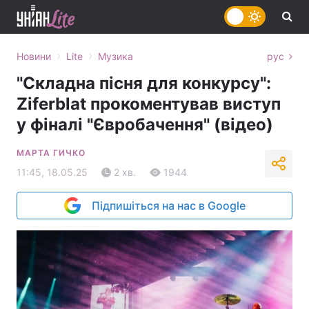
›
›
Новини
Lite
Музика
рус
"Складна пісня для конкурсу":
Ziferblat прокоментував виступ
у фіналі "Євробачення" (відео)
МАРТА ГИЧКО
11:45, 18.05.25
2 хв.
1944
Підпишіться на нас в Google