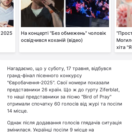
у 2025
На концерті "Без обмежень" чоловік
"Прост
и
освідчився коханій (відео)
Могил
хіта "Я
Нагадаємо, що у суботу, 17 травня, відбувся
гранд-фінал пісенного конкурсу
"Євробачення-2025". Свої номери показали
представники 26 країн. Що ж до гурту Ziferblat,
то наші представники за пісню "Bird of Pray"
отримали спочатку 60 голосів від журі та посіли
14 місце.
Однак після додавання голосів глядачів ситуація
змінилася. Українці посіли 9 місце на