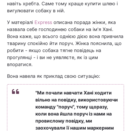
навіть хребта. Саме тому краще купити шлею і
вигулювати собаку в ній.
У матеріалі
Express
описана порада жінки, яка
назвала себе господинею собаки на ім'я Хані.
Вона каже, що всього однією дією вона привчила
тварину спокійно йти поруч. Жінка пояснила, що
робити - якщо собака тягне повідець на
прогулянці - і ви не уявляєте, як із цим
впоратися.
Вона навела як приклад свою ситуацію:
"Ми почали навчати Хані ходити
вільно на повідку, використовуючи
команду "поруч", тому щоразу,
коли вона йшла поруч із нами на
провислому повідку, ми
заохочували її нашим маркерним