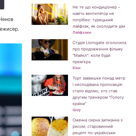
Не те що кондиціонер –
навіть вентилятор не
 Ненов
потрібен: турецький
лайфхак, як охолодити дім
режисер.
Лайфхаки
Студія Lionsgate оголосила
про продовження фільму
"Майкл": коли буде
прем'єра
Кіно
Торт заввишки понад метр
і несподівана пропозиція:
стало відомо, хто став
другим тренером "Голосу
країни"
Шоу
Смачна сирна запіканка з
рисом: старовинний
рецепт по-українськи