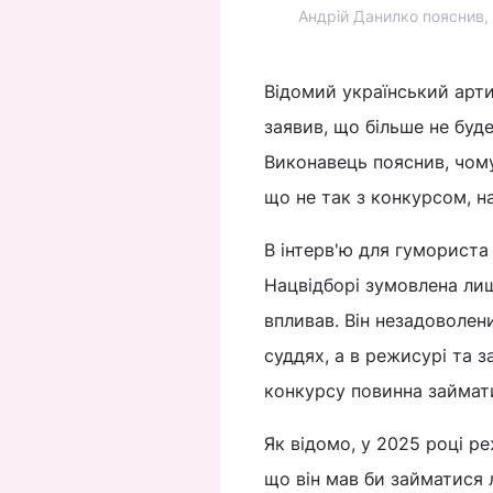
Андрій Данилко пояснив,
Відомий український арт
заявив, що більше не буд
Виконавець пояснив, чому 
що не так з конкурсом, н
В інтерв'ю для гумориста 
Нацвідборі зумовлена лиш
впливав. Він незадоволен
суддях, а в режисурі та 
конкурсу повинна займат
Як відомо, у 2025 році р
що він мав би займатися 