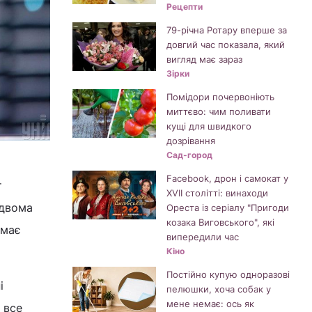
Рецепти
79-річна Ротару вперше за
довгий час показала, який
вигляд має зараз
Зірки
Помідори почервоніють
миттєво: чим поливати
кущі для швидкого
дозрівання
Сад-город
Facebook, дрон і самокат у
т
XVII столітті: винаходи
 двома
Ореста із серіалу "Пригоди
козака Виговського", які
емає
випередили час
Кіно
Постійно купую одноразові
і
пелюшки, хоча собак у
мене немає: ось як
 все