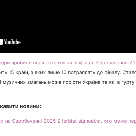
ери зробили перші ставки на півфінал "Євробачення-20
ть 15 країн, з яких лише 10 потраплять до фіналу. Стал
 музичних змагань може посісти Україна та які в гурту Z
кавити новини:
и на Євробаченні-2025 Ziferblat відповіли, хто може п