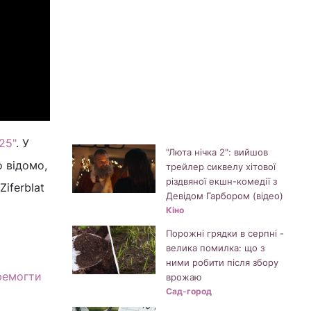
25"
. У
"Люта нічка 2": вийшов
о відомо,
трейлер сиквелу хітової
різдвяної екшн-комедії з
iferblat
Девідом Гарбором (відео)
Кіно
Порожні грядки в серпні -
велика помилка: що з
ними робити після збору
еремогти
врожаю
Сад-город