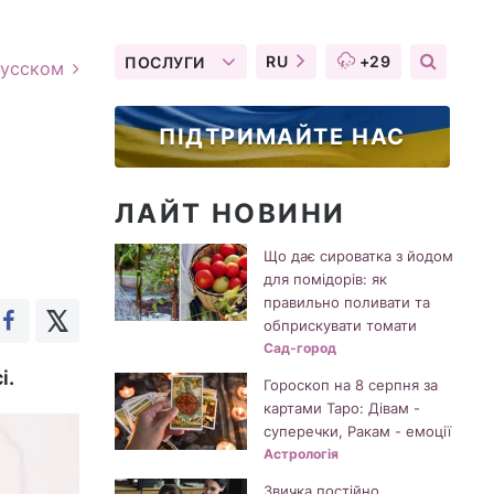
RU
+29
ПОСЛУГИ
русском
ПІДТРИМАЙТЕ НАС
ЛАЙТ НОВИНИ
Що дає сироватка з йодом
для помідорів: як
правильно поливати та
обприскувати томати
Сад-город
і.
Гороскоп на 8 серпня за
картами Таро: Дівам -
суперечки, Ракам - емоції
Астрологія
Звичка постійно