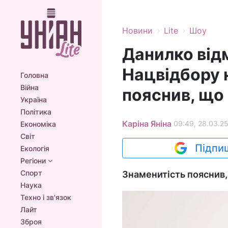
›
›
Новини
Lite
Шоу
Данилко від
Нацвідбору 
Головна
Війна
пояснив, що 
Україна
Політика
Каріна Яніна
09:49, 28.03.2
Економіка
Світ
Підпиш
Екологія
Регіони
Спорт
Знаменитість пояснив, 
Наука
Техно і зв'язок
Лайт
Зброя