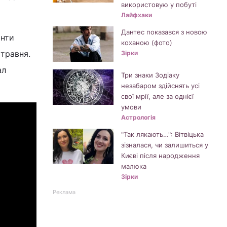
використовую у побуті
Лайфхаки
Дантес показався з новою
анти
коханою (фото)
 травня.
Зірки
ал
Три знаки Зодіаку
незабаром здійснять усі
свої мрії, але за однієї
умови
Астрологія
"Так лякають…": Вітвіцька
зізналася, чи залишиться у
Києві після народження
малюка
Зірки
Реклама