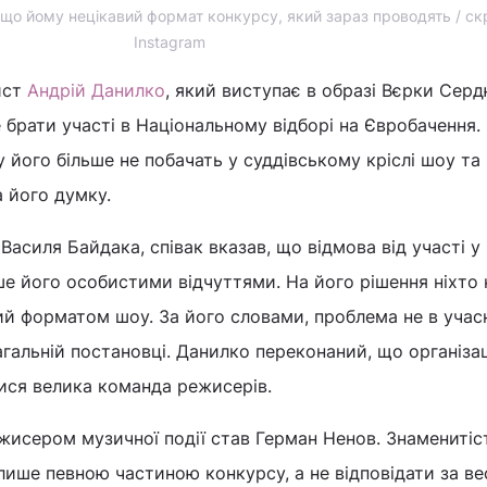
 що йому нецікавий формат конкурсу, який зараз проводять / ск
Instagram
ист
Андрій Данилко
, який виступає в образі Вєрки Серд
е брати участі в Національному відборі на Євробачення.
його більше не побачать у суддівському кріслі шоу та 
а його думку.
Василя Байдака, співак вказав, що відмова від участі у
е його особистими відчуттями. На його рішення ніхто 
ий форматом шоу. За його словами, проблема не в учас
загальній постановці. Данилко переконаний, що організа
ися велика команда режисерів.
ежисером музичної події став Герман Ненов. Знаменитіс
лише певною частиною конкурсу, а не відповідати за ве