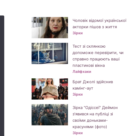
Чоловік відомої української
акторки пішов з життя
Зірки
Тест зі склянкою
допоможе перевірити, чи
справно працюють ваші
пластикові вікна
Лайфхаки
Брат Джолі здійснив
камінг-аут
Зірки
Зірка "Одіссеї" Деймон
з'явився на публіці зі
своїми доньками-
красунями (фото)
Зірки