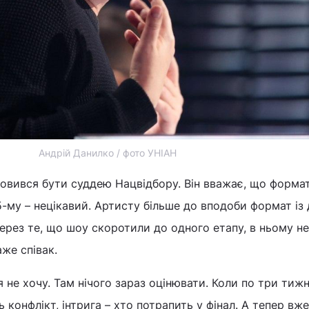
Андрій Данилко / фото УНІАН
мовився бути суддею Нацвідбору. Він вважає, що форма
5-му – нецікавий. Артисту більше до вподоби формат із
Через те, що шоу скоротили до одного етапу, в ньому н
аже співак.
 я не хочу. Там нічого зараз оцінювати. Коли по три тижн
ь конфлікт, інтрига – хто потрапить у фінал. А тепер вже