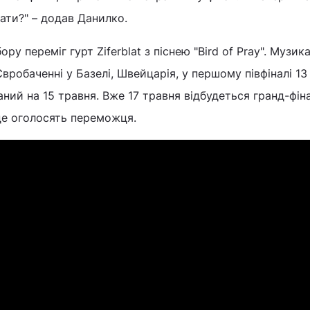
ати?" – додав Данилко.
ору переміг гурт Ziferblat з піснею "Bird of Pray". Музик
вробаченні у Базелі, Швейцарія, у першому півфіналі 13
аний на 15 травня. Вже 17 травня відбудеться гранд-фін
де оголосять переможця.