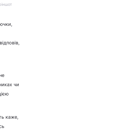
ріншот
ючки,
відповів,
не
никах чи
цією
ть каже,
сь