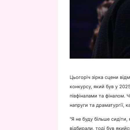
Цьогоріч зірка сцени від
конкурсу, який був у 202
півфіналами та фіналом. 
напруги та драматургії, к
"Я не буду більше сидіти,
відбирали, тоді був якийс