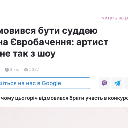
читать на 
мовився бути суддею
на Євробачення: артист
не так з шоу
5
3 хв.
5387
іться на нас в Google
чому цьогоріч відмовився брати участь в конкурс