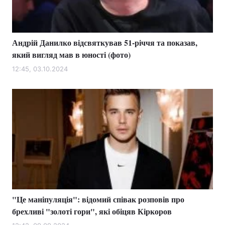
Андрій Данилко відсвяткував 51-річчя та показав,
який вигляд мав в юності (фото)
12:45, 03.10.2024
"Це маніпуляція": відомий співак розповів про
брехливі "золоті гори", які обіцяв Кіркоров