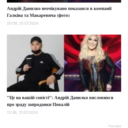
Андрій Данилко неочікувано показався в компанії
Галкіна та Макаревича (фото)
20:09, 31.07.2024
"Це на вашій совісті": Андрій Данилко висловився
про зраду запроданки Повалій
13:38, 31.07.2024
Реклама