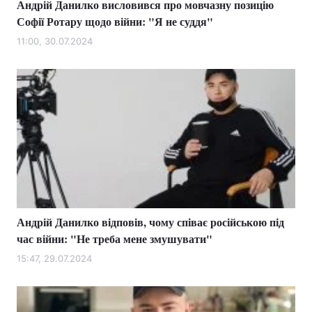
Андрій Данилко висловився про мовчазну позицію
Софії Ротару щодо війни: "Я не суддя"
11:00, 30.07.2024
Андрій Данилко відповів, чому співає російською під
час війни: "Не треба мене змушувати"
15:47, 29.07.2024