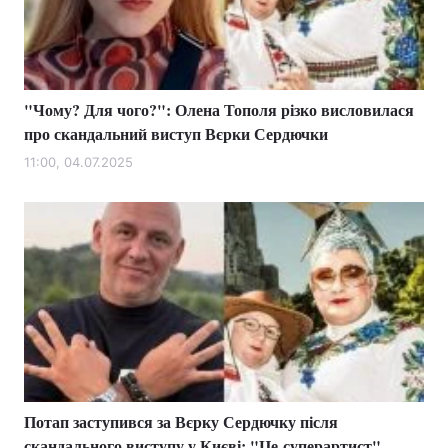
"Чому? Для чого?": Олена Тополя різко висловилася
про скандальний виступ Вєрки Сердючки
11:00, 04.07.2025
Потап заступився за Вєрку Сердючку після
скандального виступу у Києві: "Це суперартист"