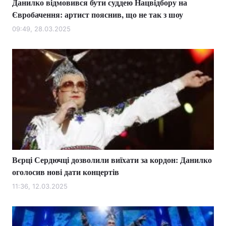
Данилко відмовився бути суддею Нацвідбору на
Євробачення: артист пояснив, що не так з шоу
09:49, 28.03.2025
Вєрці Сердючці дозволили виїхати за кордон: Данилко
оголосив нові дати концертів
11:36, 12.03.2025