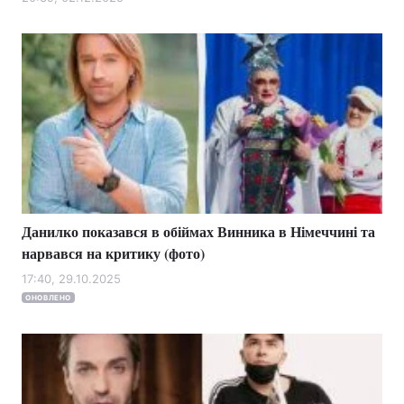
Лонгріди
Відео з Youtube
Статті
Інтерв'ю
Думки
Архів
Вакансії
Контакти
Данилко показався в обіймах Винника в Німеччині та
Послуги
нарвався на критику (фото)
17:40, 29.10.2025
ОНОВЛЕНО