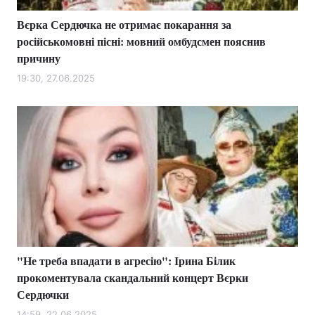
Вєрка Сердючка не отримає покарання за
російськомовні пісні: мовний омбудсмен пояснив
причину
19:30, 27.06.2025
"Не треба впадати в агресію": Ірина Білик
прокоментувала скандальний концерт Вєрки
Сердючки
14:59, 22.06.2025