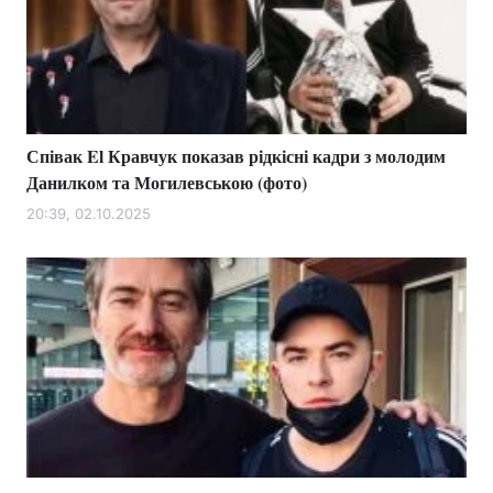
Тема оформлення
Співак El Кравчук показав рідкісні кадри з молодим
Данилком та Могилевською (фото)
20:39, 02.10.2025