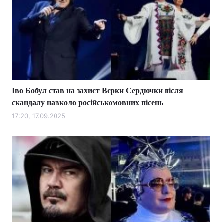
Іво Бобул став на захист Вєрки Сердючки після
скандалу навколо російськомовних пісень
17:20, 17.09.2025