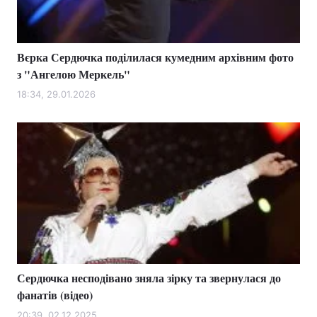
Вєрка Сердючка поділилася кумедним архівним фото
Головна
Війна
з "Ангелою Меркель"
Україна
Політика
18:34, 29.01.2026
Економіка
Світ
Спорт
Наука
Техно і зв'язок
Лайт
Зброя
Інциденти
Здоров'я
Туризм
Сердючка несподівано зняла зірку та звернулася до
Цікавинки
Погода
фанатів (відео)
Екологія
Регіони
20:39, 02.12.2025