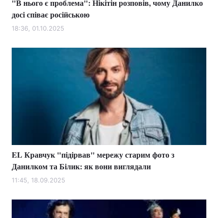
"В нього є проблема": Нікітін розповів, чому Данилко
досі співає російською
18:36, 01.10.2025
EL Кравчук "підірвав" мережу старим фото з
Данилком та Білик: як вони виглядали
11:45, 18.09.2025