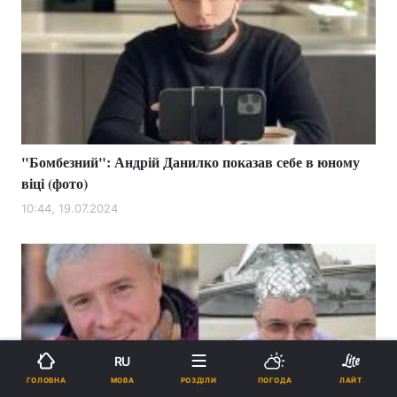
"Бомбезний": Андрій Данилко показав себе в юному
віці (фото)
10:44, 19.07.2024
RU
МОВА
ГОЛОВНА
РОЗДІЛИ
ПОГОДА
ЛАЙТ