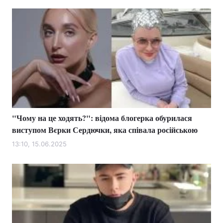
"Чому на це ходять?": відома блогерка обурилася
виступом Вєрки Сердючки, яка співала російською
13:10, 15.06.2025