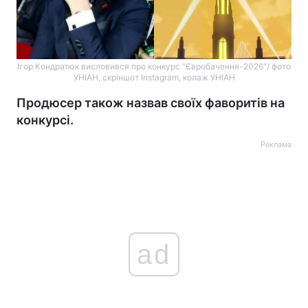
Ігор Кондратюк висловився про конкурс "Євробачення-2026"/ фото
УНІАН, скріншот Instagram, колаж УНІАН
Продюсер також назвав своїх фаворитів на
конкурсі.
Реклама
ad