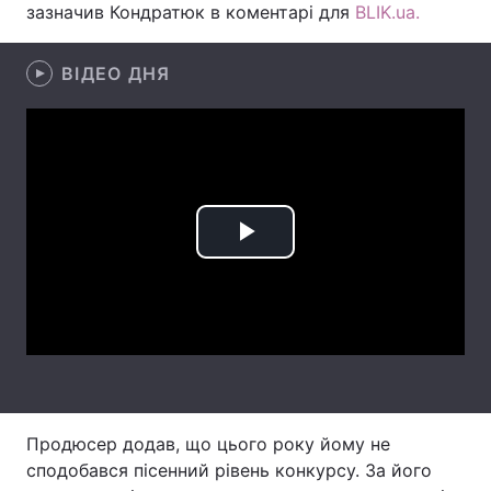
зазначив Кондратюк в коментарі для
BLIK.ua.
Лонгріди
ВІДЕО ДНЯ
Відео з Youtube
Статті
Інтерв'ю
Думки
Архів
Вакансії
Контакти
Play
Послуги
Video
Продюсер додав, що цього року йому не
сподобався пісенний рівень конкурсу. За його