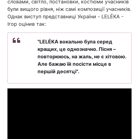
словами, світло, постановки, костюми учасників
були вищого рівня, ніж самі композиції учасників.
Тема оформлення
Однак виступ представниці України - LELÉKA -
Ігор оцінив так:
"LELÉKA вокально була серед
кращих, це однозначно. Пісня –
повторююсь, на жаль, не є хітовою.
Але бажаю їй посісти місце в
першій десятці".