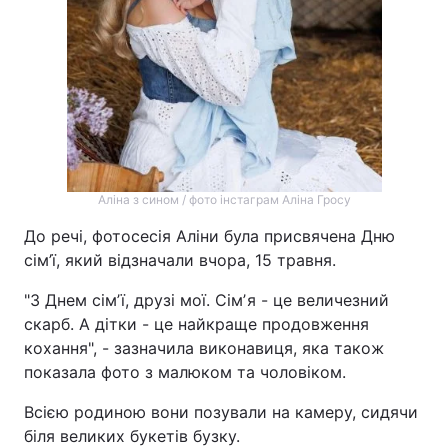
Аліна з сином / фото інстаграм Аліна Гросу
До речі, фотосесія Аліни була присвячена Дню
сім’ї, який відзначали вчора, 15 травня.
"З Днем сімʼї, друзі мої. Сімʼя - це величезний
скарб. А дітки - це найкраще продовження
кохання", - зазначила виконавиця, яка також
показала фото з малюком та чоловіком.
Всією родиною вони позували на камеру, сидячи
біля великих букетів бузку.