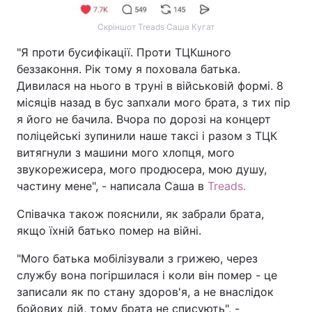
Скріншот Treads Саша Кугат
"Я проти бусифікації. Проти ТЦКшного
беззаконня. Рік тому я поховала батька.
Дивилася на нього в труні в військовій формі. 8
місяців назад в бус запхали мого брата, з тих пір
я його не бачила. Вчора по дорозі на концерт
поліцейські зупинили наше таксі і разом з ТЦК
витягнули з машини мого хлопця, мого
звукорежисера, мого продюсера, мою душу,
частину мене", - написала Саша в
Treads.
Співачка також пояснили, як забрали брата,
якщо їхній батько помер на війні.
"Мого батька мобілізували з грижею, через
службу вона погіршилася і коли він помер - це
записали як по стану здоров'я, а не внаслідок
бойових дій, тому брата не списують", -