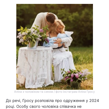
Аліна з чоловіком та сином / фото інстаграм Аліна Гросу
До речі, Гросу розповіла про одруження у 2024
році. Особу свого чоловіка співачка не