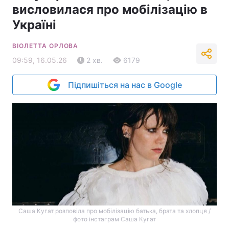
висловилася про мобілізацію в
Україні
ВІОЛЕТТА ОРЛОВА
09:59, 16.05.26
2 хв.
6179
Підпишіться на нас в Google
Саша Кугат розповіла про мобілізацію батька, брата та хлопця /
фото інстаграм Саша Кугат