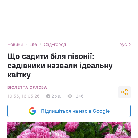
›
›
Новини
Lite
Сад-город
рус
Що садити біля півонії:
садівники назвали ідеальну
квітку
ВІОЛЕТТА ОРЛОВА
10:55, 16.05.26
2 хв.
12461
Підпишіться на нас в Google