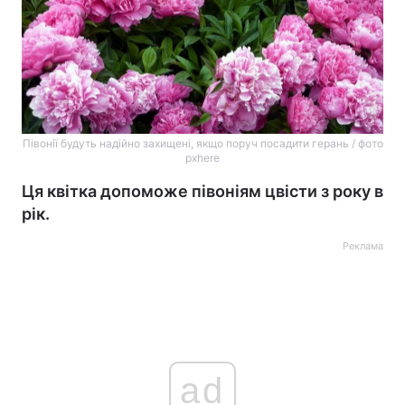
Півонії будуть надійно захищені, якщо поруч посадити герань / фото
pxhere
Ця квітка допоможе півоніям цвісти з року в
рік.
Реклама
ad