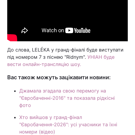
До слова, LELÉKA у гранд-фіналі буде виступати
під номером 7 з піснею "Ridnym".
УНІАН буде
вести онлайн-трансляцію шоу.
Вас також можуть зацікавити новини:
Джамала згадала свою перемогу на
"Євробаченні-2016" та показала рідкісні
фото
Хто вийшов у гранд-фінал
"Євробачення-2026": усі учасники та їхні
номери (відео)