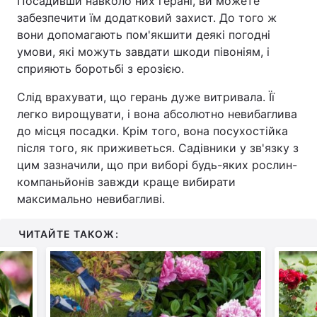
Посадивши навколо них герані, ви можете
забезпечити їм додатковий захист. До того ж
вони допомагають пом'якшити деякі погодні
умови, які можуть завдати шкоди півоніям, і
сприяють боротьбі з ерозією.
Слід врахувати, що герань дуже витривала. Її
легко вирощувати, і вона абсолютно невибаглива
до місця посадки. Крім того, вона посухостійка
після того, як приживеться. Садівники у зв'язку з
цим зазначили, що при виборі будь-яких рослин-
компаньйонів завжди краще вибирати
максимально невибагливі.
ЧИТАЙТЕ ТАКОЖ: