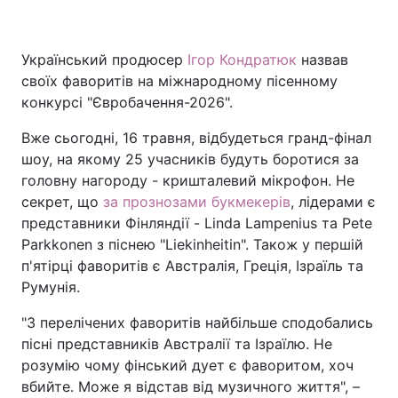
Український продюсер
Ігор Кондратюк
назвав
Головна
Війна
своїх фаворитів на міжнародному пісенному
конкурсі "Євробачення-2026".
Україна
Політика
Вже сьогодні, 16 травня, відбудеться гранд-фінал
Економіка
Світ
шоу, на якому 25 учасників будуть боротися за
головну нагороду - кришталевий мікрофон. Не
Спорт
Наука
секрет, що
за прознозами букмекерів
, лідерами є
представники Фінляндії - Linda Lampenius та Pete
Техно і зв'язок
Лайт
Parkkonen з піснею "Liekinheitin". Також у першій
п'ятірці фаворитів є Австралія, Греція, Ізраїль та
Зброя
Інциденти
Румунія.
Здоров'я
Туризм
"З перелічених фаворитів найбільше сподобались
пісні представників Австралії та Ізраїлю. Не
Цікавинки
Погода
розумію чому фінський дует є фаворитом, хоч
вбийте. Може я відстав від музичного життя", –
Екологія
Регіони