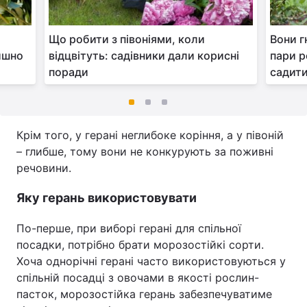
Що робити з півоніями, коли
Вони г
пишно
відцвітуть: садівники дали корисні
пари 
поради
садити
Крім того, у герані неглибоке коріння, а у півоній
– глибше, тому вони не конкурують за поживні
речовини.
Яку герань використовувати
По-перше, при виборі герані для спільної
посадки, потрібно брати морозостійкі сорти.
Хоча однорічні герані часто використовуються у
спільній посадці з овочами в якості рослин-
пасток, морозостійка герань забезпечуватиме