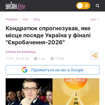
›
›
Новини
Lite
Шоу
рус
Кондратюк спрогнозував, яке
місце посяде Україна у фіналі
"Євробачення-2026"
АЛІНА КОЛОМІЄЦЬ
11:10, 16.05.26
2 хв.
17160
Підпишіться на нас в Google