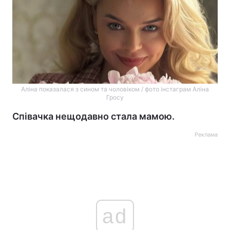
Аліна показалася з сином та чоловіком / фото інстаграм Аліна
Гросу
Співачка нещодавно стала мамою.
Реклама
ad