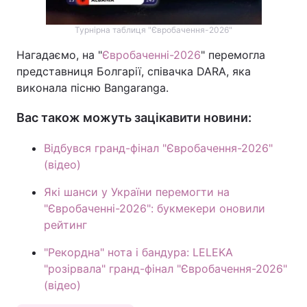
Тема оформлення
Турнірна таблиця "Євробачення-2026"
Нагадаємо, на "
Євробаченні-2026
" перемогла
представниця Болгарії, співачка DARA, яка
виконала пісню Bangaranga.
Вас також можуть зацікавити новини:
Відбувся гранд-фінал "Євробачення-2026"
(відео)
Які шанси у України перемогти на
"Євробаченні-2026": букмекери оновили
рейтинг
"Рекордна" нота і бандура: LELEKA
"розірвала" гранд-фінал "Євробачення-2026"
(відео)