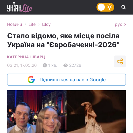
›
›
Новини
Lite
Шоу
рус
Стало відомо, яке місце посіла
Україна на "Євробаченні-2026"
КАТЕРИНА ШВАРЦ
03:21, 17.05.26
1 хв.
22726
Підпишіться на нас в Google