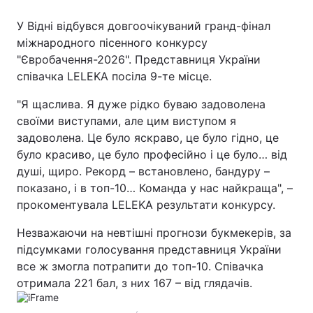
У Відні відбувся довгоочікуваний гранд-фінал
міжнародного пісенного конкурсу
"Євробачення-2026". Представниця України
Головна
Війна
співачка LELEKA посіла 9-те місце.
Україна
Політика
"Я щаслива. Я дуже рідко буваю задоволена
своїми виступами, але цим виступом я
Економіка
Світ
задоволена. Це було яскраво, це було гідно, це
Спорт
Наука
було красиво, це було професійно і це було… від
душі, щиро. Рекорд – встановлено, бандуру –
Техно і зв'язок
Лайт
показано, і в топ-10… Команда у нас найкраща", –
прокоментувала LELEKA результати конкурсу.
Зброя
Інциденти
Незважаючи на невтішні прогнози букмекерів, за
Здоров'я
Туризм
підсумками голосування представниця України
все ж змогла потрапити до топ-10. Співачка
Цікавинки
Погода
отримала 221 бал, з них 167 – від глядачів.
Екологія
Регіони