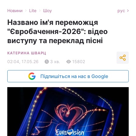
›
›
Новини
Lite
Шоу
рус
Названо ім'я переможця
"Євробачення-2026": відео
виступу та переклад пісні
КАТЕРИНА ШВАРЦ
02:04, 17.05.26
3 хв.
15802
Підпишіться на нас в Google