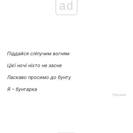
ad
Піддайся сліпучим вогням
Цієї ночі ніхто не засне
Ласкаво просимо до бунту
Я – бунтарка
Реклама