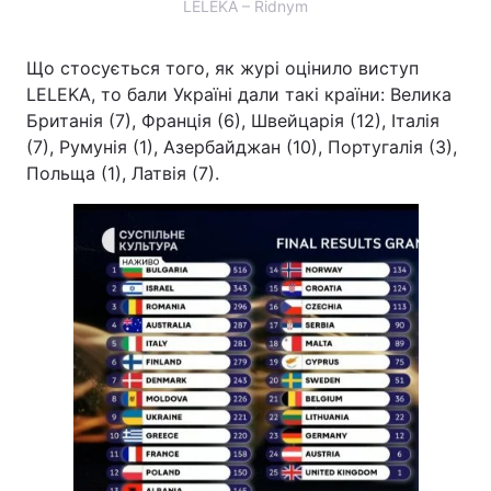
LELÉKA – Ridnym
Лонгріди
Що стосується того, як журі оцінило виступ
LELEKA, то бали Україні дали такі країни: Велика
Відео з Youtube
Статті
Британія (7), Франція (6), Швейцарія (12), Італія
(7), Румунія (1), Азербайджан (10), Португалія (3),
Інтерв'ю
Думки
Польща (1), Латвія (7).
Архів
Вакансії
Контакти
Послуги