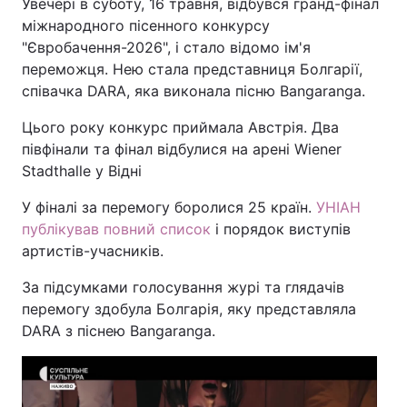
Увечері в суботу, 16 травня, відбувся гранд-фінал
міжнародного пісенного конкурсу
"Євробачення-2026", і стало відомо ім'я
переможця. Нею стала представниця Болгарії,
співачка DARA, яка виконала пісню Bangaranga.
Цього року конкурс приймала Австрія. Два
півфінали та фінал відбулися на арені Wiener
Stadthalle у Відні
У фіналі за перемогу боролися 25 країн.
УНІАН
публікував повний список
і порядок виступів
артистів-учасників.
За підсумками голосування журі та глядачів
перемогу здобула Болгарія, яку представляла
DARA з піснею Bangaranga.