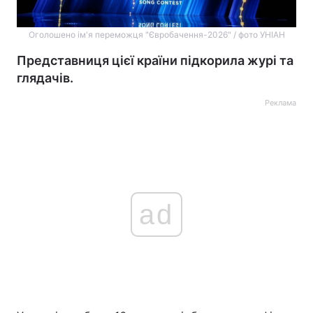
Оголошено ім'я переможця "Євробачення-2026" / фото УНІАН
Представниця цієї країни підкорила журі та
глядачів.
Реклама
ad