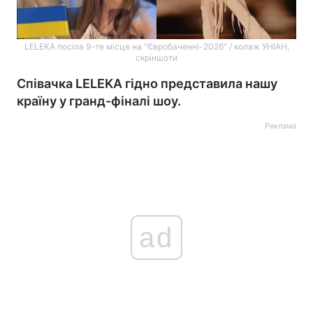
LELEKA посіла 9-те місце на "Євробаченні-2026" / колаж УНІАН,
скріншоти
Співачка LELEKA гідно представила нашу
країну у гранд-фіналі шоу.
Реклама
ad