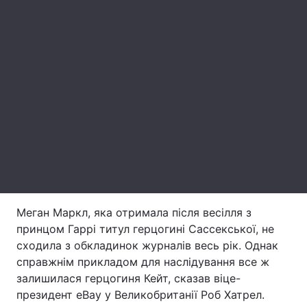
Лонгріди
Відео з Youtube
Статті
Інтерв'ю
Думки
Архів
Вакансії
Контакти
Послуги
Меган Маркл, яка отримала після весілля з
принцом Гаррі титул герцогині Сассекської, не
сходила з обкладинок журналів весь рік. Однак
справжнім прикладом для наслідування все ж
залишилася герцогиня Кейт, сказав віце-
президент eBay у Великобританії Роб Хатрел.