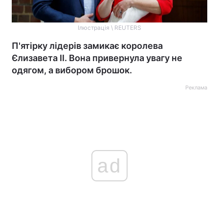
Ілюстрація \ REUTERS
П'ятірку лідерів замикає королева
Єлизавета II. Вона привернула увагу не
одягом, а вибором брошок.
Реклама
ad