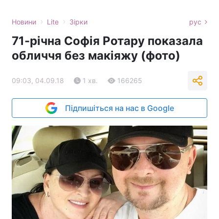
›
›
Новини
Lite
Зірки
рус
71-річна Софія Ротару показала
обличчя без макіяжу (фото)
09:03, 04.09.18
1 хв.
166265
Підпишіться на нас в Google