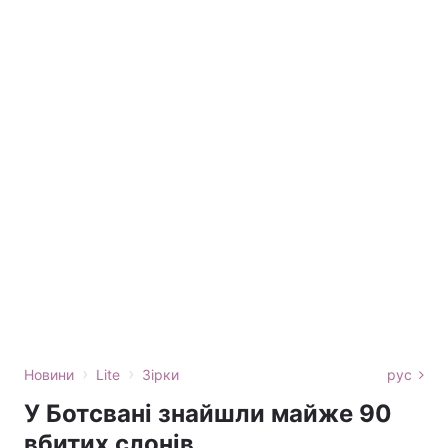
›
›
Новини
Lite
Зірки
рус
У Ботсвані знайшли майже 90
вбитих слонів