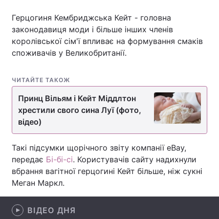
Герцогиня Кембриджська Кейт - головна
законодавиця моди і більше інших членів
королівської сім'ї впливає на формування смаків
Головна
Війна
споживачів у Великобританії.
Україна
Політика
ЧИТАЙТЕ ТАКОЖ
Економіка
Світ
Принц Вільям і Кейт Міддлтон
Спорт
Наука
хрестили свого сина Луї (фото,
відео)
Техно і зв'язок
Лайт
Такі підсумки щорічного звіту компанії eBay,
Зброя
Інциденти
передає
Бі-бі-сі
. Користувачів сайту надихнули
вбрання вагітної герцогині Кейт більше, ніж сукні
Здоров'я
Туризм
Меган Маркл.
Цікавинки
Погода
ВІДЕО ДНЯ
Екологія
Регіони