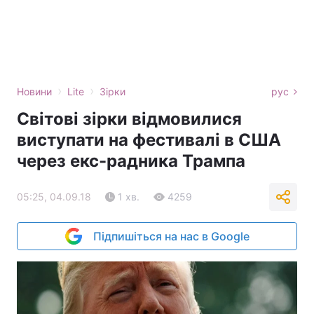
›
›
Новини
Lite
Зірки
рус
Світові зірки відмовилися
виступати на фестивалі в США
через екс-радника Трампа
05:25, 04.09.18
1 хв.
4259
Підпишіться на нас в Google