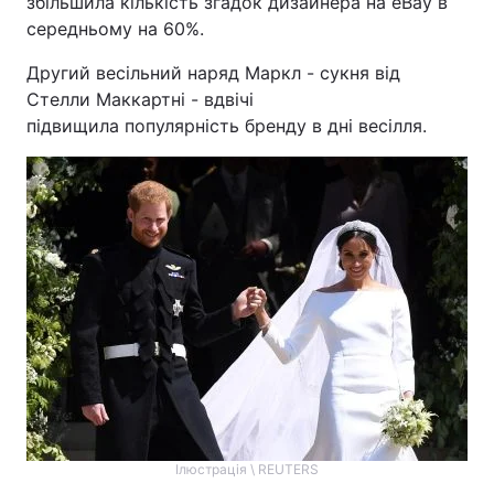
збільшила кількість згадок дизайнера на eBay в
середньому на 60%.
Другий весільний наряд Маркл - сукня від
Стелли Маккартні - вдвічі
підвищила популярність бренду в дні весілля.
Ілюстрація \ REUTERS