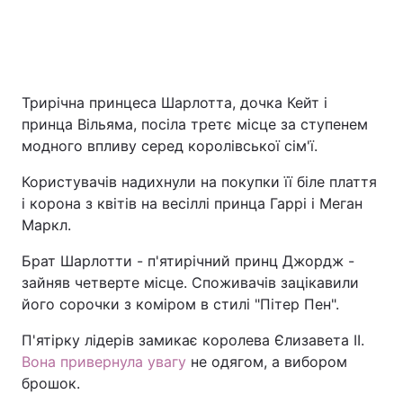
Трирічна принцеса Шарлотта, дочка Кейт і
принца Вільяма, посіла третє місце за ступенем
модного впливу серед королівської сім'ї.
Користувачів надихнули на покупки її біле плаття
і корона з квітів на весіллі принца Гаррі і Меган
Маркл.
Брат Шарлотти - п'ятирічний принц Джордж -
зайняв четверте місце. Споживачів зацікавили
його сорочки з коміром в стилі "Пітер Пен".
П'ятірку лідерів замикає королева Єлизавета II.
Вона привернула увагу
не одягом, а вибором
брошок.