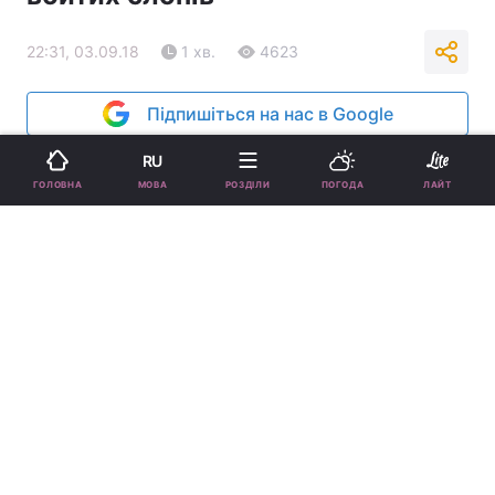
22:31, 03.09.18
1 хв.
4623
Підпишіться на нас в Google
RU
МОВА
ГОЛОВНА
РОЗДІЛИ
ПОГОДА
ЛАЙТ
REUTERS
Як зазначається, у більшості тварин
відсутні бивні.
Реклама