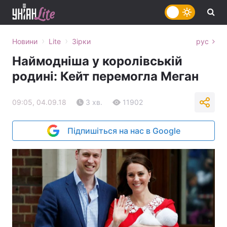
›
›
Новини
Lite
Зірки
рус
Наймодніша у королівській
родині: Кейт перемогла Меган
09:05, 04.09.18
3 хв.
11902
Підпишіться на нас в Google