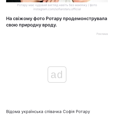
Ротару має чудовий вигляд навіть без макіяжу / фото
instagram.com/sofiarotaru.official
На свіжому фото Ротару продемонструвала
свою природну вроду.
Реклама
ad
Відома українська співачка Софія Ротару