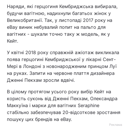
Наряди, які герцогиня Кембриджська вибирала,
Тема оформлення
будучи вагітною, надихнули багатьох жінок у
Великобританії. Так, у листопаді 2017 року на
eBay виник небувалий попит на пальто для
вагітних - шукали точно таку ж модель, як у
Кейт.
У квітні 2018 року справжній ажіотаж викликала
поява герцогині Кембриджської у лікарні Сент-
Мері в Лондоні з новонародженим принцом Луї
на руках. Запити на червоне плаття дизайнера
Дженні Пекхам зросли вдвічі.
В цілому протягом усього року вибір Кейт на
користь суконь від Дженні Пекхам, Олександра
Маккуїна і марки для вагітних Seraphine
стабільно забезпечував 20-відсоткове зростання
пошуку цих брендів на eBay.
Реклама