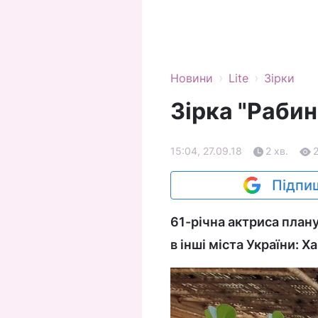
›
›
Новини
Lite
Зірки
Зірка "Рабин
15:04, 27.09.18
2 хв.
Підпиш
61-річна актриса плану
в інші міста України: Х