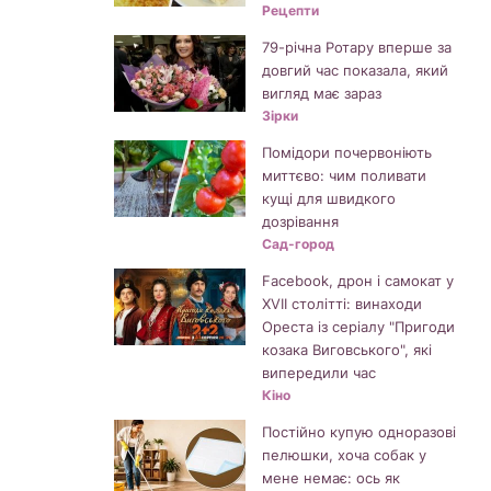
Рецепти
79-річна Ротару вперше за
довгий час показала, який
вигляд має зараз
Зірки
Помідори почервоніють
миттєво: чим поливати
кущі для швидкого
дозрівання
Сад-город
Facebook, дрон і самокат у
XVII столітті: винаходи
Ореста із серіалу "Пригоди
козака Виговського", які
випередили час
Кіно
Постійно купую одноразові
пелюшки, хоча собак у
мене немає: ось як