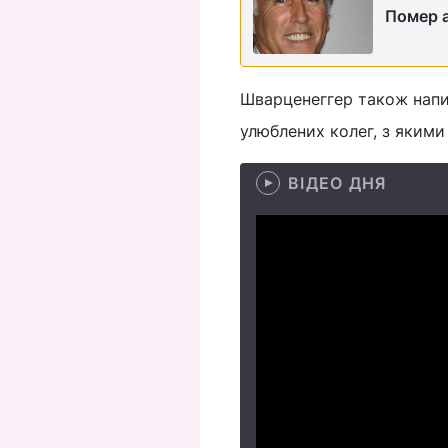
Помер а
Шварценеггер також напис
улюблених колег, з якими 
ВІДЕО ДНЯ