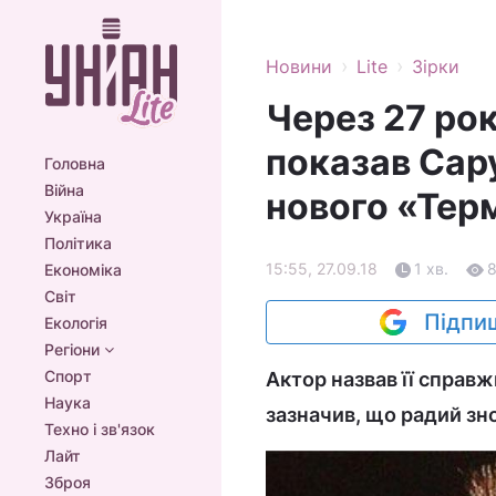
›
›
Новини
Lite
Зірки
Через 27 ро
показав Сару
Головна
Війна
нового «Тер
Україна
Політика
15:55, 27.09.18
1 хв.
Економіка
Світ
Підпиш
Екологія
Регіони
Спорт
Актор назвав її спра
Наука
зазначив, що радий зно
Техно і зв'язок
Лайт
Зброя