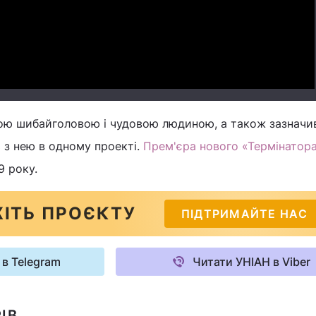
Video
ьою шибайголовою і чудовою людиною, а також зазначи
 з нею в одному проекті.
Прем'єра нового «Термінатор
9 року.
ІТЬ ПРОЄКТУ
ПІДТРИМАЙТЕ НАС
 в Telegram
Читати УНІАН в Viber
ІВ