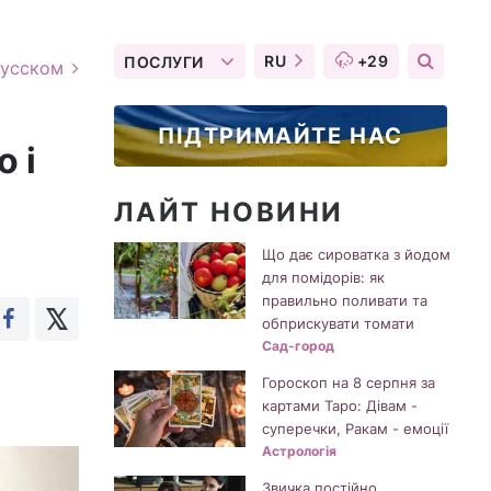
RU
+29
ПОСЛУГИ
русском
ПІДТРИМАЙТЕ НАС
 і
ЛАЙТ НОВИНИ
Що дає сироватка з йодом
для помідорів: як
правильно поливати та
обприскувати томати
Сад-город
Гороскоп на 8 серпня за
картами Таро: Дівам -
суперечки, Ракам - емоції
Астрологія
Звичка постійно