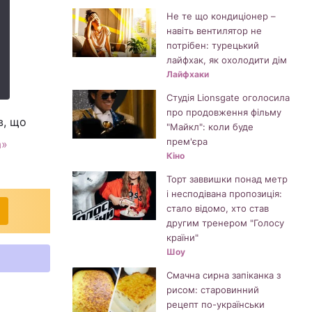
Не те що кондиціонер –
навіть вентилятор не
потрібен: турецький
лайфхак, як охолодити дім
Лайфхаки
Студія Lionsgate оголосила
про продовження фільму
в, що
"Майкл": коли буде
прем'єра
а»
Кіно
Торт заввишки понад метр
і несподівана пропозиція:
стало відомо, хто став
другим тренером "Голосу
країни"
Шоу
Смачна сирна запіканка з
рисом: старовинний
рецепт по-українськи