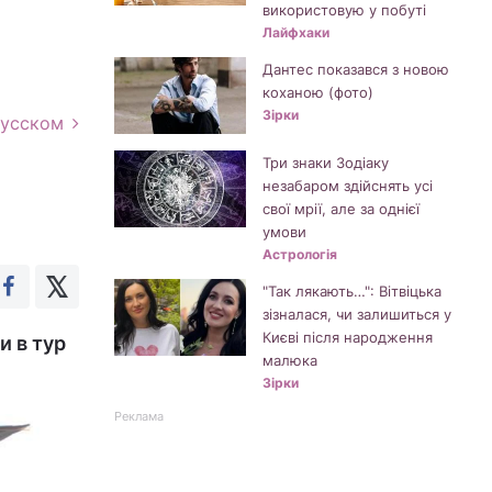
використовую у побуті
Лайфхаки
Дантес показався з новою
коханою (фото)
Зірки
русском
Три знаки Зодіаку
незабаром здійснять усі
свої мрії, але за однієї
умови
Астрологія
"Так лякають…": Вітвіцька
зізналася, чи залишиться у
Києві після народження
и в тур
малюка
Зірки
Реклама