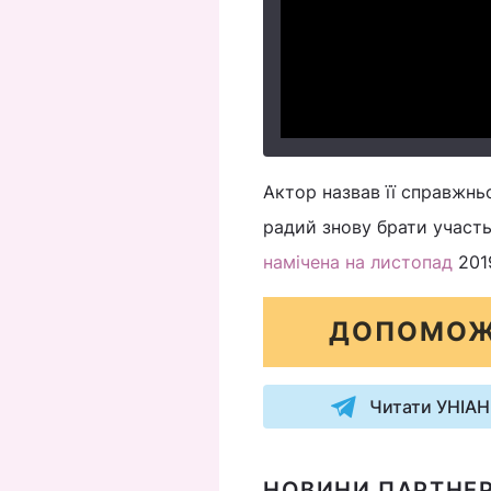
Актор назвав її справжн
радий знову брати участь
намічена на листопад
201
ДОПОМОЖ
Читати УНІАН
НОВИНИ ПАРТНЕР