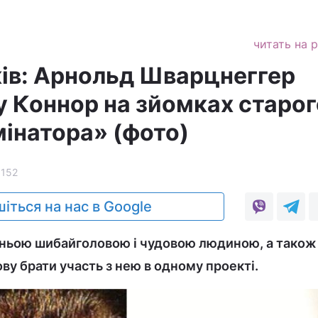
читать на 
ків: Арнольд Шварцнеггер
 Коннор на зйомках старого
мінатора» (фото)
8152
іться на нас в Google
вжньою шибайголовою і чудовою людиною, а також
ву брати участь з нею в одному проекті.