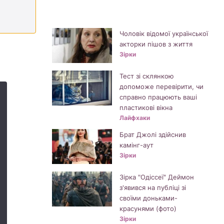
Чоловік відомої української
акторки пішов з життя
Зірки
Тест зі склянкою
допоможе перевірити, чи
справно працюють ваші
пластикові вікна
Лайфхаки
Брат Джолі здійснив
камінг-аут
Зірки
Зірка "Одіссеї" Деймон
з'явився на публіці зі
своїми доньками-
красунями (фото)
Зірки