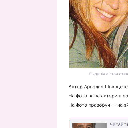
Лінда Хемілтон стал
Актор Арнольд Шварценегг
На фото зліва актори відо
На фото праворуч — на з
ЧИТАЙТ