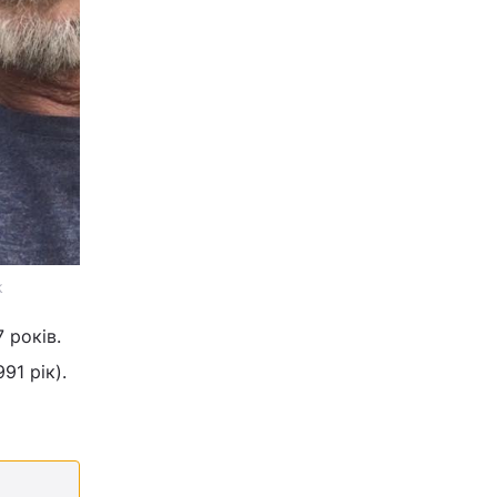
k
 років.
91 рік).