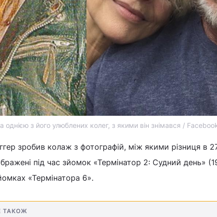
а однією з його улюблених колег, з якими він знімався / Faceboo
ер зробив колаж з фотографій, між якими різниця в 27
бражені під час зйомок «Термінатор 2: Судний день» (19
йомках «Термінатора 6».
Е ТАКОЖ