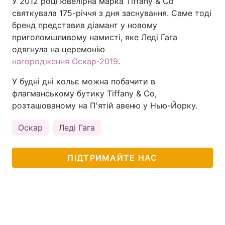
У 2012 році ювелірна марка Tiffany & Co
святкувала 175-річчя з дня заснування. Саме тоді
бренд представив діамант у новому
приголомшливому намисті, яке Леді Гага
одягнула на церемонію
нагородження Оскар-2019
.
У будні дні кольє можна побачити в
флагманському бутику Tiffany & Co,
розташованому на П'ятій авеню у Нью-Йорку.
Оскар
Леді Гага
ПІДТРИМАЙТЕ НАС