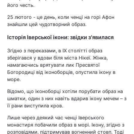
його честь.
25 лютого - це день, коли ченці на горі Афон
знайшли цей чудотворний образ.
Історія Іверської ікони: звідки з'явилася
Згідно з переказами, в IX столітті образ
зберігався у вдови біля міста Нікеї. Жінка,
намагаючись врятувати лик Пресвятої
Богородиці від іконоборців, опустила ікону в
море.
Відомо, що іконоборці хотіли порубати образ на
шматки, один з них навіть вдарив ікону мечем – з
її рани виступила кров.
Лише через деякий час ченці Іверського
монастиря побачили образ в морі. Ікону, згідно з
розповідями, підтримував вогненний стовп. Тоді