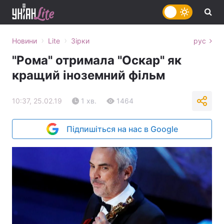
›
›
Новини
Lite
Зірки
рус
"Рома" отримала "Оскар" як
кращий іноземний фільм
10:37, 25.02.19
1 хв.
1464
Підпишіться на нас в Google