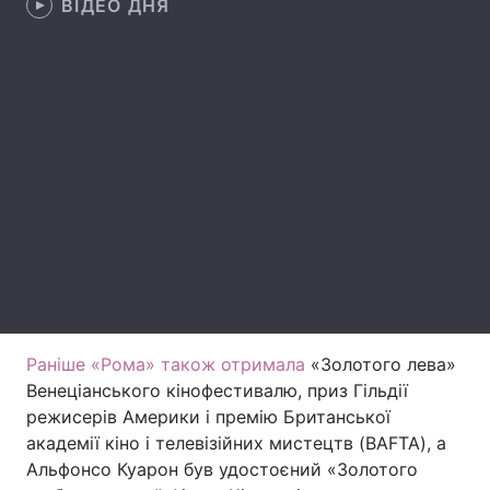
ВІДЕО ДНЯ
Лонгріди
Відео з Youtube
Статті
Інтерв'ю
Думки
Архів
Вакансії
Контакти
Послуги
Раніше «Рома» також отримала
«Золотого лева»
Венеціанського кінофестивалю, приз Гільдії
режисерів Америки і премію Британської
академії кіно і телевізійних мистецтв (BAFTA), а
Альфонсо Куарон був удостоєний «Золотого