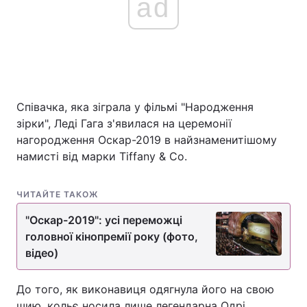
ad
Співачка, яка зіграла у фільмі "Народження
зірки", Леді Гага з'явилася на церемонії
нагородження Оскар-2019 в найзнаменитішому
намисті від марки Tiffany & Co.
ЧИТАЙТЕ ТАКОЖ
"Оскар-2019": усі переможці
головної кінопремії року (фото,
відео)
До того, як виконавиця одягнула його на свою
шию, кольє носила лише легендарна Одрі