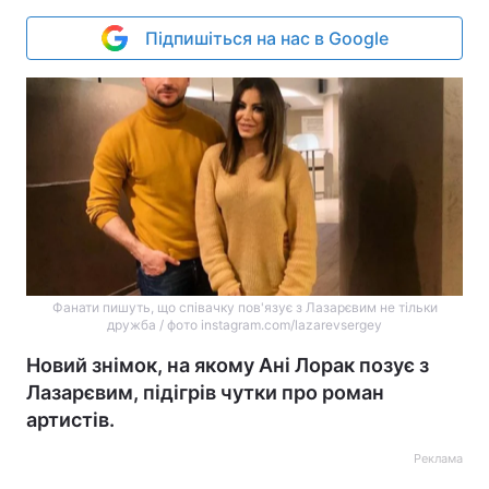
Підпишіться на нас в Google
Фанати пишуть, що співачку пов'язує з Лазарєвим не тільки
дружба / фото instagram.com/lazarevsergey
Новий знімок, на якому Ані Лорак позує з
Лазарєвим, підігрів чутки про роман
артистів.
Реклама