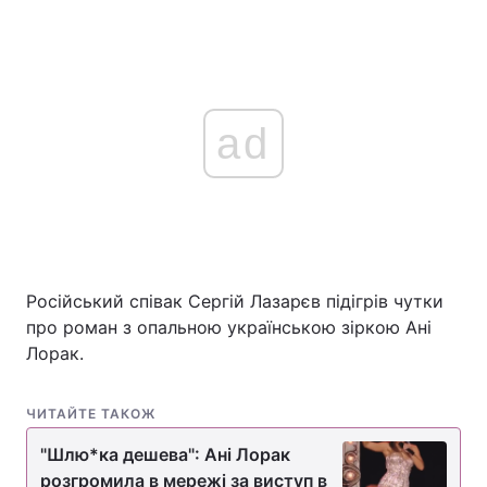
ad
Російський співак Сергій Лазарєв підігрів чутки
про роман з опальною українською зіркою Ані
Лорак.
ЧИТАЙТЕ ТАКОЖ
"Шлю*ка дешева": Ані Лорак
розгромила в мережі за виступ в