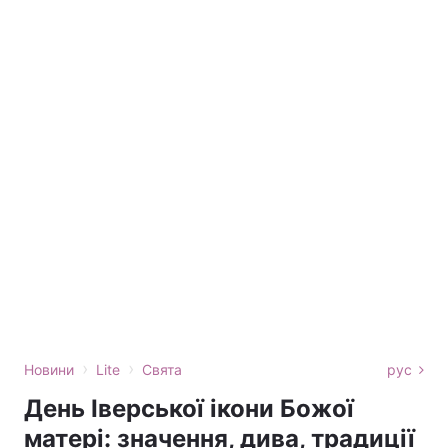
›
›
Новини
Lite
Свята
рус
День Іверської ікони Божої
матері: значення, дива, традиції