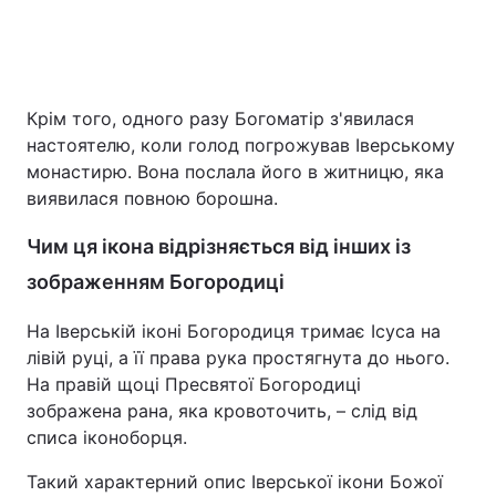
Крім того, одного разу Богоматір з'явилася
настоятелю, коли голод погрожував Іверському
монастирю. Вона послала його в житницю, яка
виявилася повною борошна.
Чим ця ікона відрізняється від інших із
зображенням Богородиці
На Іверській іконі Богородиця тримає Ісуса на
лівій руці, а її права рука простягнута до нього.
На правій щоці Пресвятої Богородиці
зображена рана, яка кровоточить, – слід від
списа іконоборця.
Такий характерний опис Іверської ікони Божої