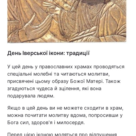
День Іверської ікони: традиції
У цей день у православних храмах проводяться
спеціальні молебні та читаються молитви,
присвячені цьому образу Божої Матері. Також
згадуються чудеса й зцілення, які вона
подарувала людям.
Якщо в цей день ви не можете сходити в храм,
можна почитати молитву вдома, попросивши у
Бога сил, здоров'я і милосердя.
Перед цією іконою моляться про відпущення