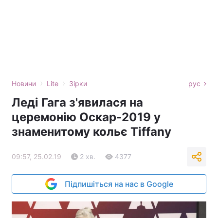
›
›
Новини
Lite
Зірки
рус
Леді Гага з'явилася на
церемонію Оскар-2019 у
знаменитому кольє Tiffany
09:57, 25.02.19
2 хв.
4377
Підпишіться на нас в Google