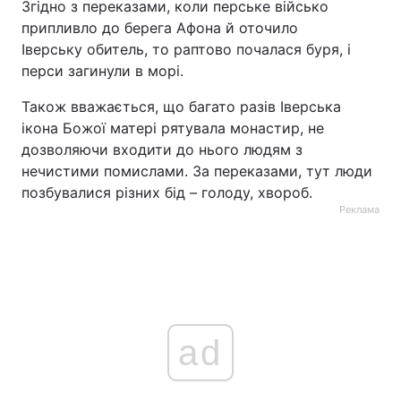
Згідно з переказами, коли перське військо
припливло до берега Афона й оточило
Іверську обитель, то раптово почалася буря, і
перси загинули в морі.
Також вважається, що багато разів Іверська
ікона Божої матері рятувала монастир, не
дозволяючи входити до нього людям з
нечистими помислами. За переказами, тут люди
позбувалися різних бід – голоду, хвороб.
Реклама
ad