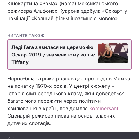
Кінокартина «Рома» (Roma) мексиканського
режисера Альфонсо Куарона здобула «Оскар» у
номінації «Кращий фільм іноземною мовою».
Головна
Війна
ЧИТАЙТЕ ТАКОЖ
Україна
Політика
Леді Гага з'явилася на церемонію
Економіка
Світ
Оскар-2019 у знаменитому кольє
Tiffany
Спорт
Наука
Чорно-біла стрічка розповідає про події в Мехіко
Техно і зв'язок
Лайт
на початку 1970-х років. У центрі сюжету -
історія сім'ї середнього класу, якій доведеться
Зброя
Інциденти
багато чого пережити через політичні
хвилювання в країні, повідомляє
kommersant
.
Здоров'я
Туризм
Сценарій режисер писав на основі власних
Цікавинки
Погода
дитячих спогадів.
Екологія
Регіони