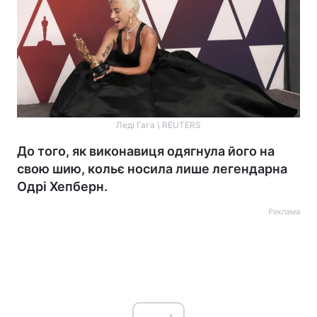
Леді Гага \ REUTERS
До того, як виконавиця одягнула його на
свою шию, кольє носила лише легендарна
Одрі Хепберн.
Реклама