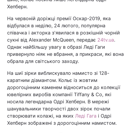
Хепберн.
На червоній доріжці премії Оскар-2019, яка
відбулася в неділю, 24 лютого, популярна
співачка і акторка з'явилася в розкішній чорній
сукні від Alexander McQueen, передає
24tv.ua
.
Однак найбільшу увагу в образі Леді Гаги
привернуло ніяк не вбрання, а прикраси, які вона
обрала для світського заходу.
На шиї зірки виблискувало намисто зі 128-
каратним діамантом. Кольє із жовтим
дорогоцінним каменем відноситься до колекції
ювелірних виробів компанії Tiffany & Co, які
носила легендарна Одрі Хепберн. В мережі
шанувальники творчості двох зірок почали
створювати колажі, на яких
Леді Гага
і Одрі
Хепберн зображені з дорогоцінним намистом.