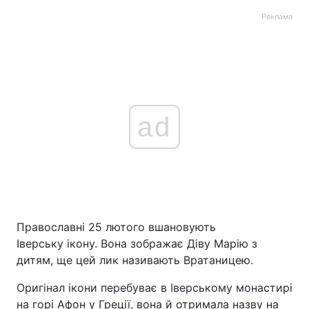
Реклама
ad
Православні 25 лютого вшановують
Іверську ікону. Вона зображає Діву Марію з
дитям, ще цей лик називають Вратаницею.
Оригінал ікони перебуває в Іверському монастирі
на горі Афон у Греції, вона й отримала назву на