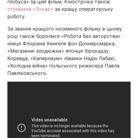
глобуса» за цей фільм. Кінострічка також
отримала «Оскар»
за кращу операторську
Тема оформлення
роботу.
За звання кращого іноземного фільму в цьому
році також боролися «Робота без авторства»
німця Флоріана Хенкеля фон Доннерсмарка,
«Магазинні злодюжки» японця Хірокадзу
Корееда, «Капернаум» ліванки Надін Лабакі,
«Холодна війна» польського режисера Павла
Павліковського.