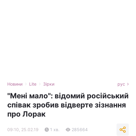
›
›
Новини
Lite
Зірки
рус
"Мені мало": відомий російський
співак зробив відверте зізнання
про Лорак
09:10, 25.02.19
1 хв.
285664