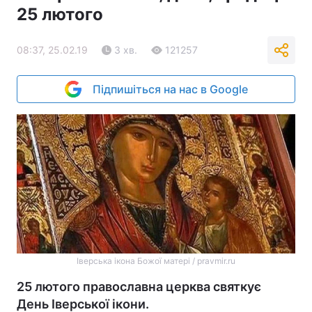
25 лютого
08:37, 25.02.19
3 хв.
121257
Підпишіться на нас в Google
Іверська ікона Божої матері / pravmir.ru
25 лютого православна церква святкує
День Іверської ікони.