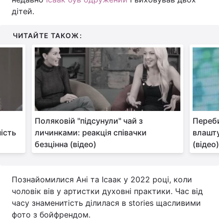
дітей.
ЧИТАЙТЕ ТАКОЖ:
Поляковій "підсунули" чай з
Переб
ність
личинками: реакція співачки
влашту
безцінна (відео)
(відео
Познайомилися Ані та Ісаак у 2022 році, коли
чоловік вів у артистки духовні практики. Час від
часу знаменитість ділилася в stories щасливими
фото з бойфрендом.