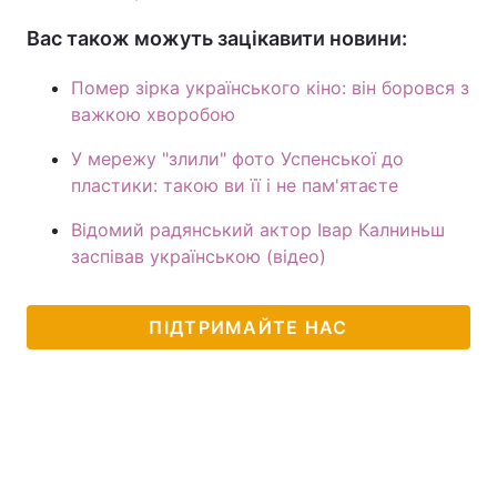
Вас також можуть зацікавити новини:
Помер зірка українського кіно: він боровся з
важкою хворобою
У мережу "злили" фото Успенської до
пластики: такою ви її і не пам'ятаєте
Відомий радянський актор Івар Калниньш
заспівав українською (відео)
ПІДТРИМАЙТЕ НАС