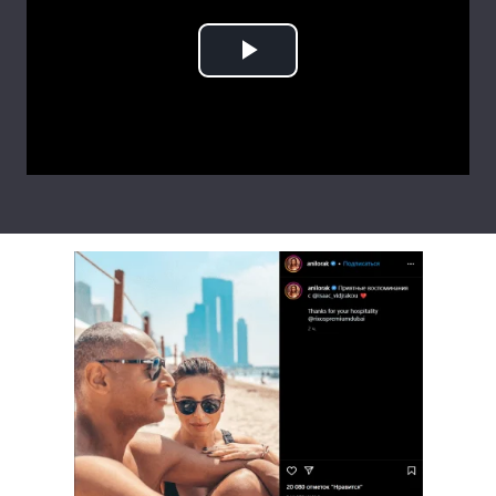
Лонгріди
Play
Відео з Youtube
Статті
Video
Інтерв'ю
Думки
Архів
Вакансії
Контакти
Послуги