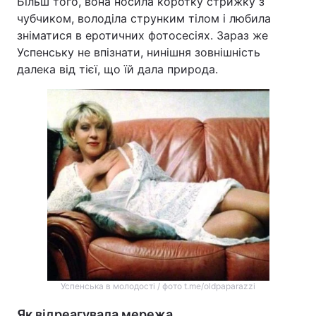
Більш того, вона носила коротку стрижку з
чубчиком, володіла струнким тілом і любила
зніматися в еротичних фотосесіях. Зараз же
Успенську не впізнати, нинішня зовнішність
далека від тієї, що їй дала природа.
Успенська в молодості / фото t.me/oldpaparazzi
Як відреагувала мережа