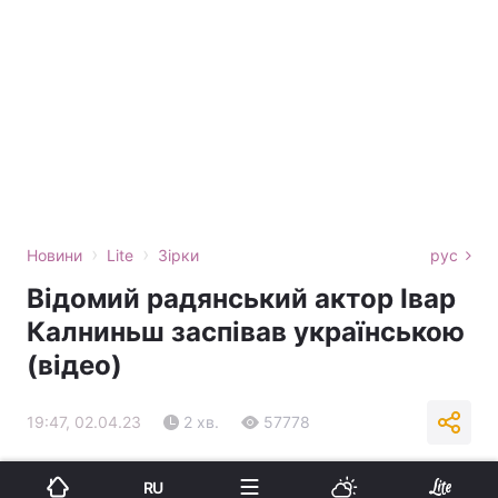
›
›
Новини
Lite
Зірки
рус
Відомий радянський актор Івар
Калниньш заспівав українською
(відео)
19:47, 02.04.23
2 хв.
57778
Підпишіться на нас в Google
RU