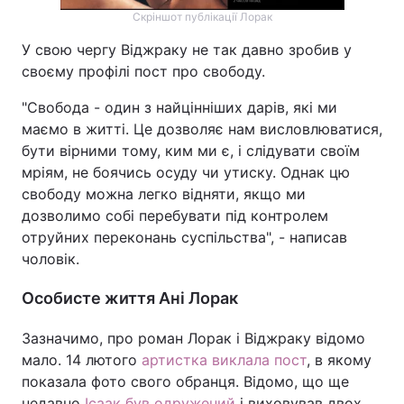
Скріншот публікації Лорак
Тема оформлення
У свою чергу Віджраку не так давно зробив у
своєму профілі пост про свободу.
"Свобода - один з найцінніших дарів, які ми
маємо в житті. Це дозволяє нам висловлюватися,
бути вірними тому, ким ми є, і слідувати своїм
мріям, не боячись осуду чи утиску. Однак цю
свободу можна легко відняти, якщо ми
дозволимо собі перебувати під контролем
отруйних переконань суспільства", - написав
чоловік.
Особисте життя Ані Лорак
Зазначимо, про роман Лорак і Віджраку відомо
мало. 14 лютого
артистка виклала пост
, в якому
показала фото свого обранця. Відомо, що ще
недавно
Ісаак був одружений
і виховував двох