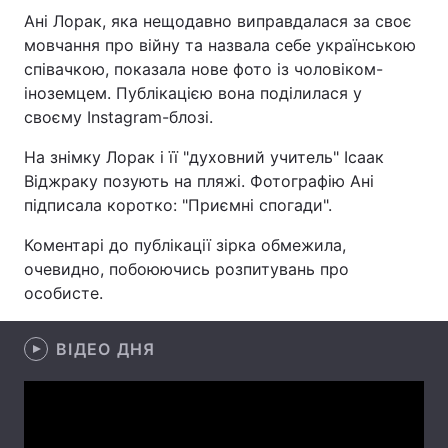
Ані Лорак, яка нещодавно виправдалася за своє
мовчання про війну та назвала себе українською
співачкою, показала нове фото із чоловіком-
Головна
Війна
іноземцем. Публікацією вона поділилася у
своєму Instagram-блозі.
Україна
Політика
На знімку Лорак і її "духовний учитель" Ісаак
Економіка
Світ
Віджраку позують на пляжі. Фотографію Ані
підписала коротко: "Приємні спогади".
Спорт
Наука
Коментарі до публікації зірка обмежила,
Техно і зв'язок
Лайт
очевидно, побоюючись розпитувань про
особисте.
Зброя
Інциденти
ВІДЕО ДНЯ
Здоров'я
Туризм
Цікавинки
Погода
Екологія
Регіони