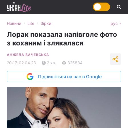
›
›
Новини
Lite
Зірки
рус
Лорак показала напівголе фото
з коханим і злякалася
АНЖЕЛА БАЧЕВСЬКА
20:17, 02.04.23
2 хв.
325834
Підпишіться на нас в Google