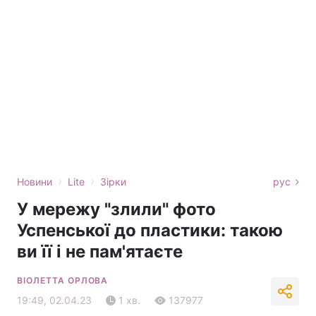
›
›
Новини
Lite
Зірки
рус
У мережу "злили" фото
Успенської до пластики: такою
ви її і не пам'ятаєте
ВІОЛЕТТА ОРЛОВА
19:49, 02.04.23
1 хв.
137977