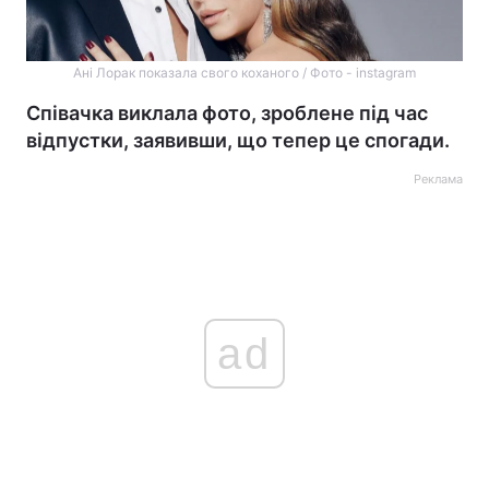
Ані Лорак показала свого коханого / Фото - instagram
Співачка виклала фото, зроблене під час
відпустки, заявивши, що тепер це спогади.
Реклама
ad