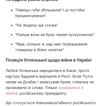
"Навіщо губи збільшила? І ці постійні
прицмокування"
"На людину ще схожа"
"Раніше вона не була таким лускунчиком"
"Мда, скільки ж над нею попрацювали
товариші в білих халатах"
Позиція Успенської щодо війни в Україні
Любов Успенська народилася в Києві, проте
кар'єру будувати вирішила в Росії. Коли Путін
напав на Донбас і анексував Крим, співачка не
промовила ні слова. Тільки
зізнавалася в
любові
російському президенту.
Що стосується повномасштабного російського