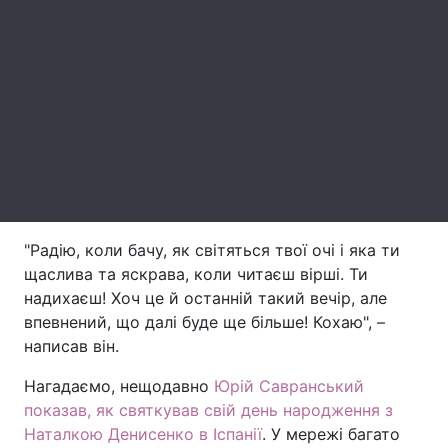
Лонгріди
Відео з Youtube
Статті
Інтерв'ю
Думки
Архів
Вакансії
Контакти
"Радію, коли бачу, як світяться твої очі і яка ти
Послуги
щаслива та яскрава, коли читаєш вірші. Ти
надихаєш! Хоч це й останній такий вечір, але
впевнений, що далі буде ще більше! Кохаю", –
написав він.
Нагадаємо, нещодавно
Юрій Савранський
показав, як святкував свій день народження з
Наталкою Денисенко в Іспанії
. У мережі багато