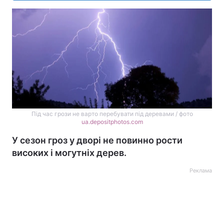
Під час грози не варто перебувати під деревами / фото
ua.depositphotos.com
У сезон гроз у дворі не повинно рости
високих і могутніх дерев.
Реклама