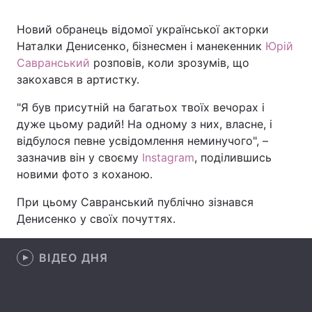
Новий обранець відомої української акторки
Наталки Денисенко, бізнесмен і манекенник
Юрій
Головна
Війна
Савранський
розповів, коли зрозумів, що
закохався в артистку.
Україна
Політика
"Я був присутній на багатьох твоїх вечорах і
Економіка
Світ
дуже цьому радий! На одному з них, власне, і
відбулося певне усвідомлення неминучого", –
Спорт
Наука
зазначив він у своєму
Instagram
, поділившись
новими фото з коханою.
Техно і зв'язок
Лайт
При цьому Савранський публічно зізнався
Зброя
Інциденти
Денисенко у своїх почуттях.
Здоров'я
Туризм
ВІДЕО ДНЯ
Цікавинки
Погода
Екологія
Регіони