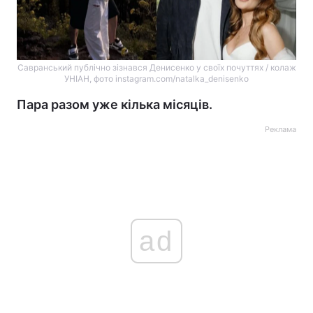
Савранський публічно зізнався Денисенко у своїх почуттях / колаж
УНІАН, фото instagram.com/natalka_denisenko
Пара разом уже кілька місяців.
Реклама
ad