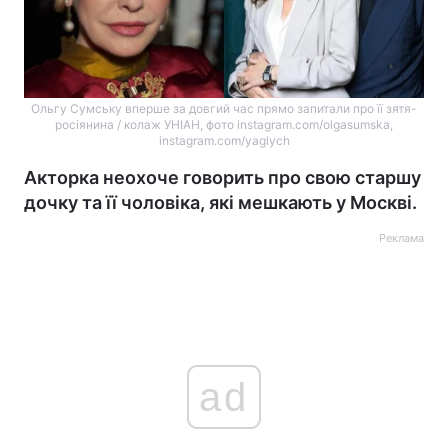
Ольгу Сумську вперше за довгий час прямо запитали про її зятя-
росіянина / колаж УНІАН, фото instagram.com/olgasumska,
instagram.com/yaglych
Акторка неохоче говорить про свою старшу
дочку та її чоловіка, які мешкають у Москві.
Реклама
ad