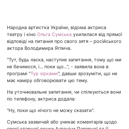
Народна артистка України, відома актриса
театру і кіно
Ольга Сумська
ухилилася від прямої
відповіді на питання про свого зятя – російського
актора Володимира Яглича.
"Тут, будь ласка, наступне запитання, тому що ми
не бачимося, і... поки що...", - заявила вона в
програмі "
Тур зірками
", давши зрозуміти, що не
має наміру обговорювати цю тему.
На уточнювальне запитання, чи спілкуються вони
по телефону, актриса додала:
"Ну, поки що нічого не можу сказати".
Сумська зазвичай або уникає коментарів щодо
своєї старшої дочки Антоніни Паперної та її