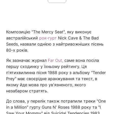
Композицію "The Mercy Seat", яку виконує
австралійський
рок-гурт
Nick Cave & The Bad
Seeds, назвали однією з найтривожніших пісень
80-х років.
Як зазначає журнал
Far Out,
саме вона посіла
першу сходинку у їхньому рейтингу. Ця
п'ятихвилинна пісня 1988 року з альбому "Tender
Prey" має своєрідне аранжування та текст, в
якому йде мова про ув'язненого, якого
незабаром стратять.
До слова, у перелік також потрапили треки "One
in a Million" гурту Guns N' Roses 1988 року та "I
Saw Your Mommy" від Suicidal Tendencies 1983