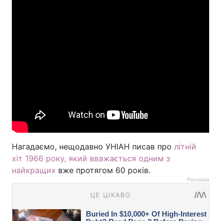
Нагадаємо, нещодавно УНІАН писав про
літній
хіт 1966 року, який вважається одним з
найкращих
вже протягом 60 років.
Реклама