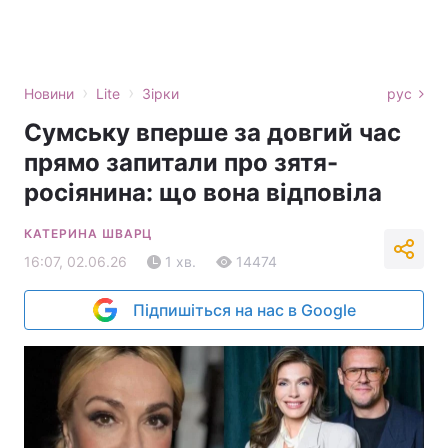
›
›
Новини
Lite
Зірки
рус
Сумську вперше за довгий час
прямо запитали про зятя-
росіянина: що вона відповіла
КАТЕРИНА ШВАРЦ
16:07, 02.06.26
1 хв.
14474
Підпишіться на нас в Google