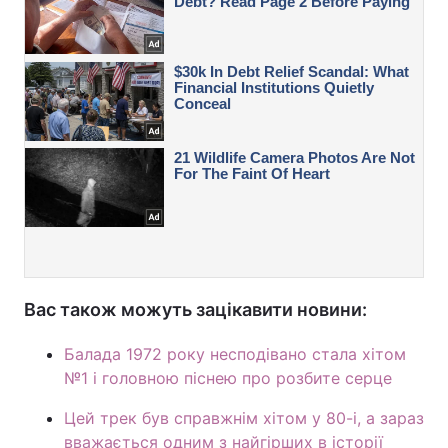
Вас також можуть зацікавити новини:
Балада 1972 року несподівано стала хітом
№1 і головною піснею про розбите серце
Цей трек був справжнім хітом у 80-і, а зараз
вважається одним з найгірших в історії