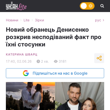
›
›
Новини
Lite
Зірки
рус
Новий обранець Денисенко
розкрив несподіваний факт про
їхні стосунки
КАТЕРИНА ШВАРЦ
17:40, 02.06.26
2 хв.
3181
Підпишіться на нас в Google