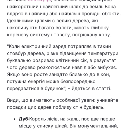
найкоротший і найлегший шлях до землі. Вона
вдаряє в найвищі або найбільш провідні об'єкти.
Ідеальними цілями є великі дерева, які
накопичують багато вологи, мають глибоку
кореневу систему і товсту, потріскану кору.
"Коли електричний заряд потрапляє в такий
стовбур дерева, різке підвищення температури
буквально розриває клітинний сік, в результаті
чого дерево розколюється навпіл або вибухає.
Якщо воно росте занадто близько до вікон,
потужна енергія може безпосередньо
передаватися в будинок", – йдеться в статті.
Види, що вимагають особливої уваги: уникайте
посадки цих дерев поблизу стін будівель.
Дуб
:
Король лісів, на жаль, посідає перше
місце у списку цілей. Він монументальний,