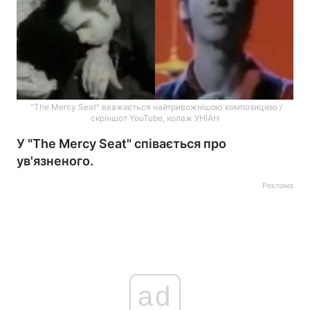
"The Mercy Seat" вважається найтривожнішою композицією /
скріншот YouTube, колаж УНІАН
У "The Mercy Seat" співається про
ув'язненого.
Реклама
ad