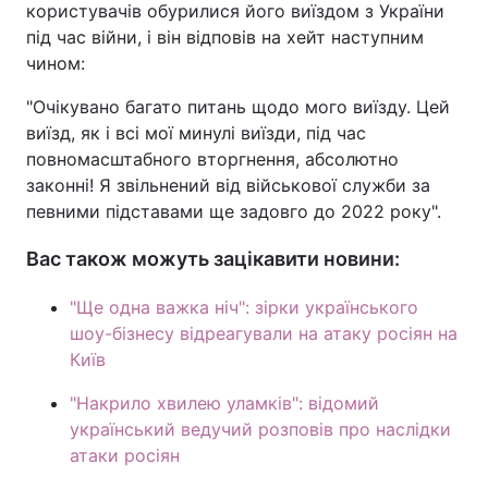
користувачів обурилися його виїздом з України
під час війни, і він відповів на хейт наступним
Тема оформлення
чином:
"Очікувано багато питань щодо мого виїзду. Цей
виїзд, як і всі мої минулі виїзди, під час
повномасштабного вторгнення, абсолютно
законні! Я звільнений від військової служби за
певними підставами ще задовго до 2022 року".
Вас також можуть зацікавити новини:
"Ще одна важка ніч": зірки українського
шоу-бізнесу відреагували на атаку росіян на
Київ
"Накрило хвилею уламків": відомий
український ведучий розповів про наслідки
атаки росіян