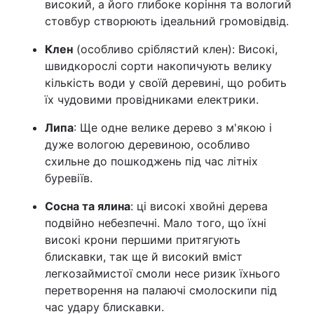
високий, а його глибоке коріння та вологий
стовбур створюють ідеальний громовідвід.
Клен
(особливо сріблястий клен): Високі,
швидкорослі сорти накопичують велику
кількість води у своїй деревині, що робить
їх чудовими провідниками електрики.
Липа
: Ще одне велике дерево з м'якою і
дуже вологою деревиною, особливо
схильне до пошкоджень під час літніх
буревіїв.
Сосна та ялина
: ці високі хвойні дерева
подвійно небезпечні. Мало того, що їхні
високі крони першими притягують
блискавки, так ще й високий вміст
легкозаймистої смоли несе ризик їхнього
перетворення на палаючі смолоскипи під
час удару блискавки.