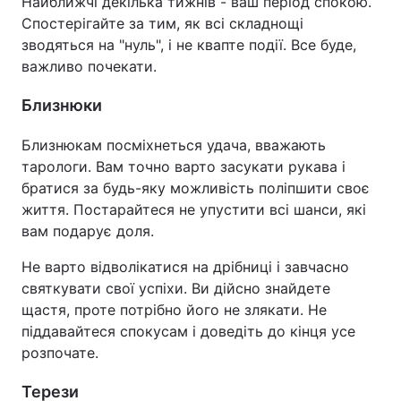
Найближчі декілька тижнів - ваш період спокою.
Спостерігайте за тим, як всі складнощі
зводяться на "нуль", і не квапте події. Все буде,
важливо почекати.
Близнюки
Близнюкам посміхнеться удача, вважають
тарологи. Вам точно варто засукати рукава і
братися за будь-яку можливість поліпшити своє
життя. Постарайтеся не упустити всі шанси, які
вам подарує доля.
Не варто відволікатися на дрібниці і завчасно
святкувати свої успіхи. Ви дійсно знайдете
щастя, проте потрібно його не злякати. Не
піддавайтеся спокусам і доведіть до кінця усе
розпочате.
Терези