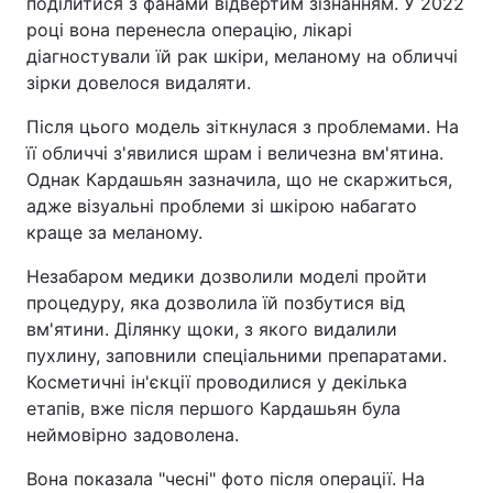
поділитися з фанами відвертим зізнанням. У 2022
році вона перенесла операцію, лікарі
діагностували їй рак шкіри, меланому на обличчі
зірки довелося видаляти.
Після цього модель зіткнулася з проблемами. На
її обличчі з'явилися шрам і величезна вм'ятина.
Однак Кардашьян зазначила, що не скаржиться,
адже візуальні проблеми зі шкірою набагато
краще за меланому.
Незабаром медики дозволили моделі пройти
процедуру, яка дозволила їй позбутися від
вм'ятини. Ділянку щоки, з якого видалили
пухлину, заповнили спеціальними препаратами.
Косметичні ін'єкції проводилися у декілька
етапів, вже після першого Кардашьян була
неймовірно задоволена.
Вона показала "чесні" фото після операції. На