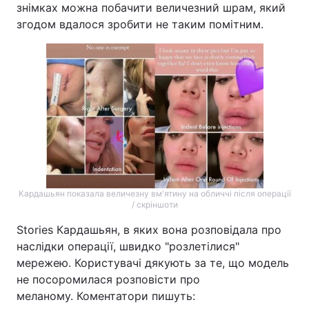
знімках можна побачити величезний шрам, який
згодом вдалося зробити не таким помітним.
Кардашьян показала величезну вм'ятину на обличчі після операції
/ скріншоти
Stories Кардашьян, в яких вона розповідала про
наслідки операції, швидко "розлетілися"
мережею. Користувачі дякують за те, що модель
не посоромилася розповісти про
меланому. Коментатори пишуть: