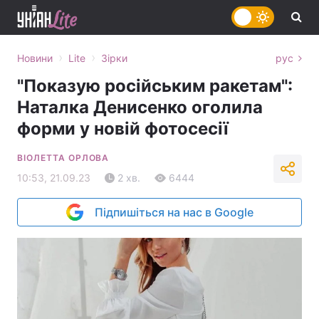
›
›
Новини
Lite
Зірки
рус
"Показую російським ракетам":
Наталка Денисенко оголила
форми у новій фотосесії
ВІОЛЕТТА ОРЛОВА
10:53, 21.09.23
2 хв.
6444
Підпишіться на нас в Google