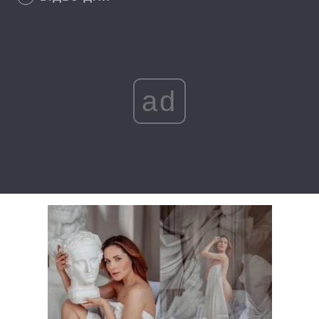
Лонгріди
Відео з Youtube
Статті
ad
Інтерв'ю
Думки
Архів
Вакансії
Контакти
Послуги