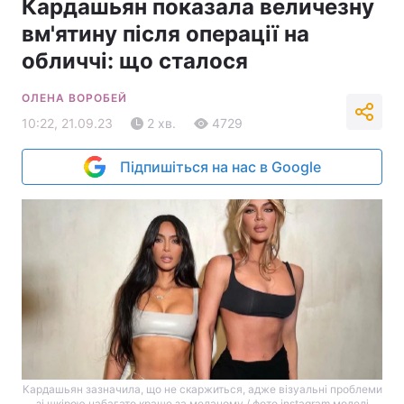
Кардашьян показала величезну
вм'ятину після операції на
обличчі: що сталося
ОЛЕНА ВОРОБЕЙ
10:22, 21.09.23
2 хв.
4729
Підпишіться на нас в Google
Кардашьян зазначила, що не скаржиться, адже візуальні проблеми
зі шкірою набагато краще за меланому / фото instagram моделі