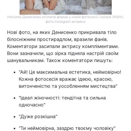
Тема оформлення
Наталка Денисенко оголила форми у новій фотосесії / колаж УНІАН,
фото instagram актриси
Нові фото, на яких Денисенко прикривала тіло
білосніжним простирадлом, вразили фанів.
Коментатори засипали актрису компліментами.
Вони зазначили, що зірка підняла настрій своїм
шанувальникам. Також коментатори пишуть:
"Ай! Це максимальна естетика, неймовірно!
Кожна фотосесія вражає ідеєю, красою,
витонченістю та уособленням мистецтва"
"Ідеал жіночності: тендітна та сильна
одночасно"
"Дуже розкішна"
"Ти неймовірна, заздрю твоєму чоловіку"