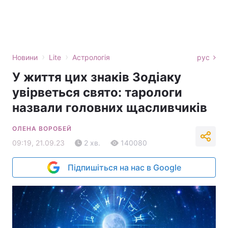
›
›
Новини
Lite
Астрологія
рус
У життя цих знаків Зодіаку
увірветься свято: тарологи
назвали головних щасливчиків
ОЛЕНА ВОРОБЕЙ
09:19, 21.09.23
2 хв.
140080
Підпишіться на нас в Google