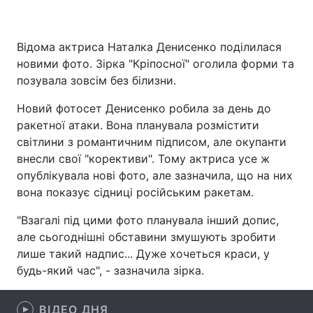
Відома актриса Наталка Денисенко поділилася
Головна
Війна
новими фото. Зірка "Кріпосної" оголила форми та
позувала зовсім без білизни.
Україна
Політика
Новий фотосет Денисенко робила за день до
Економіка
Світ
ракетної атаки. Вона планувала розмістити
світлини з романтичним підписом, але окупанти
Спорт
Наука
внесли свої "корективи". Тому актриса усе ж
опублікувала нові фото, але зазначила, що на них
Техно і зв'язок
Лайт
вона показує сідниці російським ракетам.
Зброя
Інциденти
"Взагалі під цими фото планувала інший допис,
але сьогоднішні обставини змушують зробити
Здоров'я
Туризм
лише такий надпис... Дуже хочеться краси, у
будь-який час", - зазначила зірка.
Цікавинки
Погода
Екологія
Регіони
ВІДЕО ДНЯ