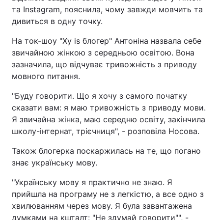
та Instagram, пояснила, чому завжди мовчить та
дивиться в одну точку.
На ток-шоу "Ху is блогер" Антоніна назвала себе
звичайною жінкою з середньою освітою. Вона
зазначила, що відчуває тривожність з приводу
мовного питання.
"Буду говорити. Що я хочу з самого початку
сказати вам: я маю тривожність з приводу мови.
Я звичайна жінка, маю середню освіту, закінчила
школу-інтернат, трієчниця", - розповіла Носова.
Також блогерка поскаржилась на те, що погано
знає українську мову.
"Українську мову я практично не знаю. Я
прийшла на програму не з легкістю, а все одно з
хвилюванням через мову. Я була завантажена
думками на кшталт: "Не здумай говорити"", -