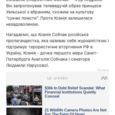
Він запропонував телеведучій образ принцеси
Уельської з вбранням, схожим на культову
"сукню помсти". Проте Ксенія залишилася
незадоволеною.
Нагадаємо, що Ксенія Собчак російська
пропагандистка, яка називає себе журналісткою і
підтримує терористичне вторгнення РФ в
Україну. Ксенія - дочка першого мера Санкт-
Петербурга Анатолія Собчака і сенатора
Людмили Нарусової.
Реклама