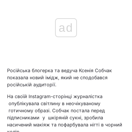
ad
Російська блогерка та ведуча Ксенія Собчак
показала новий імідж, який не сподобався
російській аудиторії.
На своїй Instagram-сторінці журналістка
опублікувала світлину в неочікуваному
готичному образі. Собчак постала перед
підписниками у шкіряній сукні, зробила
насичений макіяж та пофарбувала нігті в чорний
колір.