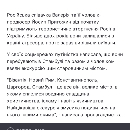
Російська співачка Валерія та її чоловік-
продюсер Йосип Пригожин від початку
Головна
Війна
підтримують терористичне вторгнення Росії в
Україну. Більше двох років вони залишалися в
Україна
Політика
країні-агресора, проте зараз вирішили виїхати.
Економіка
Світ
У своїх соцмережах путіністка написала, що вони
перебувають в Стамбулі та разом з чоловіком
Спорт
Наука
взяли екскурсію цим старовинним містом.
Техно і зв'язок
Лайт
"Візантія, Новий Рим, Константинополь,
Царгород, Стамбул - це все він, велике місто, в
Зброя
Інциденти
якому сплелися воєдино спадщина
християнства, ісламу і навіть язичництва.
Здоров'я
Туризм
Найцікавіша екскурсія змусила подивитися на
нього іншими очима", - написала пропагандистка.
Цікавинки
Погода
Екологія
Регіони