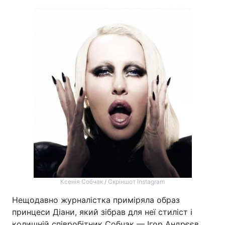
Ксенія Собчак / Скріншот Instagram
Нещодавно журналістка приміряла образ
принцеси Діани, який зібрав для неї стиліст і
колишній співробітник Собчак — Ігор Андрєєв.