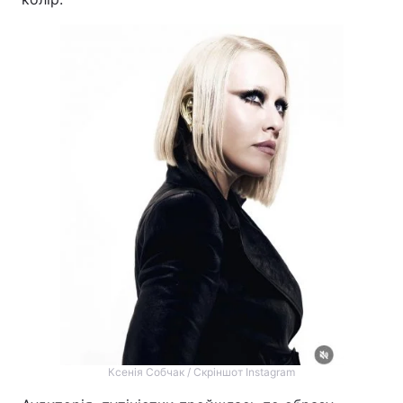
Ксенія Собчак / Скріншот Instagram