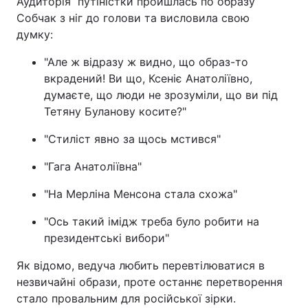
Аудиторія путіністки пройшлась по образу
Собчак з ніг до голови та висловила свою
думку:
"Але ж відразу ж видно, що образ-то
вкрадений! Ви що, Ксеніє Анатоліївно,
думаєте, що люди не зрозуміли, що ви під
Тетяну Буланову косите?"
"Стиліст явно за щось мстився"
"Гага Анатоліївна"
"На Мерліна Менсона стала схожа"
"Ось такий імідж треба було робити на
президентські вибори"
Як відомо, ведуча любить перевтілюватися в
незвичайні образи, проте останнє перетворення
стало провальним для російської зірки.