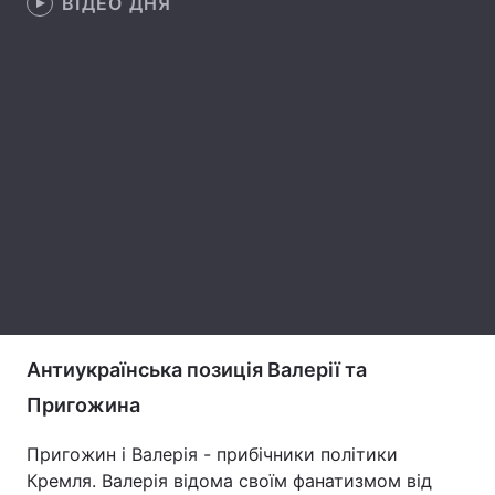
ВІДЕО ДНЯ
Лонгріди
Відео з Youtube
Статті
Інтерв'ю
Думки
Архів
Вакансії
Контакти
Послуги
Антиукраїнська позиція Валерії та
Пригожина
Пригожин і Валерія - прибічники політики
Кремля. Валерія відома своїм фанатизмом від