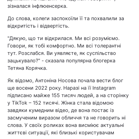
зізналася інфлюенсерка.
До слова, колеги заспокоїли її та похвалили за
відкритість і відвертість.
"Дякую, що ти відкрилася. Ми всі розуміємо.
Говори, як тобі комфортно. Ми всі толерантні
тут. Розслабся. Ви уявляєте, як суспільство
зацькувало?" - сказала популярна блогерка
Тетяна Корячка.
Як відомо, Антоніна Носова почала вести блог
ще восени 2022 року. Наразі на її Instagram
підписано майже 155 тисяч людей, а на сторінку
у TikTok – 152 тисячі. Жінка стала відомою
завдяки кумедним відео, де вона постає із
засмученим виразом обличчя та не говорить ні
слова. У своїх роликах вона висміює актуальні
життєві ситуації, які близькі користувачам