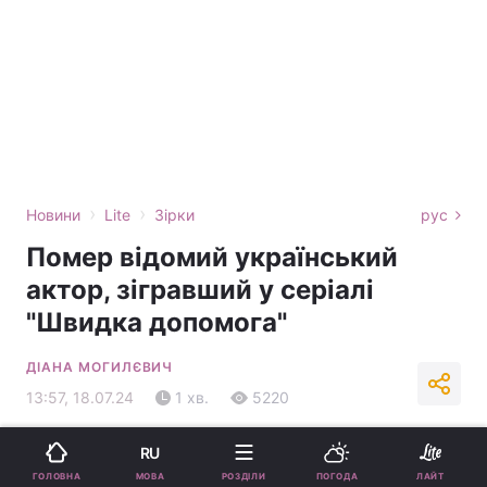
›
›
Новини
Lite
Зірки
рус
Помер відомий український
актор, зігравший у серіалі
"Швидка допомога"
ДІАНА МОГИЛЄВИЧ
13:57, 18.07.24
1 хв.
5220
Підпишіться на нас в Google
RU
МОВА
ГОЛОВНА
РОЗДІЛИ
ПОГОДА
ЛАЙТ