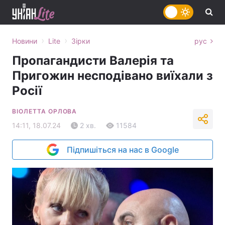
›
›
Новини
Lite
Зірки
рус
Пропагандисти Валерія та
Пригожин несподівано виїхали з
Росії
ВІОЛЕТТА ОРЛОВА
14:11, 18.07.24
2 хв.
11584
Підпишіться на нас в Google