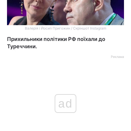
Валерія і Йосип Пригожин / Скріншот Instagram
Прихильники політики РФ поїхали до
Туреччини.
Реклама
ad