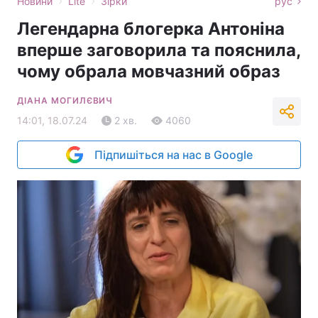
›
›
Новини
Lite
Зірки
рус
Легендарна блогерка Антоніна
вперше заговорила та пояснила,
чому обрала мовчазний образ
ДІАНА МОГИЛЄВИЧ
14:01, 18.07.24
2 хв.
4060
Підпишіться на нас в Google