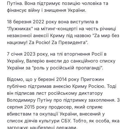
Путіна. Вона підтримує позицію чоловіка та
Тема оформлення
фінансує війну і знищення України.
18 березня 2022 року вона виступила в
"Лужниках" на мітинг-концерті на честь річниці
незаконної анексії Криму під назвою "Zа мир без
нацизму! Zа Росію! Zа Президента".
7 січня 2023 року, на тлі вторгнення Росії в
Україну, Валерію внесли до санкційного списку
України за "роль у російській пропаганді".
Відомо, що у березні 2014 року Пригожин
публічно підтримав анексію Криму Росією. Тоді
він підписав лист російському диктатору
Володимиру Путіну про підтримку захоплення. З
серпня 2015 року продюсер, який сприяє
вбивствам та окупації України, внесений у
список діячів культури СБУ. Тобто, як особа, яка
загрожує нацбезпеці держави.