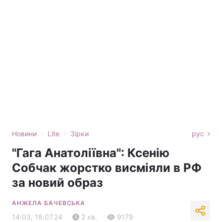
›
›
Новини
Lite
Зірки
рус
"Гага Анатоліївна": Ксенію
Собчак жорстко висміяли в РФ
за новий образ
АНЖЕЛА БАЧЕВСЬКА
14:03, 18.07.24
2 хв.
9179