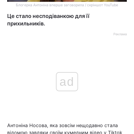
Блогерка Антоніна вперше заговорила / скріншот YouTube
Це стало несподіванкою для її
прихильників.
Реклама
ad
Антоніна Носова, яка зовсім нещодавно стала
відомою завдяки своїм кумедним відео у Тiktok