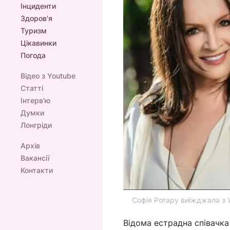
Інциденти
Здоров'я
Туризм
Цікавинки
Погода
Відео з Youtube
Статті
Інтерв'ю
Думки
Лонгріди
Архів
Вакансії
Контакти
Софія Ротару виїжджала з Ук
Відома естрадна співачк