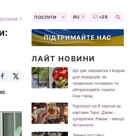
RU
+29
ПОСЛУГИ
русском
и:
ПІДТРИМАЙТЕ НАС
ЛАЙТ НОВИНИ
Що дає сироватка з йодом
для помідорів: як
правильно поливати та
обприскувати томати
ас
Сад-город
Гороскоп на 8 серпня за
картами Таро: Дівам -
суперечки, Ракам - емоції
Астрологія
Звичка постійно