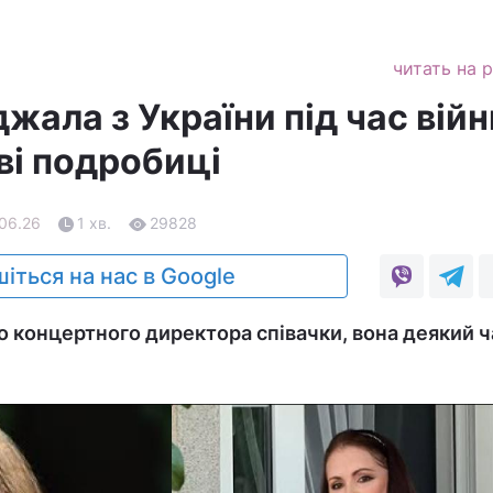
читать на 
жала з України під час війн
ві подробиці
.06.26
1 хв.
29828
іться на нас в Google
 концертного директора співачки, вона деякий ч