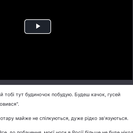
Play
Video
Я й тобі тут будиночок побудую. Будеш качок, гусей
овився".
Ротару майже не спілкуються, дуже рідко зв'язуються.
Все, до побачення, моєї ноги в Росії більше не буде ніколи