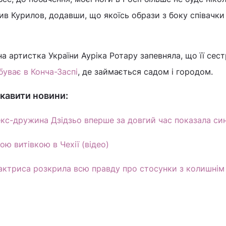
чив Курилов, додавши, що якоїсь образи з боку співачки
а артистка України Ауріка Ротару запевняла, що її сес
буває в Конча-Заспі
, де займається садом і городом.
кавити новини:
екс-дружина Дзідзьо вперше за довгий час показала син
ю витівкою в Чехії (відео)
 актриса розкрила всю правду про стосунки з колишнім