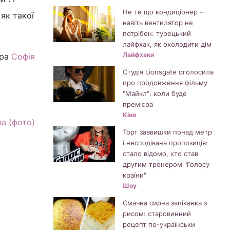
Не те що кондиціонер –
 як такої
навіть вентилятор не
потрібен: турецький
лайфхак, як охолодити дім
Лайфхаки
тра
Софія
Студія Lionsgate оголосила
про продовження фільму
"Майкл": коли буде
прем'єра
Кіно
а (фото)
Торт заввишки понад метр
і несподівана пропозиція:
стало відомо, хто став
другим тренером "Голосу
країни"
Шоу
Смачна сирна запіканка з
рисом: старовинний
рецепт по-українськи