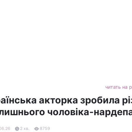
читать на 
аїнська акторка зробила рі
олишнього чоловіка-нардеп
.06.26
2 хв.
8759