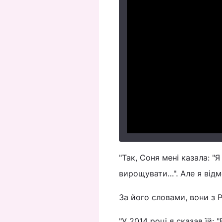
"Так, Соня мені казала: "
вирощувати…". Але я відм
За його словами, вони з 
"У 2014 році я сказав їй: "