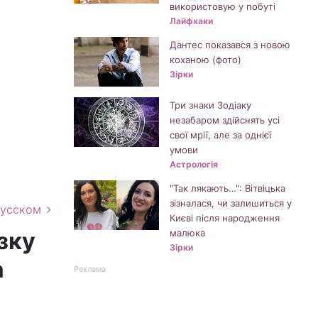
використовую у побуті
Лайфхаки
Дантес показався з новою
коханою (фото)
Зірки
Три знаки Зодіаку
незабаром здійснять усі
свої мрії, але за однієї
умови
Астрологія
"Так лякають…": Вітвіцька
зізналася, чи залишиться у
русском
Києві після народження
зку
малюка
Зірки
а
Реклама