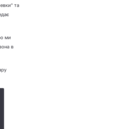
евки" та
едає
ою ми
вона в
ару