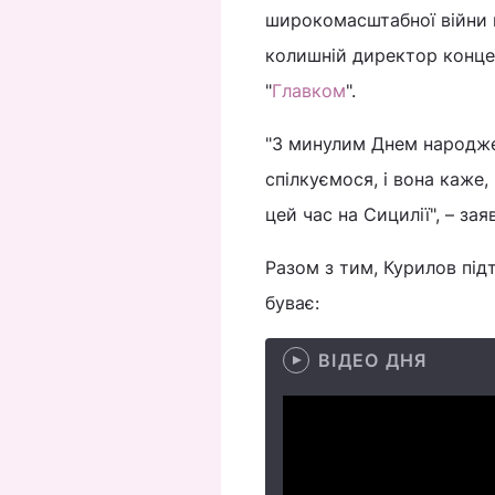
широкомасштабної війни п
колишній директор концер
"
Главком
".
"З минулим Днем народженн
спілкуємося, і вона каже,
цей час на Сицилії", – заяв
Разом з тим, Курилов під
буває:
ВІДЕО ДНЯ