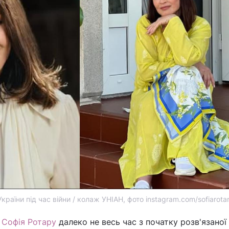
раїни під час війни / колаж УНІАН, фото instagram.com/sofiarotaru
а
Софія Ротару
далеко не весь час з початку розв'язаної