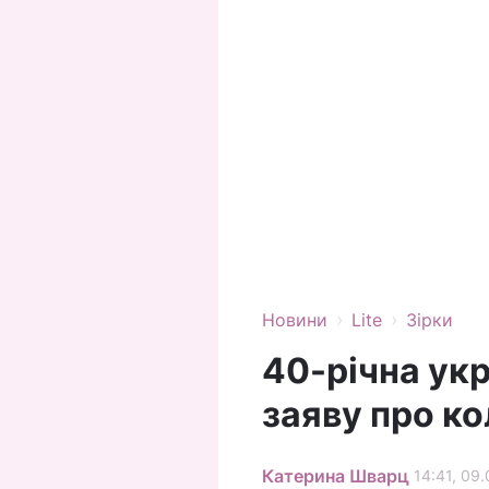
›
›
Новини
Lite
Зірки
40-річна укр
заяву про к
Катерина Шварц
14:41, 09