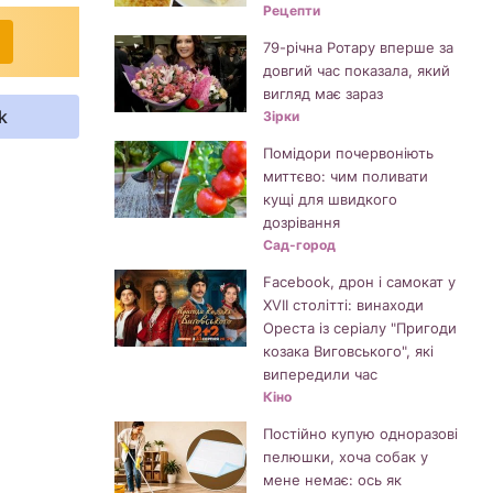
Рецепти
79-річна Ротару вперше за
довгий час показала, який
вигляд має зараз
k
Зірки
Помідори почервоніють
миттєво: чим поливати
кущі для швидкого
дозрівання
Сад-город
Facebook, дрон і самокат у
XVII столітті: винаходи
Ореста із серіалу "Пригоди
козака Виговського", які
випередили час
Кіно
Постійно купую одноразові
пелюшки, хоча собак у
мене немає: ось як