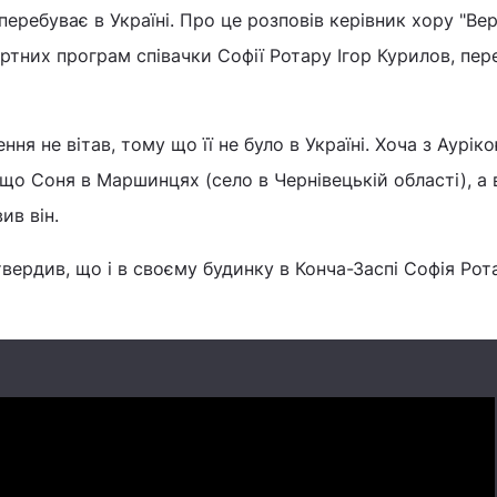
еребуває в Україні. Про це розповів керівник хору "Вер
тних програм співачки Софії Ротару Ігор Курилов, пер
я не вітав, тому що її не було в Україні. Хоча з Аурік
 що Соня в Маршинцях (село в Чернівецькій області), а 
ив він.
твердив, що і в своєму будинку в Конча-Заспі Софія Рот