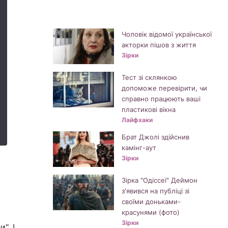
Чоловік відомої української
акторки пішов з життя
Зірки
Тест зі склянкою
допоможе перевірити, чи
справно працюють ваші
пластикові вікна
Лайфхаки
Брат Джолі здійснив
камінг-аут
Зірки
Зірка "Одіссеї" Деймон
з'явився на публіці зі
своїми доньками-
красунями (фото)
Зірки
". І