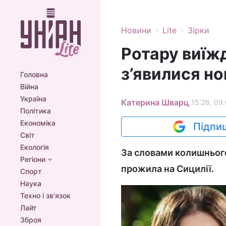
›
›
Новини
Lite
Зірки
Ротару виїжд
з’явилися но
Головна
Війна
Україна
Катерина Шварц
15:26, 09
Політика
Економіка
Підпиш
Світ
Екологія
За словами колишнього
Регіони
прожила на Сицилії.
Спорт
Наука
Техно і зв'язок
Лайт
Зброя