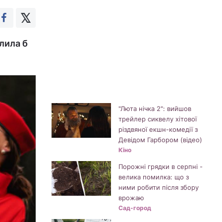
олила б
"Люта нічка 2": вийшов
трейлер сиквелу хітової
різдвяної екшн-комедії з
Девідом Гарбором (відео)
Кіно
Порожні грядки в серпні -
велика помилка: що з
ними робити після збору
врожаю
Сад-город