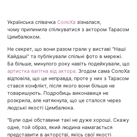
Українська співачка
СолоХа
зізналася,
Головна
Війна
чому припинила спілкуватися з актором Тарасом
Цимбалюком.
Україна
Політика
Не секрет, що вони разом грали у виставі "Наші
Економіка
Світ
Кайдаші" та публікували спільні фото в мережі.
Ба більше, минулого року навіть подейкували, що
Спорт
Наука
артистка вагітна від актора.
Згодом сама СолоХа
відповіла, що це неправда, проте у них з Тарасом
Техно і зв'язок
Лайт
стався конфлікт, після якого вони більше не
товаришують. Подробиць виконавиця не
Зброя
Інциденти
розкрила, але натякнула, що це сталося через
Здоров'я
Туризм
людські якості Цимбалюка.
"Були одні обставини такі не дуже хороші. Скажу
Цікавинки
Погода
одне, той образ, який людина намагається
Екологія
Регіони
представити в акторстві, якісь свої якості