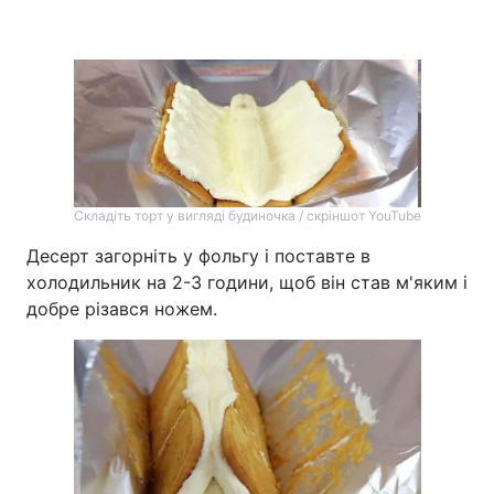
Складіть торт у вигляді будиночка / скріншот YouTube
Десерт загорніть у фольгу і поставте в
холодильник на 2-3 години, щоб він став м'яким і
добре різався ножем.