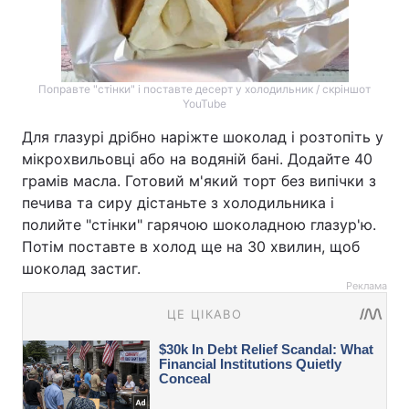
Поправте "стінки" і поставте десерт у холодильник / скріншот
YouTube
Для глазурі дрібно наріжте шоколад і розтопіть у
мікрохвильовці або на водяній бані. Додайте 40
грамів масла. Готовий м'який торт без випічки з
печива та сиру дістаньте з холодильника і
полийте "стінки" гарячою шоколадною глазур'ю.
Потім поставте в холод ще на 30 хвилин, щоб
шоколад застиг.
Реклама