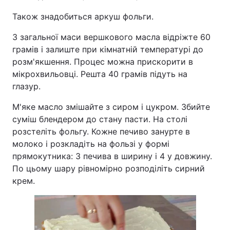
Також знадобиться аркуш фольги.
З загальної маси вершкового масла відріжте 60
грамів і залиште при кімнатній температурі до
розм'якшення. Процес можна прискорити в
мікрохвильовці. Решта 40 грамів підуть на
глазур.
М'яке масло змішайте з сиром і цукром. Збийте
суміш блендером до стану пасти. На столі
розстеліть фольгу. Кожне печиво занурте в
молоко і розкладіть на фользі у формі
прямокутника: 3 печива в ширину і 4 у довжину.
По цьому шару рівномірно розподіліть сирний
крем.