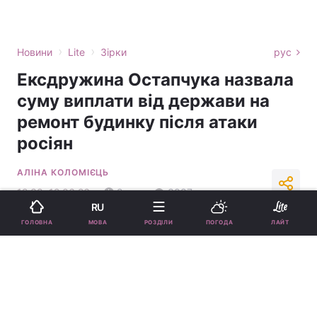
›
›
Новини
Lite
Зірки
рус
Ексдружина Остапчука назвала
суму виплати від держави на
ремонт будинку після атаки
росіян
АЛІНА КОЛОМІЄЦЬ
12:38, 12.06.26
2 хв.
3887
RU
МОВА
ГОЛОВНА
РОЗДІЛИ
ПОГОДА
ЛАЙТ
Підпишіться на нас в Google