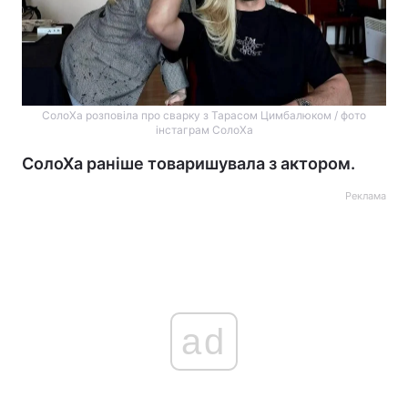
СолоХа розповіла про сварку з Тарасом Цимбалюком / фото
інстаграм СолоХа
СолоХа раніше товаришувала з актором.
Реклама
ad