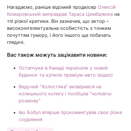
Нагадаємо, раніше відомий продюсер
Олексій
Тема оформлення
Комаровський виправдав Тараса Цимбалюка
на
тлі різкої критики. Він зазначив, що актор –
високоінтелектуальна особистість з тонким
почуттям гумору, і його іншого ще побачать
глядачі.
Вас також можуть зацікавити новини:
Остапчуки в Канаді переїхали у новий
будинок та купили преміум-авто (відео)
Ведучий "Холостяка" визвірився на
колишнього колегу і пообіцяв "чоловічу
розмову"
Іво Бобул вперше прокоментував своє різке
схуднення