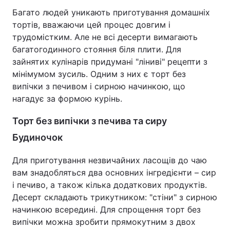
Багато людей уникають приготування домашніх
тортів, вважаючи цей процес довгим і
трудомістким. Але не всі десерти вимагають
багатогодинного стояння біля плити. Для
зайнятих кулінарів придумані "ліниві" рецепти з
мінімумом зусиль. Одним з них є торт без
випічки з печивом і сирною начинкою, що
нагадує за формою курінь.
Торт без випічки з печива та сиру
Будиночок
Для приготування незвичайних ласощів до чаю
вам знадобляться два основних інгредієнти – сир
і печиво, а також кілька додаткових продуктів.
Десерт складають трикутником: "стіни" з сирною
начинкою всередині. Для спрощення торт без
випічки можна зробити прямокутним з двох