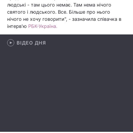
людські - там цього немає. Там нема нічого
Лонгріди
святого і людського. Все. Більше про нього
нічого не хочу говорити", - зазначила співачка в
інтерв'ю
РБК-Україна.
Відео з Youtube
Статті
Інтерв'ю
Думки
ВІДЕО ДНЯ
Архів
Вакансії
Контакти
Послуги