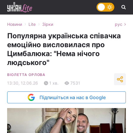
›
›
Новини
Lite
Зірки
рус
Популярна українська співачка
емоційно висловилася про
Цимбалюка: "Нема нічого
людського"
ВІОЛЕТТА ОРЛОВА
13:30, 12.06.26
1 хв.
7531
Підпишіться на нас в Google