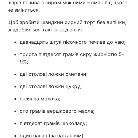
шарів печива з сиром між ними – смак від цього
не зміниться.
Щоб зробити швидкий сирний торт без випічки,
знадобляться такі інгредієнти:
дванадцять штук пісочного печива до чаю;
триста п'ятдесят грамів сиру жирністю 5-
9%;
дві столові ложки сметани;
дві столові ложки цукру;
склянка молока;
сто грамів вершкового масла;
п'ятдесят грамів шоколаду;
один банан (за бажанням).