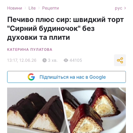
›
›
Новини
Lite
Рецепти
рус
Печиво плюс сир: швидкий торт
"Сирний будиночок" без
духовки та плити
КАТЕРИНА ПУЛАТОВА
13:17, 12.06.26
3 хв.
44105
Підпишіться на нас в Google