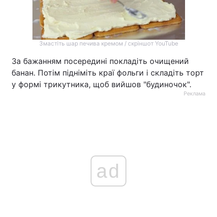
Змастіть шар печива кремом / скріншот YouTube
За бажанням посередині покладіть очищений
банан. Потім підніміть краї фольги і складіть торт
у формі трикутника, щоб вийшов "будиночок".
Реклама
ad