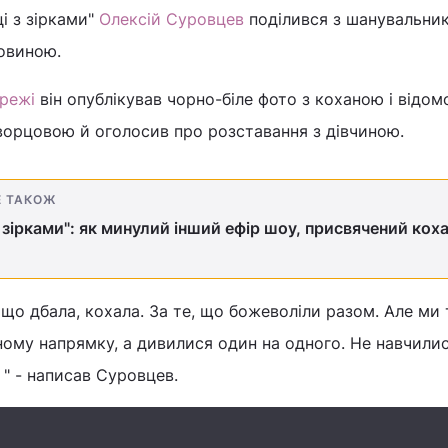
і з зірками"
Олексій Суровцев
поділився з шанувальни
новиною.
режі
він опублікував чорно-біле фото з коханою і відо
орцовою й оголосив про розставання з дівчиною.
Е ТАКОЖ
з зірками": як минулий інший ефір шоу, присвячений кох
, що дбала, кохала. За те, що божеволіли разом. Але ми т
ому напрямку, а дивилися один на одного. Не навчили
. " - написав Суровцев.