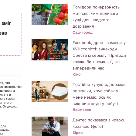
Помідори почервоніють
миттєво: чим поливати
кущі для швидкого
 зміг
дозрівання
вав
Сад-город
Facebook, дрон і самокат у
XVII столітті: винаходи
Ореста із серіалу "Пригоди
козака Виговського", які
випередили час
Кіно
Постійно купую одноразові
пелюшки, хоча собак у
мене немає: ось як
використовую у побуті
Лайфхаки
Дантес показався з новою
коханою (фото)
Зірки