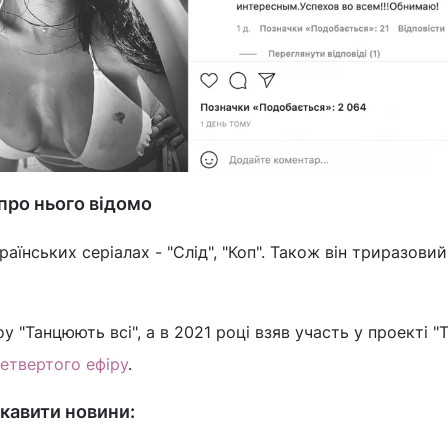
про нього відомо
аїнських серіалах - "Слід", "Коп". Також він триразови
 "Танцюють всі", а в 2021 році взяв участь у проекті "Т
четвертого ефіру
.
кавити новини: