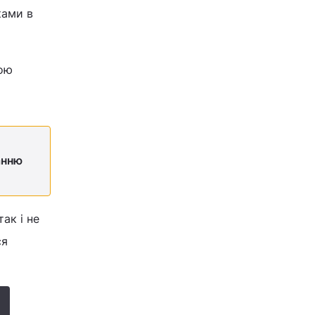
ками в
мою
анню
ак і не
ся