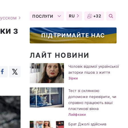
RU
+32
ПОСЛУГИ
русском
ки з
ПІДТРИМАЙТЕ НАС
ЛАЙТ НОВИНИ
Чоловік відомої української
акторки пішов з життя
Зірки
Тест зі склянкою
допоможе перевірити, чи
справно працюють ваші
пластикові вікна
Лайфхаки
Брат Джолі здійснив