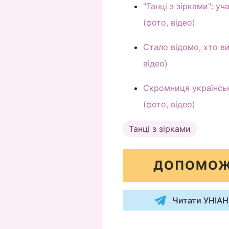
"Танці з зірками": у
(фото, відео)
Стало відомо, хто ви
відео)
Скромниця українськ
(фото, відео)
Танці з зірками
ДОПОМОЖ
Читати УНІАН