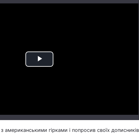
Play
Video
в з американськими гірками і попросив своїх дописників