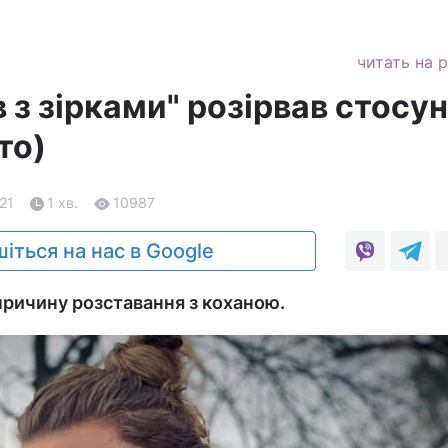
читать на 
в з зірками" розірвав стосун
то)
.21
1 хв.
10987
іться на нас в Google
причину розставання з коханою.