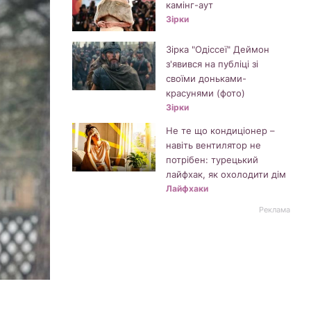
камінг-аут
Зірки
Зірка "Одіссеї" Деймон
з'явився на публіці зі
своїми доньками-
красунями (фото)
Зірки
Не те що кондиціонер –
навіть вентилятор не
потрібен: турецький
лайфхак, як охолодити дім
Лайфхаки
Реклама