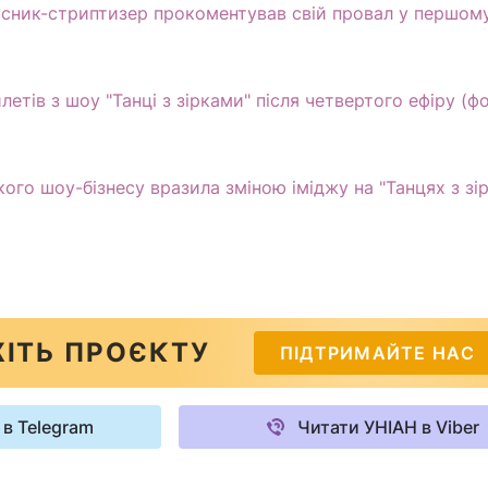
часник-стриптизер прокоментував свій провал у першому
летів з шоу "Танці з зірками" після четвертого ефіру (фо
ого шоу-бізнесу вразила зміною іміджу на "Танцях з зі
ІТЬ ПРОЄКТУ
ПІДТРИМАЙТЕ НАС
 в Telegram
Читати УНІАН в Viber