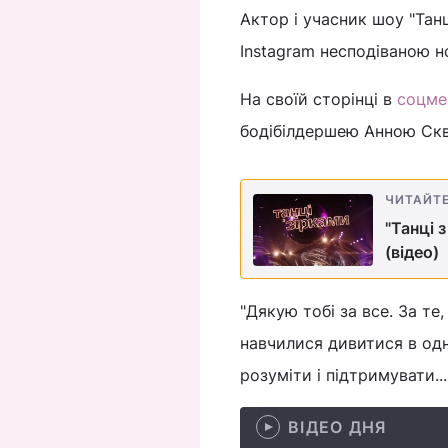
Актор і учасник шоу "Танц
Instagram несподіваною 
На своїй сторінці в
соцме
бодібілдершею Анною Скв
ЧИТАЙТ
"Танці 
(відео)
"Дякую тобі за все. За те
навчилися дивитися в одн
розуміти і підтримувати..
ВІДЕО ДНЯ