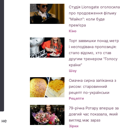
Студія Lionsgate оголосила
про продовження фільму
"Майкл": коли буде
прем'єра
Кіно
Торт заввишки понад метр
і несподівана пропозиція:
стало відомо, хто став
другим тренером "Голосу
країни"
Шоу
Смачна сирна запіканка з
рисом: старовинний
рецепт по-українськи
Рецепти
79-річна Ротару вперше за
довгий час показала, який
 не
вигляд має зараз
Зірки