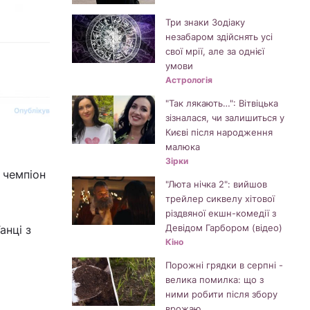
Три знаки Зодіаку
незабаром здійснять усі
свої мрії, але за однієї
умови
Астрологія
"Так лякають…": Вітвіцька
зізналася, чи залишиться у
Києві після народження
малюка
Зірки
й чемпіон
"Люта нічка 2": вийшов
трейлер сиквелу хітової
різдвяної екшн-комедії з
Девідом Гарбором (відео)
анці з
Кіно
Порожні грядки в серпні -
велика помилка: що з
ними робити після збору
врожаю