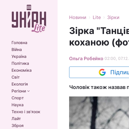
›
›
Новини
Lite
Зірки
Зірка "Танці
коханою (фо
Головна
Війна
Україна
Ольга Робейко
02:00, 07.12
Політика
Економіка
Підпиш
Світ
Екологія
Чоловік також назвав 
Регіони
Спорт
Наука
Техно і зв'язок
Лайт
Зброя