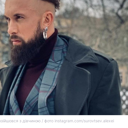
ійшовся з дівчиною / фото instagram.com/surovtsev.alexei