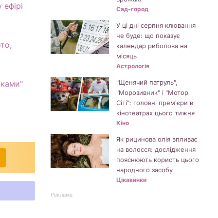
 ефірі
Сад-город
У ці дні серпня клювання
не буде: що показує
то,
календар риболова на
місяць
Астрологія
"Щенячий патруль",
рками"
"Морозивник" і "Мотор
Сіті": головні прем'єри в
кінотеатрах цього тижня
Кіно
Як рицинова олія впливає
на волосся: дослідження
пояснюють користь цього
народного засобу
Цікавинки
Реклама