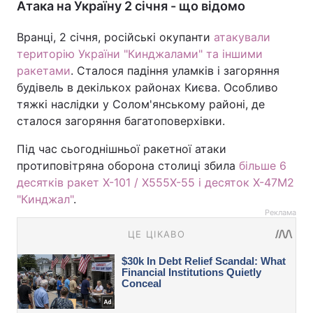
Атака на Україну 2 січня - що відомо
Вранці, 2 січня, російські окупанти
атакували
територію України "Кинджалами" та іншими
ракетами
. Сталося падіння уламків і загоряння
будівель в декількох районах Києва. Особливо
тяжкі наслідки у Солом'янському районі, де
сталося загоряння багатоповерхівки.
Під час сьогоднішньої ракетної атаки
протиповітряна оборона столиці збила
більше 6
десятків ракет Х-101 / Х555Х-55 і десяток Х-47М2
"Кинджал"
.
Реклама