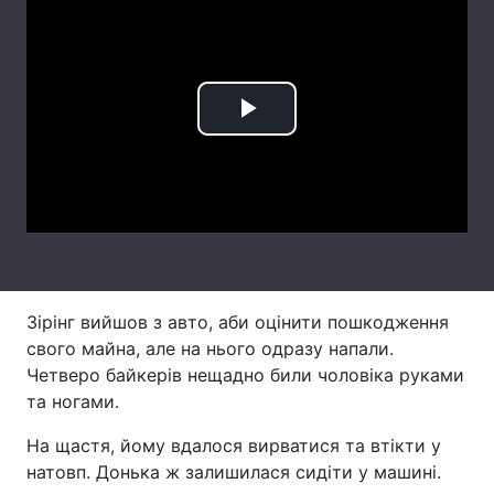
Лонгріди
Відео з Youtube
Статті
Play
Інтерв'ю
Думки
Video
Архів
Вакансії
Контакти
Послуги
Зірінг вийшов з авто, аби оцінити пошкодження
свого майна, але на нього одразу напали.
Четверо байкерів нещадно били чоловіка руками
та ногами.
На щастя, йому вдалося вирватися та втікти у
натовп. Донька ж залишилася сидіти у машині.