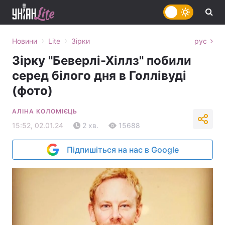
›
›
Новини
Lite
Зірки
рус
Зірку "Беверлі-Хіллз" побили
серед білого дня в Голлівуді
(фото)
АЛІНА КОЛОМІЄЦЬ
15:52, 02.01.24
2 хв.
15688
Підпишіться на нас в Google