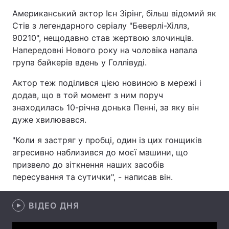
Американський актор Ієн Зірінг, більш відомий як
Стів з легендарного серіалу "Беверлі-Хіллз,
90210", нещодавно став жертвою злочинців.
Головна
Війна
Напередовні Нового року на чоловіка напала
група байкерів вдень у Голлівуді.
Україна
Політика
Актор теж поділився цією новиною в мережі і
Економіка
Світ
додав, що в той момент з ним поруч
знаходилась 10-річна донька Пенні, за яку він
Спорт
Наука
дуже хвилювався.
Техно і зв'язок
Лайт
"Коли я застряг у пробці, один із цих гонщиків
агресивно наблизився до моєї машини, що
Зброя
Інциденти
призвело до зіткнення наших засобів
пересування та сутички", - написав він.
Здоров'я
Туризм
Цікавинки
Погода
ВІДЕО ДНЯ
Екологія
Регіони