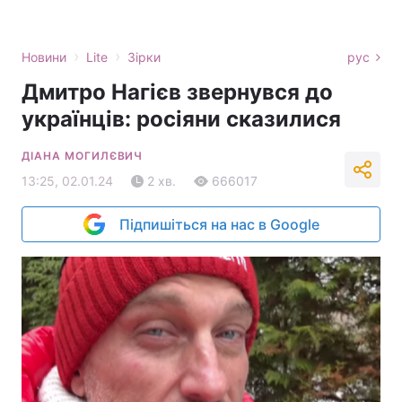
›
›
Новини
Lite
Зірки
рус
Дмитро Нагієв звернувся до
українців: росіяни сказилися
ДІАНА МОГИЛЄВИЧ
13:25, 02.01.24
2 хв.
666017
Підпишіться на нас в Google