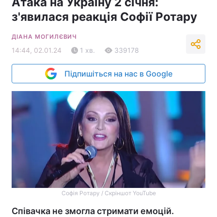
Атака на Україну 2 січня:
з'явилася реакція Софії Ротару
ДІАНА МОГИЛЄВИЧ
14:44, 02.01.24
1 хв.
339178
Підпишіться на нас в Google
Софія Ротару / Скріншот YouTube
Співачка не змогла стримати емоцій.