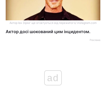
Актор Ієн Зірінг ще оговтується від пережитого/ instagram.com
Актор досі шокований цим інцидентом.
Реклама
ad