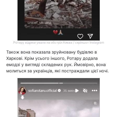
Ротару відреагувала на обстріл Києва / скріншот Instagram
Також вона показала зруйновану будівлю в
Харкові. Крім усього іншого, Ротару додала
емодзі у вигляді складених рук. Ймовірно, вона
молиться за українців, які постраждали цієї ночі.