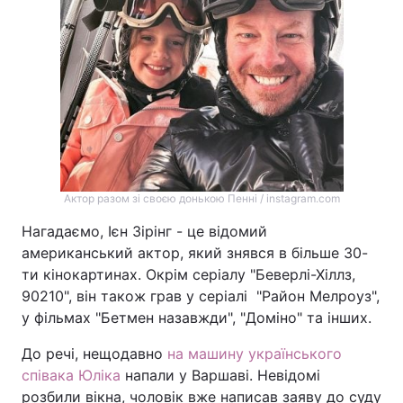
Актор разом зі своєю донькою Пенні / instagram.com
Нагадаємо, Ієн Зірінг - це відомий
американський актор, який знявся в більше 30-
ти кінокартинах. Окрім серіалу "Беверлі-Хіллз,
90210", він також грав у серіалі "Район Мелроуз",
у фільмах "Бетмен назавжди", "Доміно" та інших.
До речі, нещодавно
на машину українського
співака Юліка
напали у Варшаві. Невідомі
розбили вікна, чоловік вже написав заяву до суду