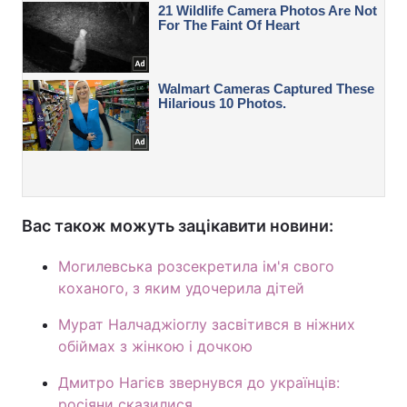
Вас також можуть зацікавити новини:
Могилевська розсекретила ім'я свого
коханого, з яким удочерила дітей
Мурат Налчаджіоглу засвітився в ніжних
обіймах з жінкою і дочкою
Дмитро Нагієв звернувся до українців:
росіяни сказилися