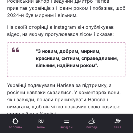
Російський актор і ведучий Дмитро Нагієв
привітав українців з Новим роком і побажав, щоб
2024-й був мирним і вільним.
На своїй сторінці в Instagram він опублікував
відео, на якому прогулювався лісом і сказав:
"З новим, добрим, мирним,
красивим, ситним, справедливим,
вільним, надійним роком".
Українці подякували Нагієва за підтримку, а
росіяни навпаки сказилися. У коментарях вони,
як і завжди, почали принижувати Нагієва і
вимагати, щоб він чітко позначив свою позицію
щодо війни в Україні.
RU
Що пишуть росіяни
МОВА
ГОЛОВНА
РОЗДІЛИ
ПОГОДА
ЛАЙТ